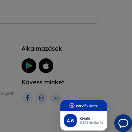
Alkalmazások
Kövess minket
ályzat
Kiváló
4.6
13573 értékelés