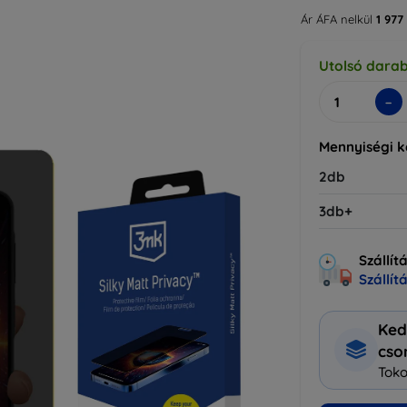
Ár ÁFA nelkül
1 977
Utolsó dara
-
Mennyiségi 
2db
3db+
Szállít
Szállít
Ked
cs
Toko