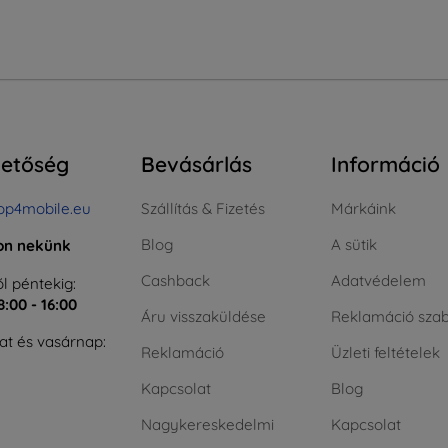
hetőség
Bevásárlás
Információ
op4mobile.eu
Szállítás & Fizetés
Márkáink
Blog
A sütik
jon nekünk
Cashback
Adatvédelem
l péntekig:
8:00 - 16:00
Áru visszaküldése
Reklamáció szab
t és vasárnap:
Reklamáció
Üzleti feltételek
Kapcsolat
Blog
Nagykereskedelmi
Kapcsolat