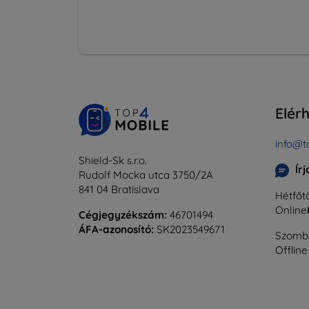
Elér
info@t
Shield-Sk s.r.o.
Ír
Rudolf Mocka utca 3750/2A
841 04 Bratislava
Hétfőtő
Online
Cégjegyzékszám:
46701494
ÁFA-azonosító:
SK2023549671
Szomba
Offline