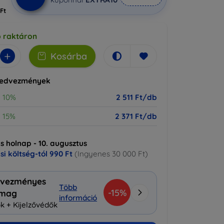
 Ft
b raktáron
+
Kosárba
kedvezmények
10%
2 511 Ft/db
15%
2 371 Ft/db
ás holnap - 10. augusztus
ási költség-tól
990 Ft
(Ingyenes 30 000 Ft)
vezményes
Több
-15%
omag
információ
k + Kijelzővédők