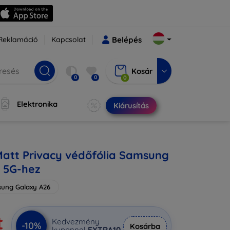
Reklamáció
Kapcsolat
Belépés
Kosár
0
0
0
Elektronika
Kiárusítás
Matt Privacy védőfólia Samsung
 5G-hez
ung Galaxy A26
t
Kedvezmény
-10%
Kosárba
kuponnal
EXTRA10