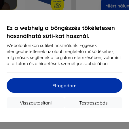
Miért nálu
14
év
Ez a webhely a böngészés tökéletesen
819
használható süti-kat használ.
meg
Weboldalunkon sütiket használunk. Egyesek
elengedhetetlenek az oldal megfelelő működéséhez,
míg mások segítenek a forgalom elemzésében, valamint
CASH
a tartalom és a hirdetések személyre szabásában.
Márka
Gyártói cikkszám
Elfogadom
EAN
Kijelzővédő fó
Visszautasítani
Testreszabás