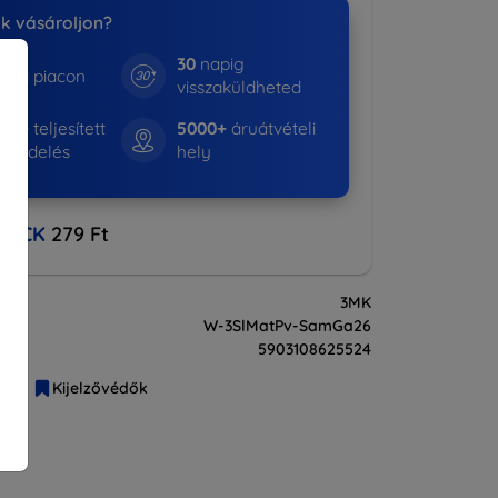
nk vásároljon?
30
napig
e a piacon
visszaküldheted
365+
teljesített
5000+
áruátvételi
rendelés
hely
BACK
279 Ft
3MK
W-3SlMatPv-SamGa26
5903108625524
liák
Kijelzővédők