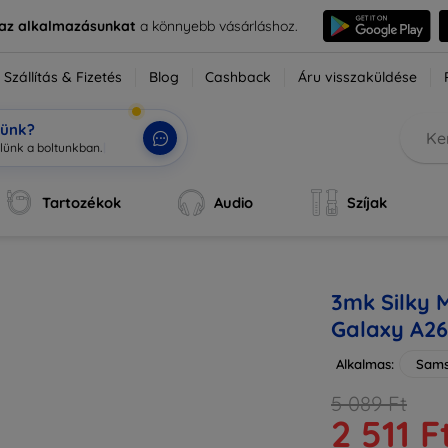
e az alkalmazásunkat
a könnyebb vásárláshoz.
Szállítás & Fizetés
Blog
Cashback
Áru visszaküldése
tünk?
Tartozékok
Audio
Szíjak
3mk Silky 
Galaxy A26
Alkalmas:
Sams
5 089 Ft
2 511 F