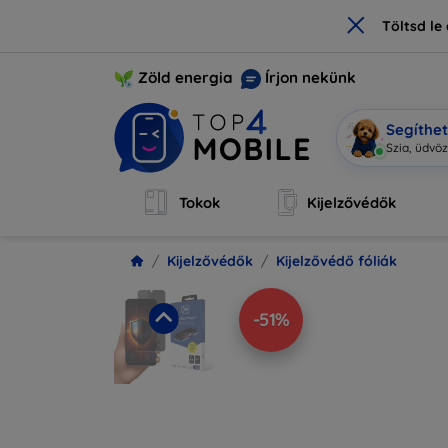
×
Töltsd l
Zöld energia
Írjon nekünk
Segíthe
Mo
|
Tokok
Kijelzővédők
Kijelzővédők
Kijelzővédő fóliák
-51%