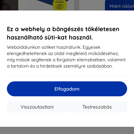
Miért nálu
14
év
Ez a webhely a böngészés tökéletesen
8197
használható süti-kat használ.
meg
Weboldalunkon sütiket használunk. Egyesek
elengedhetetlenek az oldal megfelelő működéséhez,
míg mások segítenek a forgalom elemzésében, valamint
CASH
a tartalom és a hirdetések személyre szabásában.
Márka
Gyártói cikkszám
Elfogadom
EAN
Kijelzővédő fó
Visszautasítani
Testreszabás