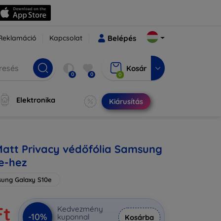
Reklamáció
Kapcsolat
Belépés
Kosár
0
0
0
Elektronika
Kiárusítás
Matt Privacy védőfólia Samsung
e-hez
ung Galaxy S10e
Ft
Kedvezmény
-10%
kuponnal
Kosárba