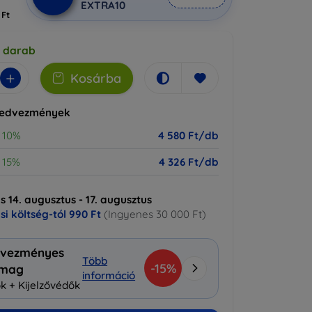
EXTRA10
 Ft
5 darab
+
Kosárba
kedvezmények
10%
4 580 Ft/db
15%
4 326 Ft/db
ás 14. augusztus - 17. augusztus
ási költség-tól
990 Ft
(Ingyenes 30 000 Ft)
vezményes
Több
-15%
omag
információ
k + Kijelzővédők