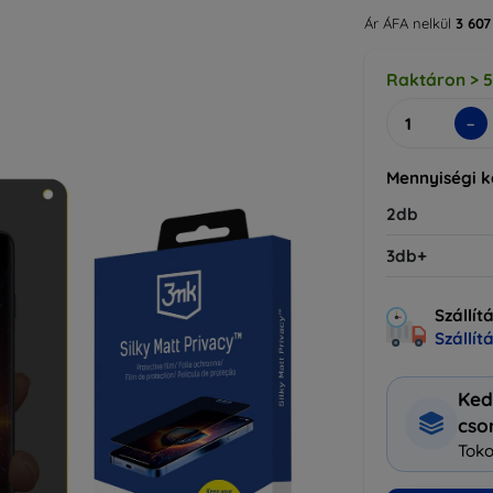
Ár ÁFA nelkül
3 607
Raktáron > 
-
Mennyiségi 
2db
3db+
Szállít
Szállít
Ked
cs
Toko