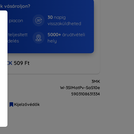
nk vásároljon?
30
napig
e a piacon
visszaküldheted
01+
teljesített
5000+
áruátvételi
rendelés
hely
BACK
509 Ft
3MK
W-3SlMatPv-SaS10e
5903108631334
liák
Kijelzővédők