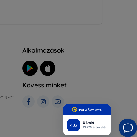
Alkalmazások
Kövess minket
ályzat
Kiváló
4.6
13575 értékelés