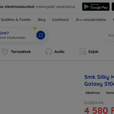
e az alkalmazásunkat
a könnyebb vásárláshoz.
Szállítás & Fizetés
Blog
Cashback
Áru visszaküldése
tünk?
Tartozékok
Audio
Szíjak
3mk Silky 
Galaxy S10
Alkalmas:
Sams
5 089 Ft
4 580 