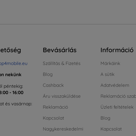
hetőség
Bevásárlás
Információ
op4mobile.eu
Szállítás & Fizetés
Márkáink
Blog
A sütik
jon nekünk
Cashback
Adatvédelem
l péntekig:
8:00 - 16:00
Áru visszaküldése
Reklamáció szab
t és vasárnap:
Reklamáció
Üzleti feltételek
Kapcsolat
Blog
Nagykereskedelmi
Kapcsolat