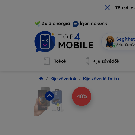
×
Töltsd l
Zöld energia
Írjon nekünk
Segíthe
M
|
Tokok
Kijelzővédők
Kijelzővédők
Kijelzővédő fóliák
-10%