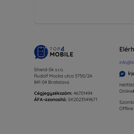
Elér
info@t
Shield-Sk s.r.o.
Ír
Rudolf Mocka utca 3750/2A
841 04 Bratislava
Hétfőtő
Online
Cégjegyzékszám:
46701494
ÁFA-azonosító:
SK2023549671
Szomba
Offline