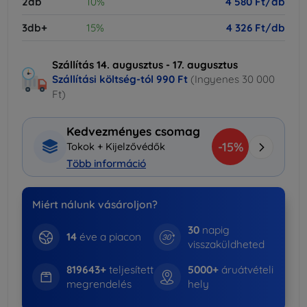
2db
10%
4 580 Ft/db
3db+
15%
4 326 Ft/db
Szállítás 14. augusztus - 17. augusztus
Szállítási költség-tól
990 Ft
(Ingyenes 30 000
Ft)
Kedvezményes csomag
-15%
Tokok + Kijelzővédők
Több információ
Miért nálunk vásároljon?
30
napig
14
éve a piacon
visszaküldheted
819643+
teljesített
5000+
áruátvételi
megrendelés
hely