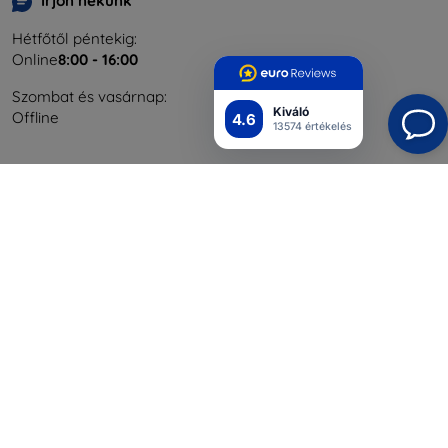
Írjon nekünk
Hétfőtől péntekig:
Online
8:00 - 16:00
Szombat és vasárnap:
Kiváló
Offline
4.6
13574 értékelés
Bevásárlás
Szállítás & Fizetés
Blog
Cashback
Áru visszaküldése
Reklamáció
Kapcsolat
Nagykereskedelmi