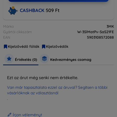
CASHBACK
509 Ft
Márka
3MK
Gyártói cikkszám
W-3SlMatPv-SaS21FE
EAN
5903108572088
Kijelzővédő fóliák
Kijelzővédők
Értékelés (0)
Kedvezményes csomag
Ezt az árut még senki nem értékelte.
Van már tapasztalata ezzel az áruval? Segítsen a többi
vásárlóknak az választásnál
.
Írjon véleményt