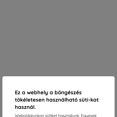
Ez a webhely a böngészés
tökéletesen használható süti-kat
használ.
3mk Silky Matt Privacy védőfólia Samsung Galaxy
Weboldalunkon sütiket használunk. Egyesek