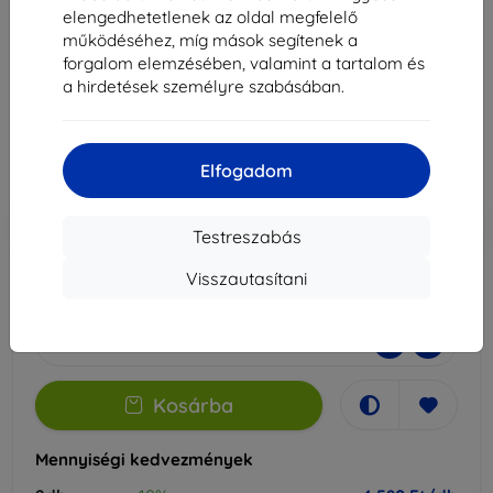
S21 FE 5G-hez
elengedhetetlenek az oldal megfelelő
működéséhez, míg mások segítenek a
Alkalmas:
Samsung Galaxy S21 FE
forgalom elemzésében, valamint a tartalom és
a hirdetések személyre szabásában.
5 089 Ft
4 580 Ft
Elfogadom
Ár ÁFA nelkül
3 607 Ft
-10%
Kedvezmény kuponnal
EXTRA10
Kosárba
Testreszabás
Visszautasítani
Raktáron > 5 darab
-
+
Kosárba
Mennyiségi kedvezmények