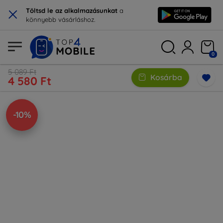
×
Töltsd le az alkalmazásunkat
a
könnyebb vásárláshoz.
0
5 089 Ft
Kosárba
4 580 Ft
-10%