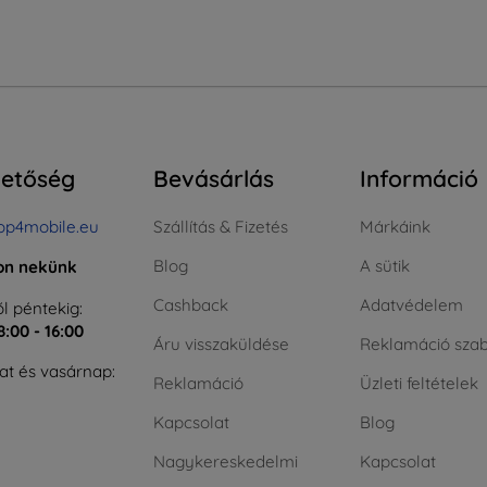
hetőség
Bevásárlás
Információ
op4mobile.eu
Szállítás & Fizetés
Márkáink
Blog
A sütik
jon nekünk
Cashback
Adatvédelem
l péntekig:
8:00 - 16:00
Áru visszaküldése
Reklamáció szab
t és vasárnap:
Reklamáció
Üzleti feltételek
Kapcsolat
Blog
Nagykereskedelmi
Kapcsolat