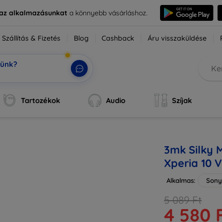
e az alkalmazásunkat
a könnyebb vásárláshoz.
Szállítás & Fizetés
Blog
Cashback
Áru visszaküldése
tünk?
ok,
|
Tartozékok
Audio
Szíjak
3mk Silky 
Xperia 10 V
Alkalmas:
Sony
5 089 Ft
4 580 