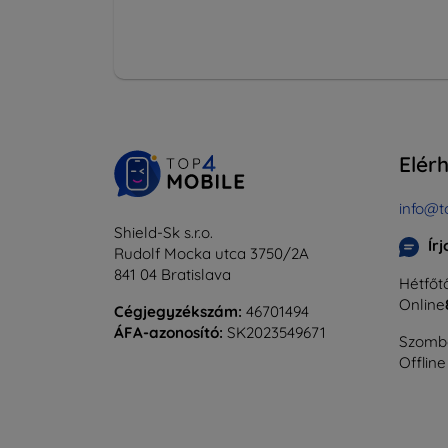
Elér
info@t
Shield-Sk s.r.o.
Ír
Rudolf Mocka utca 3750/2A
841 04 Bratislava
Hétfőtő
Online
Cégjegyzékszám:
46701494
ÁFA-azonosító:
SK2023549671
Szomba
Offline