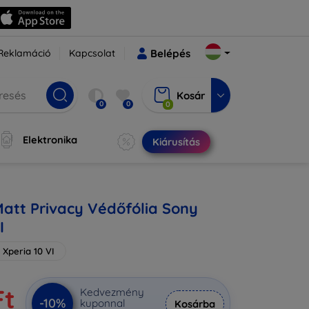
Reklamáció
Kapcsolat
Belépés
Kosár
0
0
0
Elektronika
Kiárusítás
Matt Privacy Védőfólia Sony
I
 Xperia 10 VI
Ft
Kedvezmény
-10%
kuponnal
Kosárba