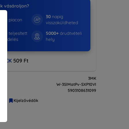
nk vásároljon?
30
napig
e a piacon
visszaküldheted
643+
teljesített
5000+
áruátvételi
rendelés
hely
BACK
509 Ft
3MK
W-3SlMatPv-SXP10VI
5903108631099
liák
Kijelzővédők