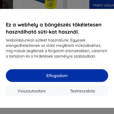
Miért nálu
14
év
Ez a webhely a böngészés tökéletesen
819
használható süti-kat használ.
meg
Weboldalunkon sütiket használunk. Egyesek
elengedhetetlenek az oldal megfelelő működéséhez,
míg mások segítenek a forgalom elemzésében, valamint
CASH
a tartalom és a hirdetések személyre szabásában.
Márka
Gyártói cikkszám
Elfogadom
EAN
Kijelzővédő fó
Visszautasítani
Testreszabás