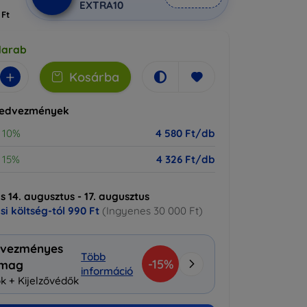
EXTRA10
 Ft
darab
+
Kosárba
kedvezmények
10%
4 580 Ft/db
15%
4 326 Ft/db
ás 14. augusztus - 17. augusztus
ási költség-tól
990 Ft
(Ingyenes 30 000 Ft)
vezményes
Több
-15%
omag
információ
k + Kijelzővédők