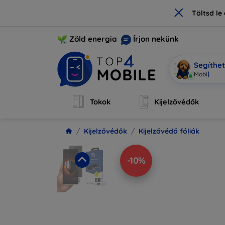
×
Töltsd l
Zöld energia
Írjon nekünk
Segíthe
Mobi vagy
Tokok
Kijelzővédők
Kijelzővédők
Kijelzővédő fóliák
-10%