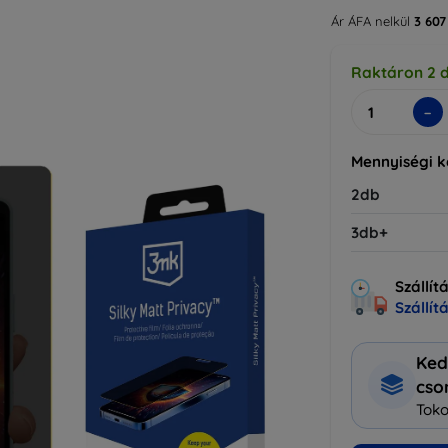
Ár ÁFA nelkül
3 607
Raktáron 2 
-
Mennyiségi 
2db
3db+
Szállít
Szállít
Ked
cs
Toko