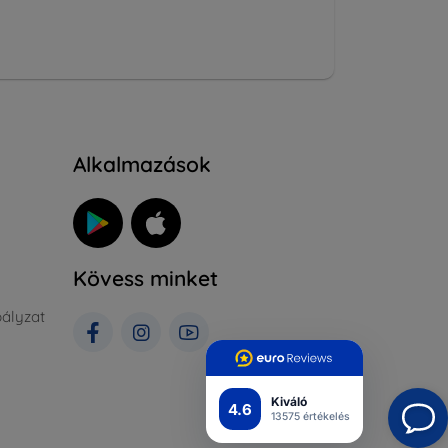
Alkalmazások
Kövess minket
ályzat
Kiváló
4.6
13575 értékelés