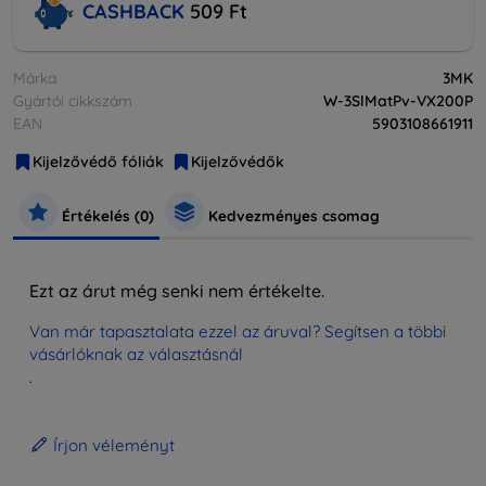
CASHBACK
509 Ft
Márka
3MK
Gyártói cikkszám
W-3SlMatPv-VX200P
EAN
5903108661911
Kijelzővédő fóliák
Kijelzővédők
Értékelés (0)
Kedvezményes csomag
Ezt az árut még senki nem értékelte.
Van már tapasztalata ezzel az áruval? Segítsen a többi
vásárlóknak az választásnál
.
Írjon véleményt