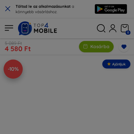
×
Töltsd le az alkalmazásunkat
a
könnyebb vásárláshoz.
0
5 089 Ft
Kosárba
4 580 Ft
Ajánljuk
-10%