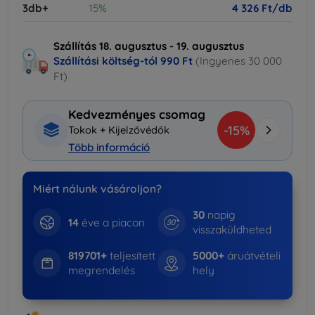
3db+
15%
4 326 Ft/db
Szállítás 18. augusztus - 19. augusztus
Szállítási költség-tól
990 Ft
(Ingyenes 30 000
Ft)
Kedvezményes csomag
-15%
Tokok + Kijelzővédők
Több információ
Miért nálunk vásároljon?
30
napig
14
éve a piacon
visszaküldheted
819701+
teljesített
5000+
áruátvételi
megrendelés
hely