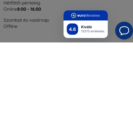
Hétfőtől péntekig:
Online
8:00 - 16:00
Szombat és vasárnap:
Offline
Kiváló
4.6
13575 értékelés
Bevásárlás
Szállítás & Fizetés
Blog
Cashback
Áru visszaküldése
Reklamáció
Kapcsolat
Nagykereskedelmi