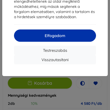
elengedhetetlenek az oldal megfelelő
Alkalmas:
Vivo X200 Pro
működéséhez, míg mások segítenek a
forgalom elemzésében, valamint a tartalom és
5 089 Ft
a hirdetések személyre szabásában.
4 580 Ft
Ár ÁFA nelkül
3 607 Ft
Elfogadom
-10%
Kedvezmény kuponnal
EXTRA10
Kosárba
Testreszabás
Visszautasítani
Külső raktáron > 5 db
-
+
Kosárba
Mennyiségi kedvezmények
2db
10%
4 580 Ft/db