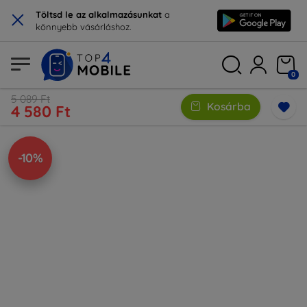
×
Töltsd le az alkalmazásunkat
a
könnyebb vásárláshoz.
0
5 089 Ft
Kosárba
4 580 Ft
-10%