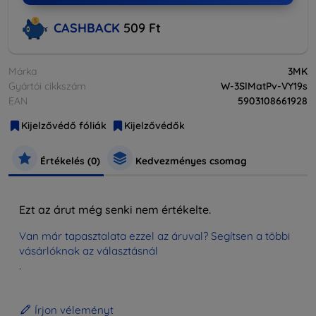
CASHBACK
509 Ft
Márka
3MK
Gyártói cikkszám
W-3SlMatPv-VY19s
EAN
5903108661928
Kijelzővédő fóliák
Kijelzővédők
Értékelés (0)
Kedvezményes csomag
Ezt az árut még senki nem értékelte.
Van már tapasztalata ezzel az áruval? Segítsen a többi
vásárlóknak az választásnál
.
Írjon véleményt