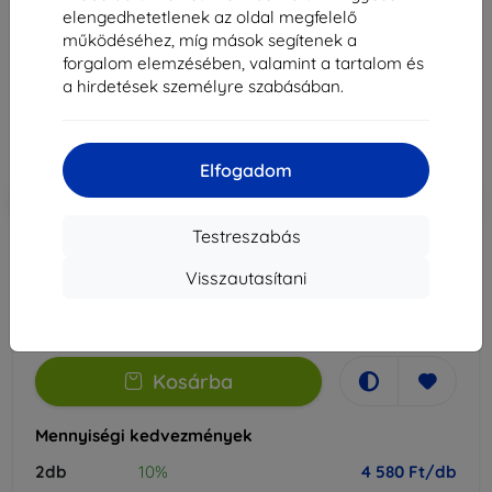
elengedhetetlenek az oldal megfelelő
Alkalmas:
Vivo Y19s
működéséhez, míg mások segítenek a
forgalom elemzésében, valamint a tartalom és
5 089 Ft
a hirdetések személyre szabásában.
4 580 Ft
Ár ÁFA nelkül
3 607 Ft
Elfogadom
-10%
Kedvezmény kuponnal
EXTRA10
Kosárba
Testreszabás
Raktáron 2 darab
Visszautasítani
-
+
Kosárba
Mennyiségi kedvezmények
2db
10%
4 580 Ft/db