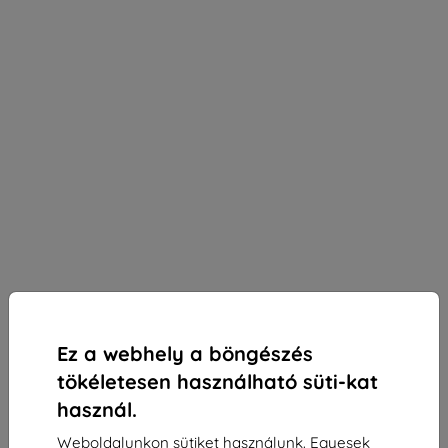
Ez a webhely a böngészés
tökéletesen használható süti-kat
használ.
3mk Silky Matt Privacy Védőfólia Vivo Y19s
Weboldalunkon sütiket használunk. Egyesek