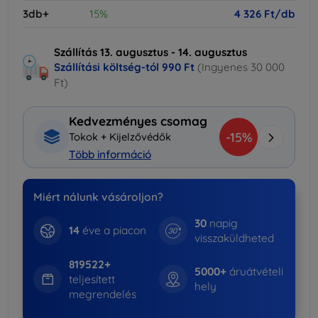
3db+
15%
4 326 Ft/db
Szállítás 13. augusztus - 14. augusztus
Szállítási költség-tól
990 Ft
(Ingyenes 30 000
Ft)
Kedvezményes csomag
-15%
Tokok + Kijelzővédők
Több információ
Miért nálunk vásároljon?
30
napig
14
éve a piacon
visszaküldheted
819522+
5000+
áruátvételi
teljesített
hely
megrendelés