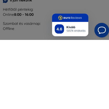
Írjon nekünk
Hétfőtől péntekig:
Online
8:00 - 16:00
Szombat és vasárnap:
Kiváló
Offline
4.6
13574 értékelés
Bevásárlás
Szállítás & Fizetés
Blog
Cashback
Áru visszaküldése
Reklamáció
Kapcsolat
Nagykereskedelmi