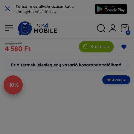
×
Töltsd le az alkalmazásunkat
a
könnyebb vásárláshoz.
0
5 089 Ft
Kosárba
4 580 Ft
Ez a termék jelenleg egy vásárló kosarában található
Ajánljuk
-10%