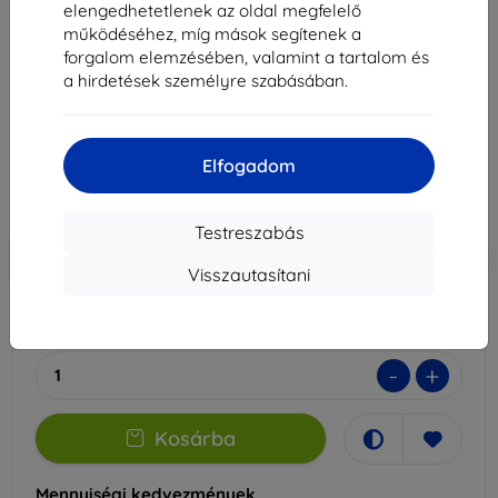
elengedhetetlenek az oldal megfelelő
működéséhez, míg mások segítenek a
3mk Silky Matt Privacy Védőfólia Xiaomi 14T
forgalom elemzésében, valamint a tartalom és
a hirdetések személyre szabásában.
Alkalmas:
Xiaomi 14T
5 089 Ft
4 580 Ft
Elfogadom
Ár ÁFA nelkül
3 607 Ft
Testreszabás
-10%
Kedvezmény kuponnal
EXTRA10
Kosárba
Visszautasítani
Raktáron > 5 darab
-
+
Kosárba
Mennyiségi kedvezmények