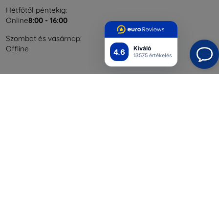
Hétfőtől péntekig:
Online
8:00 - 16:00
Szombat és vasárnap:
Offline
Kiváló
4.6
13575 értékelés
Bevásárlás
Szállítás & Fizetés
Blog
Cashback
Áru visszaküldése
Reklamáció
Kapcsolat
Nagykereskedelmi