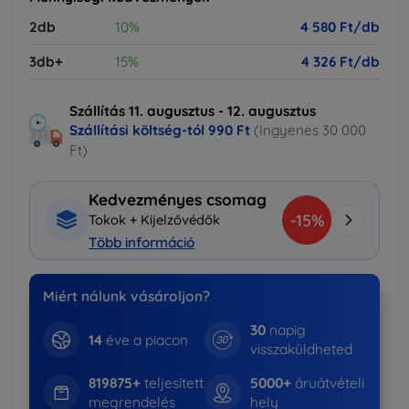
2db
10%
4 580 Ft/db
3db+
15%
4 326 Ft/db
Szállítás 11. augusztus - 12. augusztus
Szállítási költség-tól
990 Ft
(Ingyenes 30 000
Ft)
Kedvezményes csomag
-15%
Tokok + Kijelzővédők
Több információ
Miért nálunk vásároljon?
30
napig
14
éve a piacon
visszaküldheted
819875+
teljesített
5000+
áruátvételi
megrendelés
hely