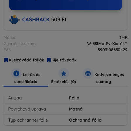
CASHBACK
509 Ft
Márka
3MK
Gyártói cikkszám
W-3SlMatPv-Xiao14T
EAN
5903108630429
Kijelzővédő fóliák
Kijelzővédők
Leírás és
Kedvezményes
specifikáció
Értékelés (0)
csomag
Anyag
Fólia
Povrchová úprava
Matná
Typ ochrannej fólie
Ochranná fólia