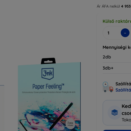
Ár ÁFA nelkül
4 953
Külső raktár
-
Mennyiségi 
2db
3db+
Szállít
Szállít
Ked
cs
Toko