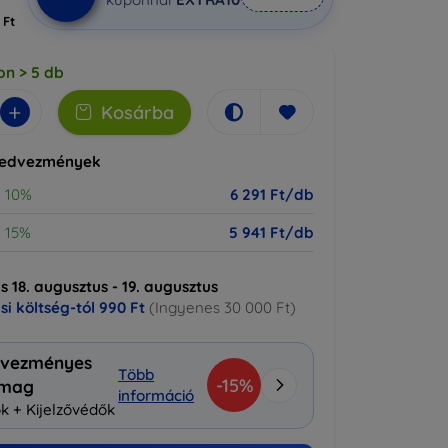
 Ft
on > 5 db
+
Kosárba
kedvezmények
10%
6 291 Ft/db
15%
5 941 Ft/db
ás 18. augusztus - 19. augusztus
ási költség-tól
990 Ft
(Ingyenes 30 000 Ft)
vezményes
Több
-15%
omag
információ
k + Kijelzővédők