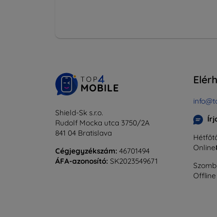
Elér
info@t
Shield-Sk s.r.o.
Ír
Rudolf Mocka utca 3750/2A
841 04 Bratislava
Hétfőtő
Online
Cégjegyzékszám:
46701494
ÁFA-azonosító:
SK2023549671
Szomba
Offline