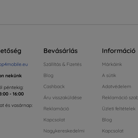
hetőség
Bevásárlás
Információ
op4mobile.eu
Szállítás & Fizetés
Márkáink
Blog
A sütik
jon nekünk
Cashback
Adatvédelem
l péntekig:
8:00 - 16:00
Áru visszaküldése
Reklamáció szab
t és vasárnap:
Reklamáció
Üzleti feltételek
Kapcsolat
Blog
Nagykereskedelmi
Kapcsolat