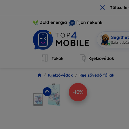
×
Töltsd l
Zöld energia
Írjon nekünk
Segíthe
Mo
|
Tokok
Kijelzővédők
Kijelzővédők
Kijelzővédő fóliák
-10%