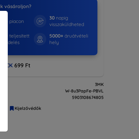
nk vásároljon?
30
napig
e a piacon
visszaküldheted
643+
teljesített
5000+
áruátvételi
rendelés
hely
BACK
699 Ft
3MK
W-8u3PapFe-PBVL
5903108674805
liák
Kijelzővédők