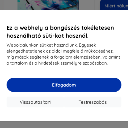
Miért nálu
14
év
Ez a webhely a böngészés tökéletesen
819
használható süti-kat használ.
meg
Weboldalunkon sütiket használunk. Egyesek
elengedhetetlenek az oldal megfelelő működéséhez,
míg mások segítenek a forgalom elemzésében, valamint
CASH
a tartalom és a hirdetések személyre szabásában.
Márka
Gyártói cikkszám
Elfogadom
EAN
Kijelzővédő fó
Visszautasítani
Testreszabás