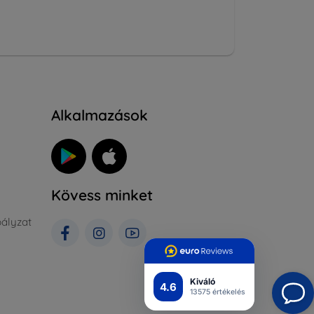
Alkalmazások
Kövess minket
ályzat
Kiváló
4.6
13575 értékelés