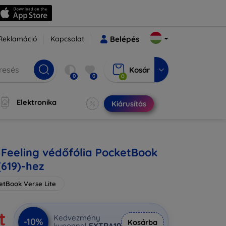
Reklamáció
Kapcsolat
Belépés
Kosár
0
0
0
Elektronika
Kiárusítás
Feeling védőfólia PocketBook
(619)-hez
etBook Verse Lite
t
Kedvezmény
-10%
Kosárba
kuponnal
EXTRA10