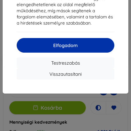
Active 5-hoz
elengedhetetlenek az oldal megfelelő
működéséhez, míg mások segítenek a
Alkalmas:
Samsung Galaxy Tab Active 5
forgalom elemzésében, valamint a tartalom és
a hirdetések személyre szabásában.
6 990 Ft
6 291 Ft
Elfogadom
Ár ÁFA nelkül
4 953 Ft
-10%
Kedvezmény kuponnal
EXTRA10
Kosárba
Testreszabás
Visszautasítani
Raktáron > 5 darab
-
+
Kosárba
Mennyiségi kedvezmények