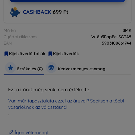
CASHBACK
699 Ft
Márka
3MK
Gyártói cikkszám
W-8u3PapFe-SGTA5
EAN
5903108661744
Kijelzővédő fóliák
Kijelzővédők
Értékelés (0)
Kedvezményes csomag
Ezt az árut még senki nem értékelte.
Van már tapasztalata ezzel az áruval? Segítsen a többi
vásárlóknak az választásnál
.
Írjon véleményt