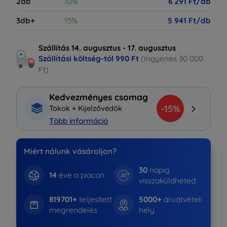
2db
10%
6 291 Ft/db
3db+
15%
5 941 Ft/db
Szállítás 14. augusztus - 17. augusztus
Szállítási költség-tól
990 Ft
(Ingyenes 30 000
Ft)
Kedvezményes csomag
-15%
Tokok + Kijelzővédők
Több információ
Miért nálunk vásároljon?
30
napig
14
éve a piacon
visszaküldheted
819701+
teljesített
5000+
áruátvételi
megrendelés
hely