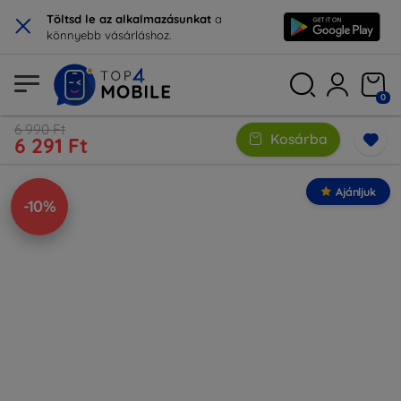
×
Töltsd le az alkalmazásunkat
a
könnyebb vásárláshoz.
0
6 990 Ft
Kosárba
6 291 Ft
Ajánljuk
-10%