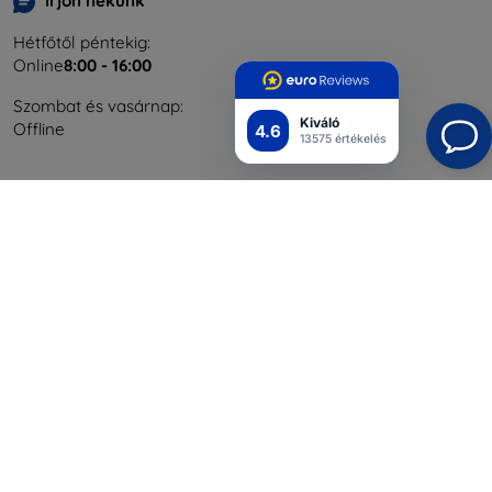
Írjon nekünk
Hétfőtől péntekig:
Online
8:00 - 16:00
Szombat és vasárnap:
Kiváló
Offline
4.6
13575 értékelés
Bevásárlás
Szállítás & Fizetés
Blog
Cashback
Áru visszaküldése
Reklamáció
Kapcsolat
Nagykereskedelmi