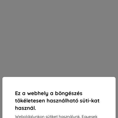
Ez a webhely a böngészés
tökéletesen használható süti-kat
használ.
3mk Paper Feeling védőfólia Samsung Galaxy Tab
Weboldalunkon sütiket használunk. Egyesek