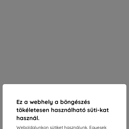
Ez a webhely a böngészés
tökéletesen használható süti-kat
használ.
3mk Paper Feeling védőfólia Tefal Cook4Me Touch
Weboldalunkon sütiket használunk. Egyesek