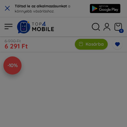
×
Töltsd le az alkalmazásunkat
a
könnyebb vásárláshoz.
0
6 990 Ft
Kosárba
6 291 Ft
-10%