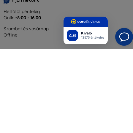
Írjon nekünk
Hétfőtől péntekig:
Online
8:00 - 16:00
Szombat és vasárnap:
Kiváló
Offline
4.6
13575 értékelés
Bevásárlás
Szállítás & Fizetés
Blog
Cashback
Áru visszaküldése
Reklamáció
Kapcsolat
Nagykereskedelmi