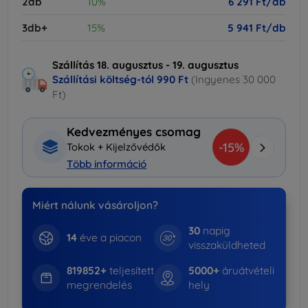
2db
10%
6 291 Ft/db
3db+
15%
5 941 Ft/db
Szállítás 18. augusztus - 19. augusztus
Szállítási költség-tól
990 Ft
(Ingyenes 30 000
Ft)
Kedvezményes csomag
-15%
Tokok + Kijelzővédők
Több információ
Miért nálunk vásároljon?
30
napig
14
éve a piacon
visszaküldheted
819852+
teljesített
5000+
áruátvételi
megrendelés
hely