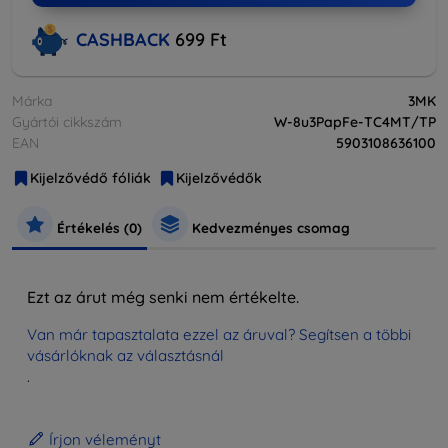
CASHBACK
699 Ft
Márka
3MK
Gyártói cikkszám
W-8u3PapFe-TC4MT/TP
EAN
5903108636100
Kijelzővédő fóliák
Kijelzővédők
Értékelés (0)
Kedvezményes csomag
Ezt az árut még senki nem értékelte.
Van már tapasztalata ezzel az áruval? Segítsen a többi
vásárlóknak az választásnál
.
Írjon véleményt