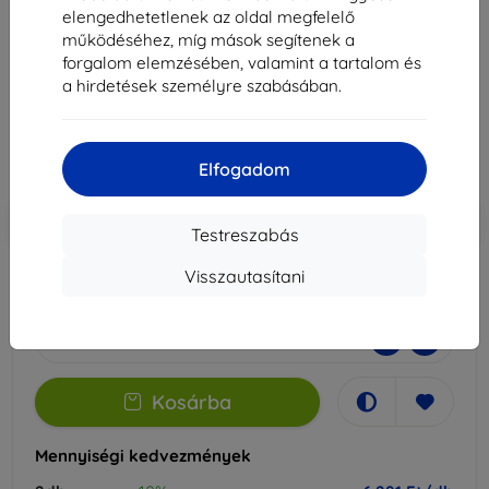
CY9128 / Touch Pro CY9431 készülékhez
elengedhetetlenek az oldal megfelelő
működéséhez, míg mások segítenek a
Alkalmas:
Uni
forgalom elemzésében, valamint a tartalom és
a hirdetések személyre szabásában.
6 990 Ft
6 291 Ft
Elfogadom
Ár ÁFA nelkül
4 953 Ft
-10%
Kedvezmény kuponnal
EXTRA10
Kosárba
Testreszabás
Visszautasítani
Külső raktáron > 5 db
-
+
Kosárba
Mennyiségi kedvezmények