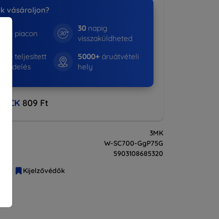
nk vásároljon?
30
napig
e a piacon
visszaküldheted
365+
teljesített
5000+
áruátvételi
rendelés
hely
BACK
809 Ft
3MK
W-SC700-GgP75G
5903108685320
liák
Kijelzővédők