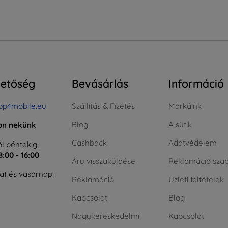
hetőség
Bevásárlás
Információ
op4mobile.eu
Szállítás & Fizetés
Márkáink
Blog
A sütik
jon nekünk
Cashback
Adatvédelem
l péntekig:
8:00 - 16:00
Áru visszaküldése
Reklamáció szab
t és vasárnap:
Reklamáció
Üzleti feltételek
Kapcsolat
Blog
Nagykereskedelmi
Kapcsolat