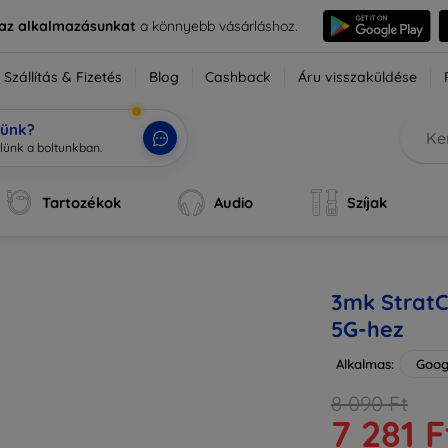
e az alkalmazásunkat
a könnyebb vásárláshoz.
Szállítás & Fizetés
Blog
Cashback
Áru visszaküldése
tünk?
Tartozékok
Audio
Szíjak
3mk StratC
5G-hez
Alkalmas:
Googl
8 090 Ft
7 281 F