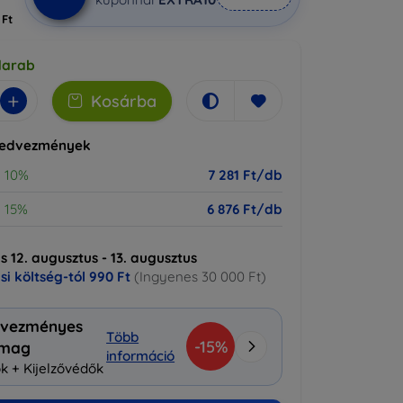
 Ft
darab
+
Kosárba
kedvezmények
10%
7 281 Ft/db
15%
6 876 Ft/db
ás 12. augusztus - 13. augusztus
ási költség-tól
990 Ft
(Ingyenes 30 000 Ft)
vezményes
Több
-15%
omag
információ
k + Kijelzővédők