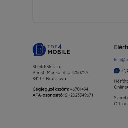
Elér
info@t
Shield-Sk s.r.o.
Ír
Rudolf Mocka utca 3750/2A
841 04 Bratislava
Hétfőtő
Online
Cégjegyzékszám:
46701494
ÁFA-azonosító:
SK2023549671
Szomba
Offline