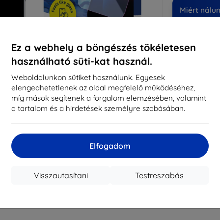
Miért nálu
14
év
Ez a webhely a böngészés tökéletesen
819
használható süti-kat használ.
meg
Weboldalunkon sütiket használunk. Egyesek
elengedhetetlenek az oldal megfelelő működéséhez,
míg mások segítenek a forgalom elemzésében, valamint
CASH
a tartalom és a hirdetések személyre szabásában.
Márka
Gyártói cikkszám
Elfogadom
EAN
Kijelzővédő fó
Visszautasítani
Testreszabás