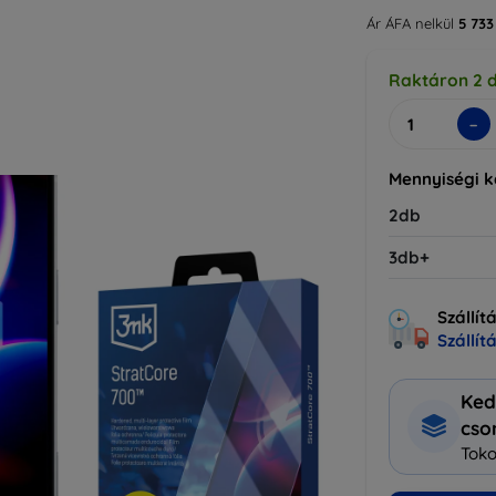
Ár ÁFA nelkül
5 733
Raktáron 2 
-
Mennyiségi 
2db
3db+
Szállít
Szállít
Ked
cs
Toko