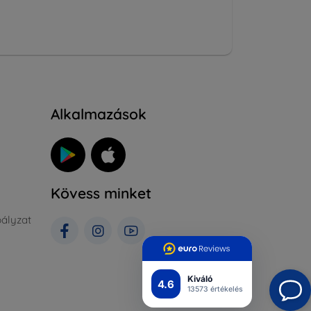
Alkalmazások
Kövess minket
ályzat
Kiváló
4.6
13573 értékelés