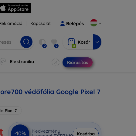
Reklamáció
Kapcsolat
Belépés
Kosár
0
0
0
Elektronika
Kiárusítás
ore700 védőfólia Google Pixel 7
e Pixel 7
t
Kedvezmény
-10%
Kosárba
kuponnal
EXTRA10