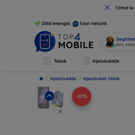
×
Töltsd l
Zöld energia
Írjon nekünk
Segíthe
M
|
Tokok
Kijelzővédők
Kijelzővédők
Kijelzővédő fóliák
-10%