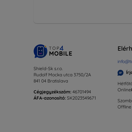
Elér
info@t
Shield-Sk s.r.o.
Ír
Rudolf Mocka utca 3750/2A
841 04 Bratislava
Hétfőtő
Online
Cégjegyzékszám:
46701494
ÁFA-azonosító:
SK2023549671
Szomba
Offline