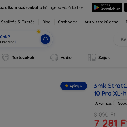
e az alkalmazásunkat
a könnyebb vásárláshoz.
Szállítás & Fizetés
Blog
Cashback
Áru visszaküldése
tünk?
Tartozékok
Audio
Szíjak
3mk StratC
Ajánljuk
10 Pro XL-
Alkalmas:
Googl
8 090 Ft
7 281 F