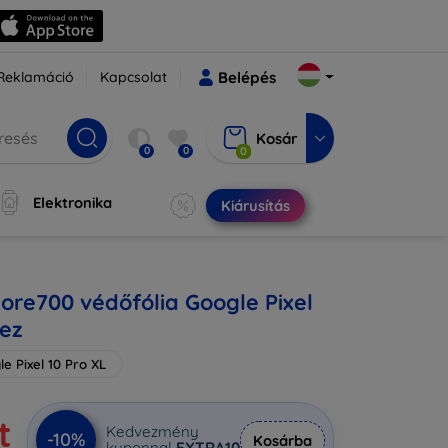
Reklamáció
Kapcsolat
Belépés
Kosár
0
0
0
Elektronika
Kiárusítás
ore700 védőfólia Google Pixel
hez
e Pixel 10 Pro XL
t
Kedvezmény
-10%
Kosárba
kuponnal
EXTRA10