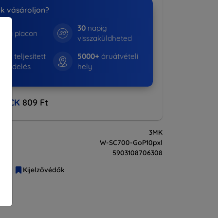
nk vásároljon?
30
napig
e a piacon
visszaküldheted
798+
teljesített
5000+
áruátvételi
rendelés
hely
BACK
809 Ft
3MK
W-SC700-GoP10pxl
5903108706308
liák
Kijelzővédők