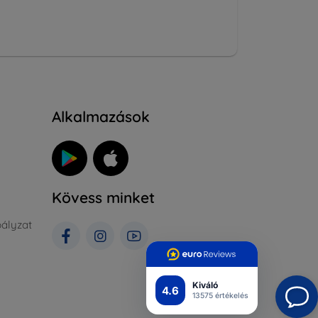
Alkalmazások
Kövess minket
ályzat
Kiváló
4.6
13575 értékelés