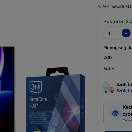
Ár ÁFA nelkül
5 733
Raktáron 2 
-
Mennyiségi 
2db
3db+
Szállít
Szállít
Ked
cs
Toko