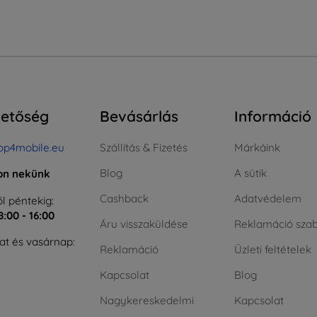
hetőség
Bevásárlás
Információ
op4mobile.eu
Szállítás & Fizetés
Márkáink
Blog
A sütik
jon nekünk
Cashback
Adatvédelem
l péntekig:
8:00 - 16:00
Áru visszaküldése
Reklamáció szab
t és vasárnap:
Reklamáció
Üzleti feltételek
Kapcsolat
Blog
Nagykereskedelmi
Kapcsolat