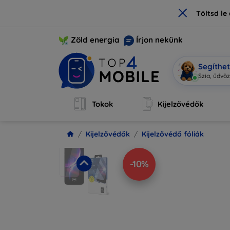
×
Töltsd l
Zöld energia
Írjon nekünk
Segíthe
Mobi
|
Tokok
Kijelzővédők
Kijelzővédők
Kijelzővédő fóliák
-10%