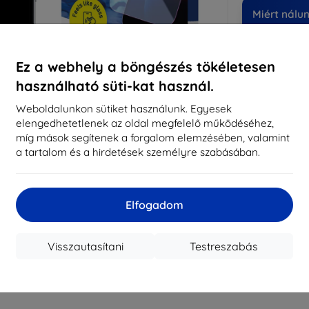
Miért nálu
14
év
Ez a webhely a böngészés tökéletesen
819
használható süti-kat használ.
meg
Weboldalunkon sütiket használunk. Egyesek
elengedhetetlenek az oldal megfelelő működéséhez,
míg mások segítenek a forgalom elemzésében, valamint
CASH
a tartalom és a hirdetések személyre szabásában.
Márka
Gyártói cikkszám
Elfogadom
EAN
Kijelzővédő fó
Visszautasítani
Testreszabás