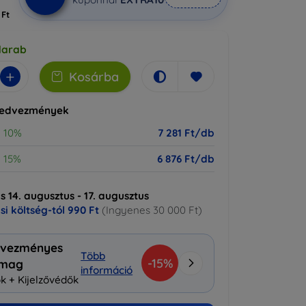
 Ft
darab
+
Kosárba
kedvezmények
10%
7 281 Ft/db
15%
6 876 Ft/db
ás 14. augusztus - 17. augusztus
ási költség-tól
990 Ft
(Ingyenes 30 000 Ft)
vezményes
Több
-15%
omag
információ
k + Kijelzővédők