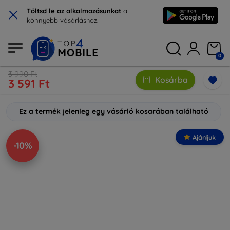
×
Töltsd le az alkalmazásunkat
a
könnyebb vásárláshoz.
0
3 990 Ft
Kosárba
3 591 Ft
Ez a termék jelenleg egy vásárló kosarában található
Ajánljuk
-10%