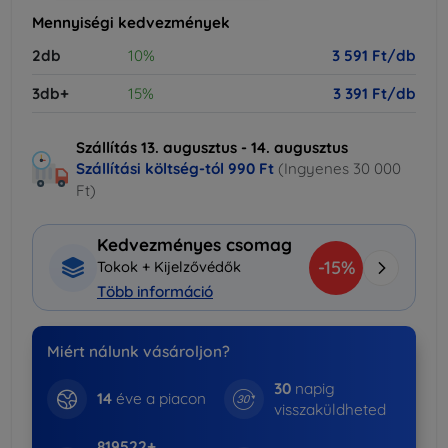
Mennyiségi kedvezmények
2db
10%
3 591 Ft/db
3db+
15%
3 391 Ft/db
Szállítás 13. augusztus - 14. augusztus
Szállítási költség-tól
990 Ft
(Ingyenes 30 000
Ft)
Kedvezményes csomag
-15%
Tokok + Kijelzővédők
Több információ
Miért nálunk vásároljon?
30
napig
14
éve a piacon
visszaküldheted
819522+