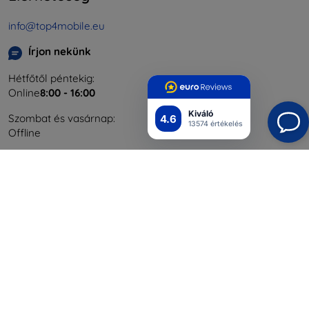
info@top4mobile.eu
Írjon nekünk
Hétfőtől péntekig:
Online
8:00 - 16:00
Kiváló
Szombat és vasárnap:
4.6
13574 értékelés
Offline
Bevásárlás
Szállítás & Fizetés
Blog
Cashback
Áru visszaküldése
Reklamáció