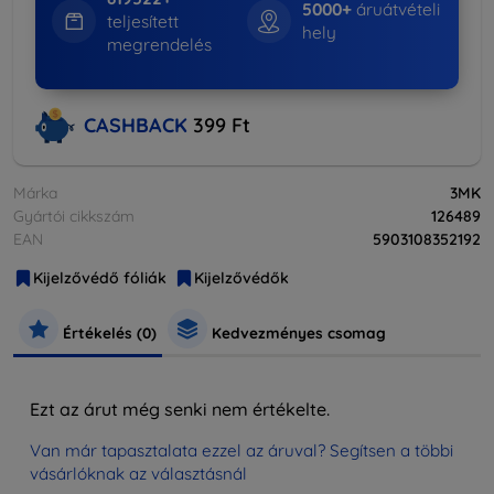
5000+
áruátvételi
teljesített
hely
megrendelés
CASHBACK
399 Ft
Márka
3MK
Gyártói cikkszám
126489
EAN
5903108352192
Kijelzővédő fóliák
Kijelzővédők
Értékelés (0)
Kedvezményes csomag
Ezt az árut még senki nem értékelte.
Van már tapasztalata ezzel az áruval? Segítsen a többi
vásárlóknak az választásnál