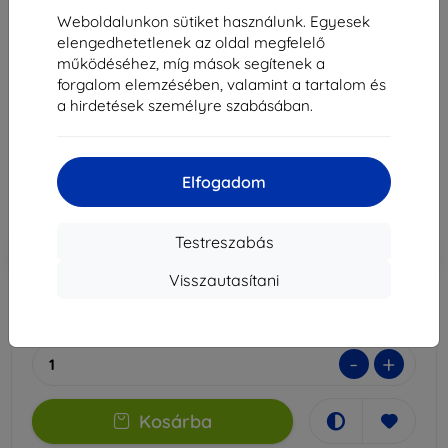
Weboldalunkon sütiket használunk. Egyesek
elengedhetetlenek az oldal megfelelő
működéséhez, míg mások segítenek a
3mk ARC+ védőfólia Samsung Galaxy S10+-hoz
forgalom elemzésében, valamint a tartalom és
Alkalmas:
Samsung Galaxy S10+
a hirdetések személyre szabásában.
3 990 Ft
3 591 Ft
Elfogadom
Ár ÁFA nelkül
2 827 Ft
Testreszabás
-10%
Kedvezmény kuponnal
EXTRA10
Kosárba
Visszautasítani
Raktáron > 5 darab
-
+
Kosárba