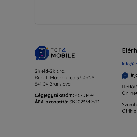
Elér
info@t
Shield-Sk s.r.o.
Ír
Rudolf Mocka utca 3750/2A
841 04 Bratislava
Hétfőtő
Online
Cégjegyzékszám:
46701494
ÁFA-azonosító:
SK2023549671
Szomba
Offline