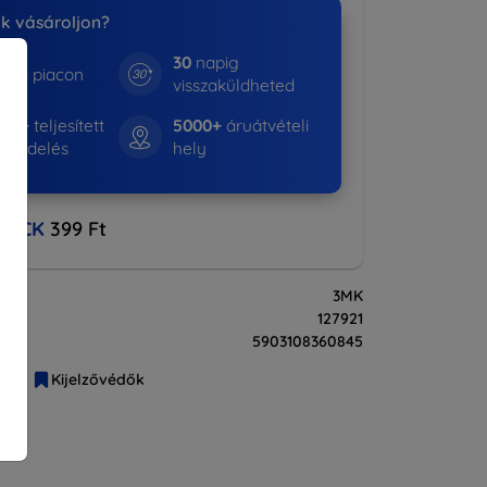
nk vásároljon?
30
napig
e a piacon
visszaküldheted
522+
teljesített
5000+
áruátvételi
rendelés
hely
BACK
399 Ft
3MK
127921
5903108360845
liák
Kijelzővédők