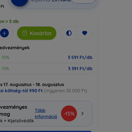
 Ft
on > 5 db
+
Kosárba
kedvezmények
10%
3 591 Ft/db
15%
3 391 Ft/db
ás 17. augusztus - 18. augusztus
ási költség-tól
990 Ft
(Ingyenes 30 000 Ft)
vezményes
Több
-15%
omag
információ
k + Kijelzővédők