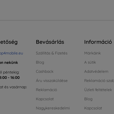
hetőség
Bevásárlás
Információ
op4mobile.eu
Szállítás & Fizetés
Márkáink
Blog
A sütik
jon nekünk
Cashback
Adatvédelem
l péntekig:
8:00 - 16:00
Áru visszaküldése
Reklamáció szab
t és vasárnap:
Reklamáció
Üzleti feltételek
Kapcsolat
Blog
Nagykereskedelmi
Kapcsolat