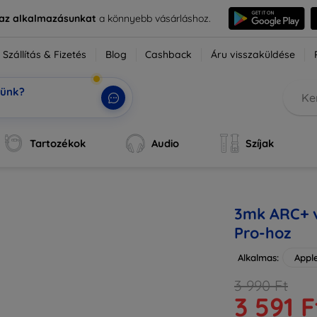
e az alkalmazásunkat
a könnyebb vásárláshoz.
Szállítás & Fizetés
Blog
Cashback
Áru visszaküldése
tünk?
Tartozékok
Audio
Szíjak
3mk ARC+ v
Pro-hoz
Alkalmas:
Appl
3 990 Ft
3 591 F