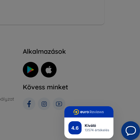
Alkalmazások
Kövess minket
ályzat
Kiváló
4.6
13574 értékelés