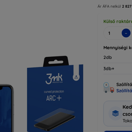
Ár ÁFA nelkül
2 827
Külső raktár
-
Mennyiségi 
2db
3db+
Szállít
Szállít
Ked
cs
Toko