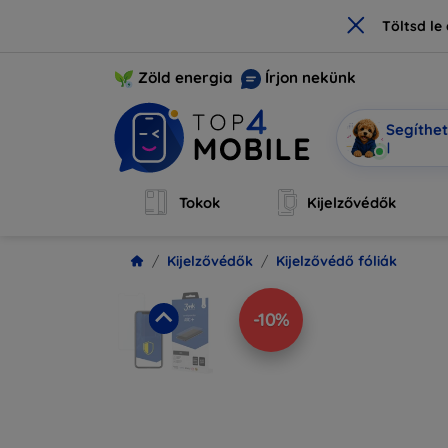
×
Töltsd l
Zöld energia
Írjon nekünk
Segíthe
Mobi vag
|
Tokok
Kijelzővédők
Kijelzővédők
Kijelzővédő fóliák
-10%