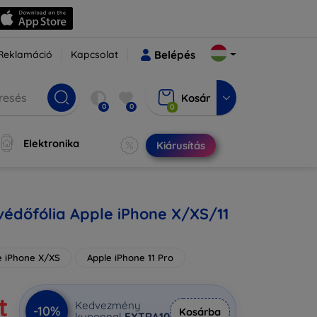
Reklamáció
Kapcsolat
Belépés
Kosár
0
0
0
Elektronika
Kiárusítás
édőfólia Apple iPhone X/XS/11
e iPhone X/XS
Apple iPhone 11 Pro
t
Kedvezmény
-10%
Kosárba
kuponnal
EXTRA10