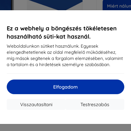
Miért nálu
14
év
Ez a webhely a böngészés tökéletesen
819
használható süti-kat használ.
meg
Weboldalunkon sütiket használunk. Egyesek
elengedhetetlenek az oldal megfelelő működéséhez,
míg mások segítenek a forgalom elemzésében, valamint
CASH
a tartalom és a hirdetések személyre szabásában.
Márka
Gyártói cikkszám
Elfogadom
EAN
Kijelzővédő fó
Visszautasítani
Testreszabás