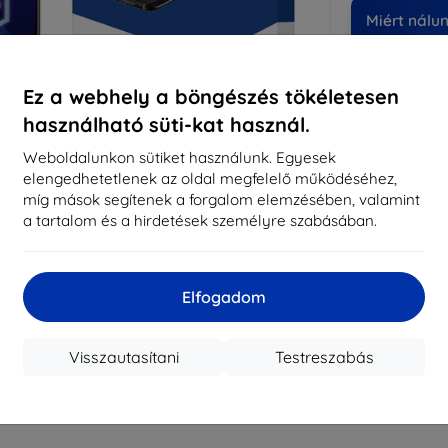
Miért nálu
14
év
Ez a webhely a böngészés tökéletesen
819
használható süti-kat használ.
meg
Weboldalunkon sütiket használunk. Egyesek
elengedhetetlenek az oldal megfelelő működéséhez,
míg mások segítenek a forgalom elemzésében, valamint
CASH
a tartalom és a hirdetések személyre szabásában.
Márka
Gyártói cikkszám
Elfogadom
EAN
Kijelzővédő fó
Visszautasítani
Testreszabás