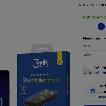
Ár ÁFA nelkül
3 111 
Raktáron > 
-
Mennyiségi 
2db
3db+
Szállít
Szállít
Ked
cs
Toko