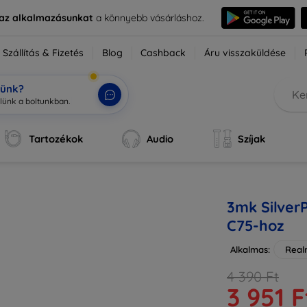
e az alkalmazásunkat
a könnyebb vásárláshoz.
Szállítás & Fizetés
Blog
Cashback
Áru visszaküldése
tünk?
Tartozékok
Audio
Szíjak
3mk Silver
C75-hoz
Alkalmas:
Real
4 390 Ft
3 951 F