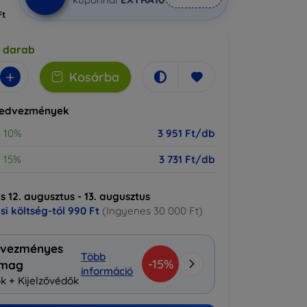
Ft
5 darab
+
Kosárba
kedvezmények
10%
3 951 Ft/db
15%
3 731 Ft/db
ás 12. augusztus - 13. augusztus
ási költség-tól
990 Ft
(Ingyenes 30 000 Ft)
vezményes
Több
-15%
omag
információ
k + Kijelzővédők