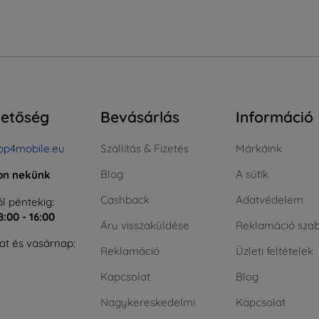
hetőség
Bevásárlás
Információ
op4mobile.eu
Szállítás & Fizetés
Márkáink
Blog
A sütik
jon nekünk
Cashback
Adatvédelem
l péntekig:
8:00 - 16:00
Áru visszaküldése
Reklamáció szab
t és vasárnap:
Reklamáció
Üzleti feltételek
Kapcsolat
Blog
Nagykereskedelmi
Kapcsolat