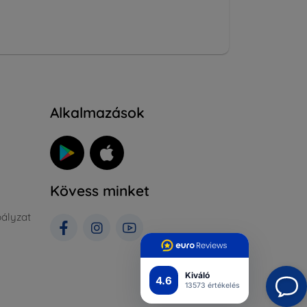
Alkalmazások
Kövess minket
ályzat
Kiváló
4.6
13573 értékelés