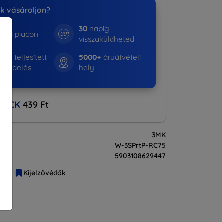
nk vásároljon?
30
napig
e a piacon
visszaküldheted
335+
teljesített
5000+
áruátvételi
rendelés
hely
BACK
439 Ft
3MK
W-3SPrtP-RC75
5903108629447
liák
Kijelzővédők