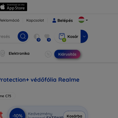
Reklamáció
Kapcsolat
Belépés
Kosár
0
0
0
Elektronika
Kiárusítás
Protection+ védőfólia Realme
me C75
t
Kedvezmény
-10%
Kosárba
kuponnal
EXTRA10