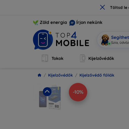
×
Töltsd l
Zöld energia
Írjon nekünk
Segíthe
|
Tokok
Kijelzővédők
Kijelzővédők
Kijelzővédő fóliák
-10%