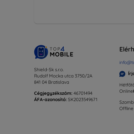
Elér
info@t
Shield-Sk s.r.o.
Ír
Rudolf Mocka utca 3750/2A
841 04 Bratislava
Hétfőtő
Online
Cégjegyzékszám:
46701494
ÁFA-azonosító:
SK2023549671
Szomba
Offline