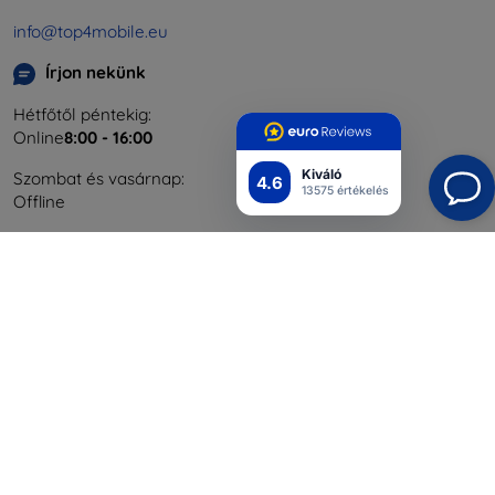
info@top4mobile.eu
Írjon nekünk
Hétfőtől péntekig:
Online
8:00 - 16:00
Kiváló
Szombat és vasárnap:
4.6
13575 értékelés
Offline
Bevásárlás
Szállítás & Fizetés
Blog
Cashback
Áru visszaküldése
Reklamáció