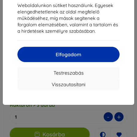
Weboldalunkon sütiket használunk. Egyesek
elengedhetetlenek az oldal megfelelő
működéséhez, míg mások segítenek a
3mk SilverProtection+ Folded Edition védőfólia
forgalom elemzésében, valamint a tartalom és
Honor Magic V5-hoz
a hirdetések személyre szabásában.
Alkalmas:
Honor Magic V5
7 790 Ft
7 011 Ft
Elfogadom
Ár ÁFA nelkül
5 520 Ft
Testreszabás
-10%
Kedvezmény kuponnal
EXTRA10
Kosárba
Visszautasítani
Raktáron > 5 darab
-
+
Kosárba