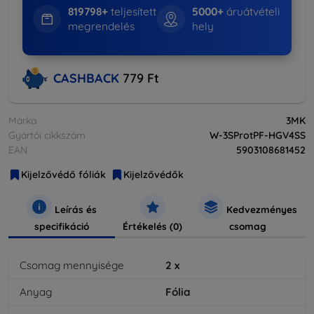
819798+
teljesített
5000+
áruátvételi
megrendelés
hely
CASHBACK
779 Ft
Márka
3MK
Gyártói cikkszám
W-3SProtPF-HGV4SS
EAN
5903108681452
Kijelzővédő fóliák
Kijelzővédők
Leírás és
Kedvezményes
specifikáció
Értékelés (0)
csomag
Csomag mennyisége
2
x
Anyag
Fólia