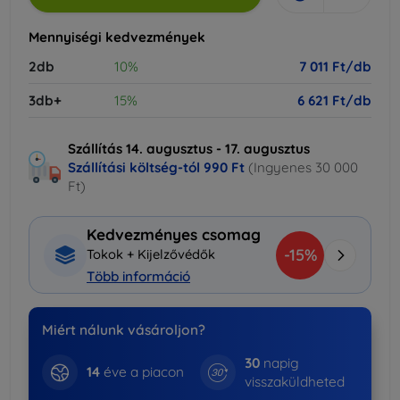
Mennyiségi kedvezmények
2db
10%
7 011 Ft/db
3db+
15%
6 621 Ft/db
Szállítás 14. augusztus - 17. augusztus
Szállítási költség-tól
990 Ft
(Ingyenes 30 000
Ft)
Kedvezményes csomag
-15%
Tokok + Kijelzővédők
Több információ
Miért nálunk vásároljon?
30
napig
14
éve a piacon
visszaküldheted