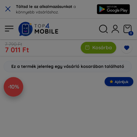
×
Töltsd le az alkalmazásunkat
a
könnyebb vásárláshoz.
0
7 790 Ft
Kosárba
7 011 Ft
Ez a termék jelenleg egy vásárló kosarában található
Ajánljuk
-10%