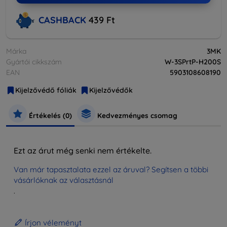
CASHBACK
439 Ft
Márka
3MK
Gyártói cikkszám
W-3SPrtP-H200S
EAN
5903108608190
Kijelzővédő fóliák
Kijelzővédők
Értékelés (0)
Kedvezményes csomag
Ezt az árut még senki nem értékelte.
Van már tapasztalata ezzel az áruval? Segítsen a többi
vásárlóknak az választásnál
.
Írjon véleményt