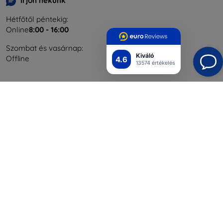
Írjon nekünk
Hétfőtől péntekig:
Online
8:00 - 16:00
Szombat és vasárnap:
Kiváló
Offline
4.6
13574 értékelés
Bevásárlás
Szállítás & Fizetés
Blog
Cashback
Áru visszaküldése
Reklamáció
Kapcsolat
Nagykereskedelmi