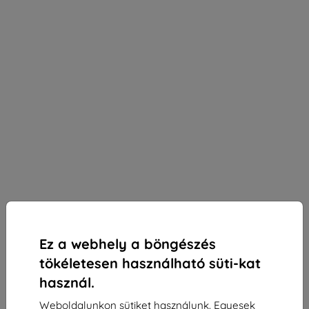
Ez a webhely a böngészés
tökéletesen használható süti-kat
használ.
3mk SilverProtection+ védőfólia Honor 200 Smart-
Weboldalunkon sütiket használunk. Egyesek