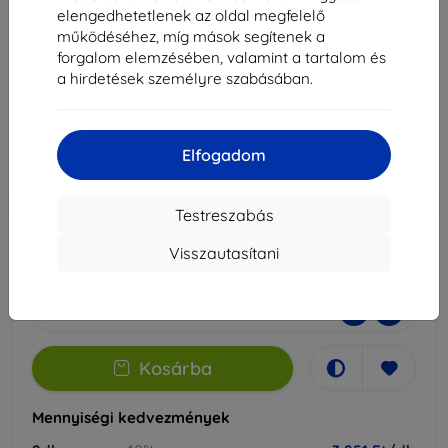
hoz
elengedhetetlenek az oldal megfelelő
működéséhez, míg mások segítenek a
Alkalmas:
Honor 200 Smart
forgalom elemzésében, valamint a tartalom és
a hirdetések személyre szabásában.
4 390 Ft
3 951 Ft
Elfogadom
Ár ÁFA nelkül
3 111 Ft
-10%
Kedvezmény kuponnal
EXTRA10
Kosárba
Testreszabás
Visszautasítani
Raktáron 3 darab
-
+
Kosárba
Mennyiségi kedvezmények