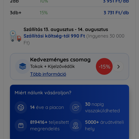
2db
10%
3 951 Ft/db
3db+
15%
3 731 Ft/db
Szállítás 13. augusztus - 14. augusztus
Szállítási költség-tól
990 Ft
(Ingyenes 30 000
Ft)
Kedvezményes csomag
-15%
Tokok + Kijelzővédők
Több információ
Miért nálunk vásároljon?
30
napig
14
éve a piacon
visszaküldheted
819416+
teljesített
5000+
áruátvételi
megrendelés
hely