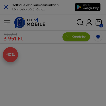
×
Töltsd le az alkalmazásunkat
a
könnyebb vásárláshoz.
0
4 390 Ft
Kosárba
3 951 Ft
-10%