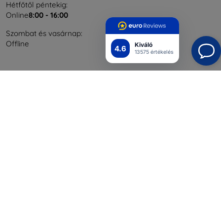
Hétfőtől péntekig:
Online
8:00 - 16:00
Szombat és vasárnap:
Offline
Kiváló
4.6
13575 értékelés
Bevásárlás
Szállítás & Fizetés
Blog
Cashback
Áru visszaküldése
Reklamáció
Kapcsolat
Nagykereskedelmi