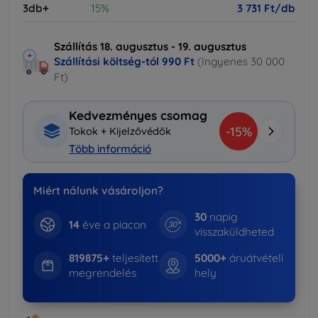
3db+
15%
3 731 Ft/db
Szállítás 18. augusztus - 19. augusztus
Szállítási költség-tól
990 Ft
(Ingyenes 30 000
Ft)
Kedvezményes csomag
-15%
Tokok + Kijelzővédők
Több információ
Miért nálunk vásároljon?
30
napig
14
éve a piacon
visszaküldheted
819875+
teljesített
5000+
áruátvételi
megrendelés
hely