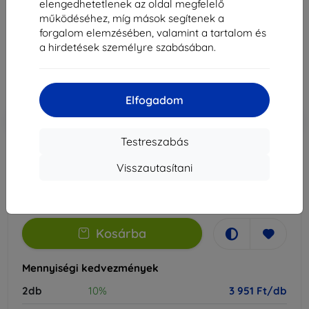
elengedhetetlenek az oldal megfelelő
Alkalmas:
CAT S75
működéséhez, míg mások segítenek a
forgalom elemzésében, valamint a tartalom és
4 390 Ft
a hirdetések személyre szabásában.
3 951 Ft
Ár ÁFA nelkül
3 111 Ft
Elfogadom
-10%
Kedvezmény kuponnal
EXTRA10
Kosárba
Testreszabás
Visszautasítani
Külső raktáron > 5 db
-
+
Kosárba
Mennyiségi kedvezmények
2db
10%
3 951 Ft/db