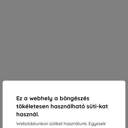
Ez a webhely a böngészés
tökéletesen használható süti-kat
használ.
Weboldalunkon sütiket használunk. Egyesek
3mk SilverProtection+ védőfólia CAT S75-hoz