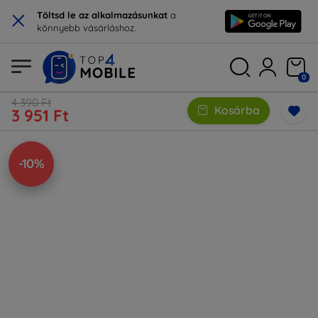
×
Töltsd le az alkalmazásunkat
a
könnyebb vásárláshoz.
0
4 390 Ft
Kosárba
3 951 Ft
-10%