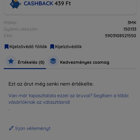
CASHBACK
439 Ft
Márka
3MK
Gyártói cikkszám
150133
EAN
5903108521550
Kijelzővédő fóliák
Kijelzővédők
Értékelés (0)
Kedvezményes csomag
Ezt az árut még senki nem értékelte.
Van már tapasztalata ezzel az áruval? Segítsen a többi
vásárlóknak az választásnál
.
Írjon véleményt