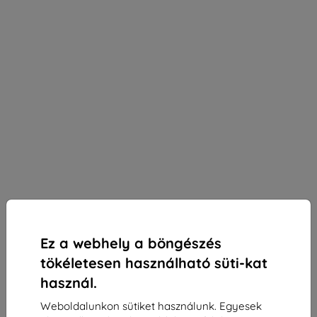
Ez a webhely a böngészés
tökéletesen használható süti-kat
használ.
Weboldalunkon sütiket használunk. Egyesek
3mk SilverProtection+ védőfólia Realme C75x-hez