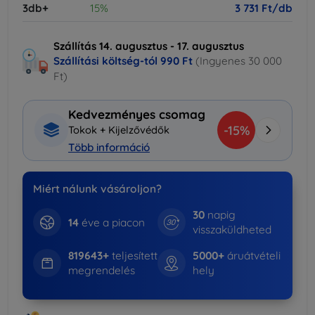
3db+
15%
3 731 Ft/db
Szállítás 14. augusztus - 17. augusztus
Szállítási költség-tól
990 Ft
(Ingyenes 30 000
Ft)
Kedvezményes csomag
-15%
Tokok + Kijelzővédők
Több információ
Miért nálunk vásároljon?
30
napig
14
éve a piacon
visszaküldheted
819643+
teljesített
5000+
áruátvételi
megrendelés
hely