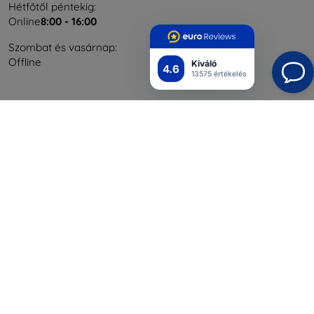
Hétfőtől péntekig:
Online
8:00 - 16:00
Szombat és vasárnap:
Offline
Kiváló
4.6
13575 értékelés
Bevásárlás
Szállítás & Fizetés
Blog
Cashback
Áru visszaküldése
Reklamáció
Kapcsolat
Nagykereskedelmi