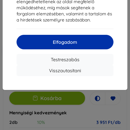
elengedhetetlenek az oldal megfelelő
Alkalmas:
Realme C75x
működéséhez, míg mások segítenek a
forgalom elemzésében, valamint a tartalom és
4 390 Ft
a hirdetések személyre szabásában.
3 951 Ft
Ár ÁFA nelkül
3 111 Ft
Elfogadom
-10%
Kedvezmény kuponnal
EXTRA10
Kosárba
Testreszabás
Visszautasítani
Raktáron > 5 darab
-
+
Kosárba
Mennyiségi kedvezmények
2db
10%
3 951 Ft/db