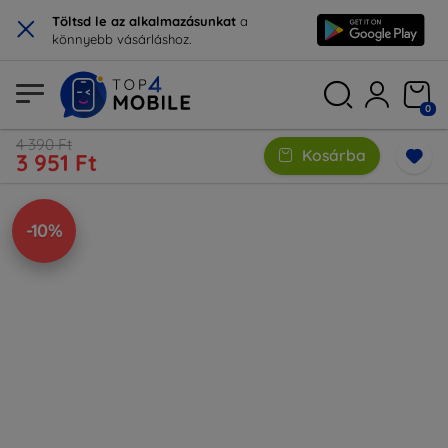
×
Töltsd le az alkalmazásunkat
a
könnyebb vásárláshoz.
0
4 390 Ft
Kosárba
3 951 Ft
-10%