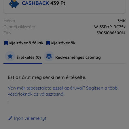
CASHBACK
439 Ft
Márka
3MK
Gyártói cikkszám
W-3SPrtP-RC75x
EAN
5903108650014
Kijelzővédő fóliák
Kijelzővédők
Értékelés (0)
Kedvezményes csomag
Ezt az árut még senki nem értékelte.
Van már tapasztalata ezzel az áruval? Segítsen a többi
vásárlóknak az választásnál
.
Írjon véleményt