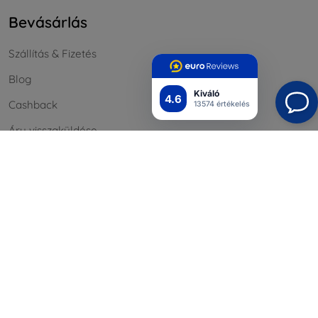
Bevásárlás
Szállítás & Fizetés
Blog
Kiváló
4.6
Cashback
13574 értékelés
Áru visszaküldése
Reklamáció
Kapcsolat
Nagykereskedelmi
Információ
Márkáink
A sütik