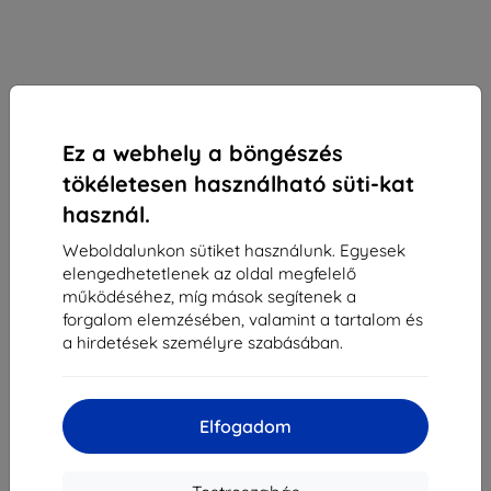
Ez a webhely a böngészés
tökéletesen használható süti-kat
használ.
Weboldalunkon sütiket használunk. Egyesek
elengedhetetlenek az oldal megfelelő
3mk SilverProtection+ védőfólia Honor 300 Ultra /
működéséhez, míg mások segítenek a
300 Pro-hoz
forgalom elemzésében, valamint a tartalom és
a hirdetések személyre szabásában.
Alkalmas:
Honor 300 Ultra
Honor 300 Pro
4 390 Ft
3 951 Ft
Elfogadom
Ár ÁFA nelkül
3 111 Ft