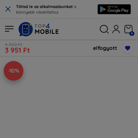
×
Töltsd le az alkalmazásunkat
a
könnyebb vásárláshoz.
0
4 390 Ft
elfogyott
3 951 Ft
-10%