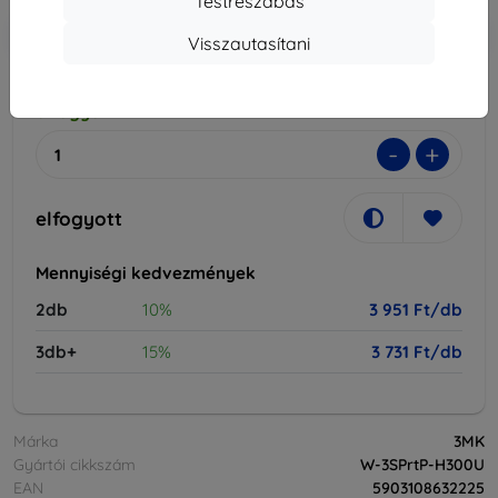
Testreszabás
-10%
Kedvezmény kuponnal
EXTRA10
Kosárba
Visszautasítani
elfogyott
-
+
elfogyott
Mennyiségi kedvezmények
2db
10%
3 951 Ft/db
3db+
15%
3 731 Ft/db
Márka
3MK
Gyártói cikkszám
W-3SPrtP-H300U
EAN
5903108632225