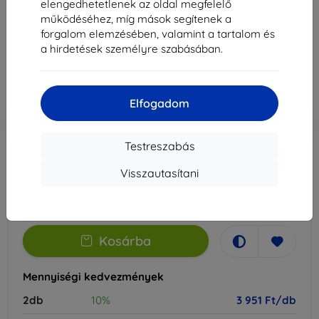
elengedhetetlenek az oldal megfelelő
Alkalmas:
OnePlus 7T
működéséhez, míg mások segítenek a
forgalom elemzésében, valamint a tartalom és
4 390 Ft
a hirdetések személyre szabásában.
3 951 Ft
Ár ÁFA nelkül
3 111 Ft
Elfogadom
-10%
Kedvezmény kuponnal
EXTRA10
Kosárba
Testreszabás
Visszautasítani
Külső raktáron > 5 db
-
+
Kosárba
Mennyiségi kedvezmények
2db
10%
3 951 Ft/db