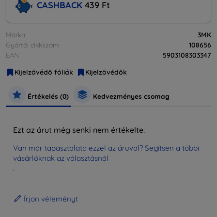
CASHBACK
439 Ft
Márka
3MK
Gyártói cikkszám
108656
EAN
5903108303347
Kijelzővédő fóliák
Kijelzővédők
Értékelés (0)
Kedvezményes csomag
Ezt az árut még senki nem értékelte.
Van már tapasztalata ezzel az áruval? Segítsen a többi
vásárlóknak az választásnál
.
Írjon véleményt