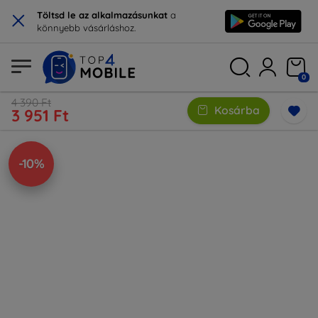
×
Töltsd le az alkalmazásunkat
a
könnyebb vásárláshoz.
0
4 390 Ft
Kosárba
3 951 Ft
-10%