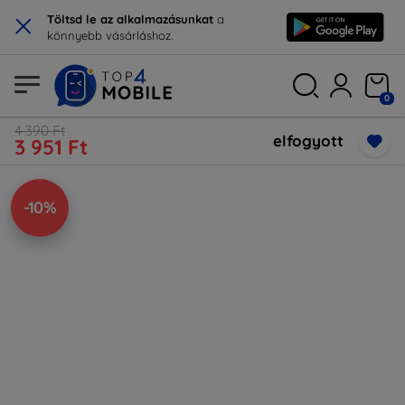
×
Töltsd le az alkalmazásunkat
a
könnyebb vásárláshoz.
0
4 390 Ft
elfogyott
3 951 Ft
-10%