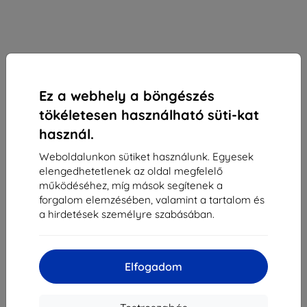
Ez a webhely a böngészés
tökéletesen használható süti-kat
használ.
Weboldalunkon sütiket használunk. Egyesek
elengedhetetlenek az oldal megfelelő
3mk SilverProtection+ védőfólia Huawei P40 Pro
működéséhez, míg mások segítenek a
5G-hez
forgalom elemzésében, valamint a tartalom és
a hirdetések személyre szabásában.
Alkalmas:
Huawei P40 Pro
4 390 Ft
3 951 Ft
Elfogadom
Ár ÁFA nelkül
3 111 Ft