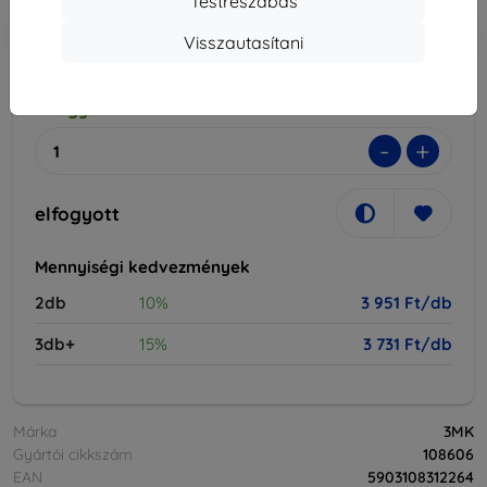
Testreszabás
-10%
Kedvezmény kuponnal
EXTRA10
Kosárba
Visszautasítani
elfogyott
-
+
elfogyott
Mennyiségi kedvezmények
2db
10%
3 951 Ft/db
3db+
15%
3 731 Ft/db
Márka
3MK
Gyártói cikkszám
108606
EAN
5903108312264