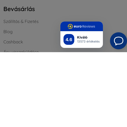
Bevásárlás
Szállítás & Fizetés
Blog
Kiváló
4.6
Cashback
13573 értékelés
Áru visszaküldése
Reklamáció
Kapcsolat
Nagykereskedelmi
Információ
Márkáink
A sütik