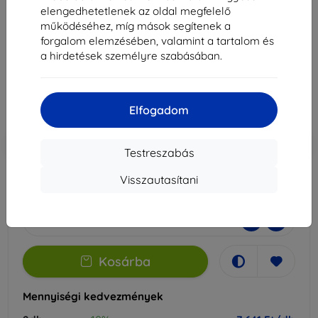
Paper-hoz
elengedhetetlenek az oldal megfelelő
működéséhez, míg mások segítenek a
Alkalmas:
Huawei MatePad Paper
forgalom elemzésében, valamint a tartalom és
a hirdetések személyre szabásában.
8 490 Ft
7 641 Ft
Elfogadom
Ár ÁFA nelkül
6 016 Ft
-10%
Kedvezmény kuponnal
EXTRA10
Kosárba
Testreszabás
Visszautasítani
Raktáron 1 darab
-
+
Kosárba
Mennyiségi kedvezmények