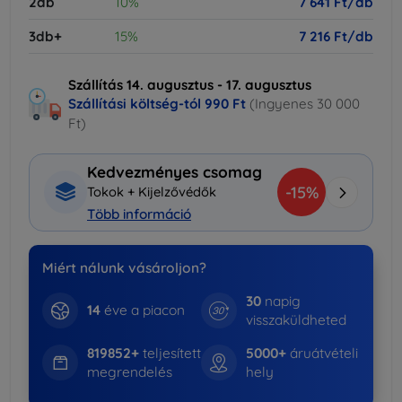
2db
10%
7 641 Ft/db
3db+
15%
7 216 Ft/db
Szállítás 14. augusztus - 17. augusztus
Szállítási költség-tól
990 Ft
(Ingyenes 30 000
Ft)
Kedvezményes csomag
-15%
Tokok + Kijelzővédők
Több információ
Miért nálunk vásároljon?
30
napig
14
éve a piacon
visszaküldheted
819852+
teljesített
5000+
áruátvételi
megrendelés
hely