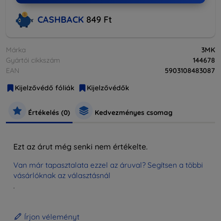
CASHBACK
849 Ft
Márka
3MK
Gyártói cikkszám
144678
EAN
5903108483087
Kijelzővédő fóliák
Kijelzővédők
Értékelés (0)
Kedvezményes csomag
Ezt az árut még senki nem értékelte.
Van már tapasztalata ezzel az áruval? Segítsen a többi
vásárlóknak az választásnál
.
Írjon véleményt