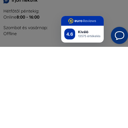
Írjon nekünk
Hétfőtől péntekig:
Online
8:00 - 16:00
Szombat és vasárnap:
Kiváló
Offline
4.6
13575 értékelés
Bevásárlás
Szállítás & Fizetés
Blog
Cashback
Áru visszaküldése
Reklamáció
Kapcsolat
Nagykereskedelmi