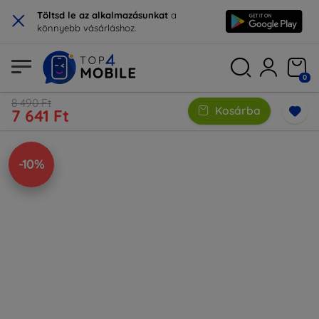
×
Töltsd le az alkalmazásunkat
a
könnyebb vásárláshoz.
0
8 490 Ft
Kosárba
7 641 Ft
-10%