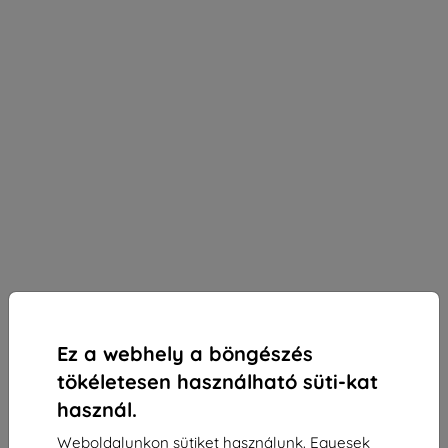
Ez a webhely a böngészés
tökéletesen használható süti-kat
használ.
3mk Paper Feeling védőfólia Huawei MatePad
Weboldalunkon sütiket használunk. Egyesek