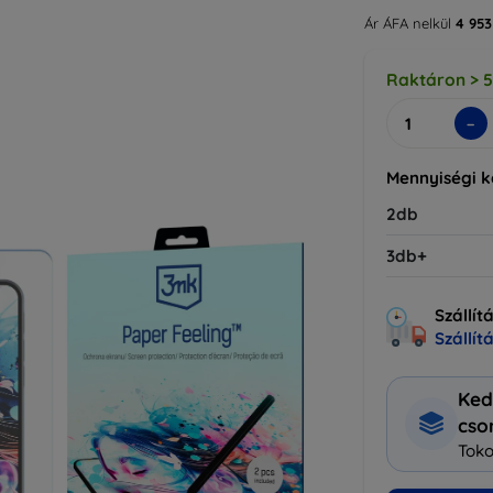
Ár ÁFA nelkül
4 953
Raktáron > 
-
Mennyiségi 
2db
3db+
Szállít
Szállít
Ked
cs
Toko