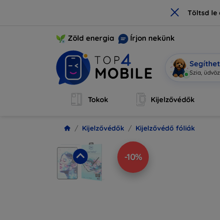
×
Töltsd l
Zöld energia
Írjon nekünk
Segíthe
Mob
|
Tokok
Kijelzővédők
Kijelzővédők
Kijelzővédő fóliák
-10%