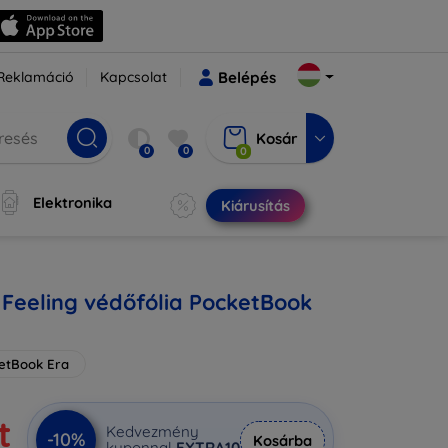
Reklamáció
Kapcsolat
Belépés
Kosár
0
0
0
Elektronika
Kiárusítás
Feeling védőfólia PocketBook
etBook Era
t
Kedvezmény
-10%
Kosárba
kuponnal
EXTRA10