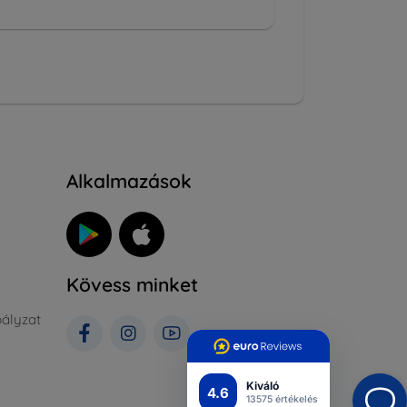
Alkalmazások
Kövess minket
ályzat
Kiváló
4.6
13575 értékelés