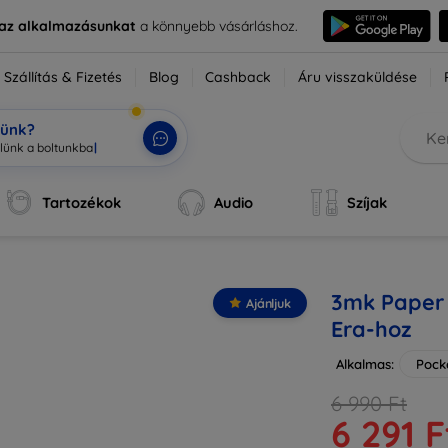
e az alkalmazásunkat
a könnyebb vásárláshoz.
Szállítás & Fizetés
Blog
Cashback
Áru visszaküldése
tünk?
Tartozékok
Audio
Szíjak
3mk Paper 
Ajánljuk
Era-hoz
Alkalmas:
Pock
6 990 Ft
6 291 F