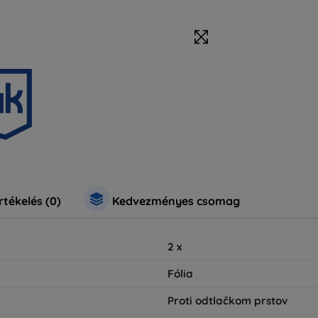
rtékelés (0)
Kedvezményes csomag
2
x
Fólia
Proti odtlačkom prstov