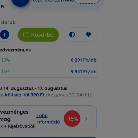
 Ft
5 darab
+
Kosárba
kedvezmények
10%
6 291 Ft/db
15%
5 941 Ft/db
ás 14. augusztus - 17. augusztus
ási költség-tól
990 Ft
(Ingyenes 30 000 Ft)
vezményes
Több
-15%
omag
információ
k + Kijelzővédők