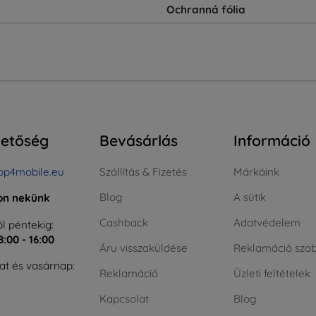
Ochranná fólia
hetőség
Bevásárlás
Információ
op4mobile.eu
Szállítás & Fizetés
Márkáink
Blog
A sütik
jon nekünk
Cashback
Adatvédelem
l péntekig:
8:00 - 16:00
Áru visszaküldése
Reklamáció szab
t és vasárnap:
Reklamáció
Üzleti feltételek
Kapcsolat
Blog