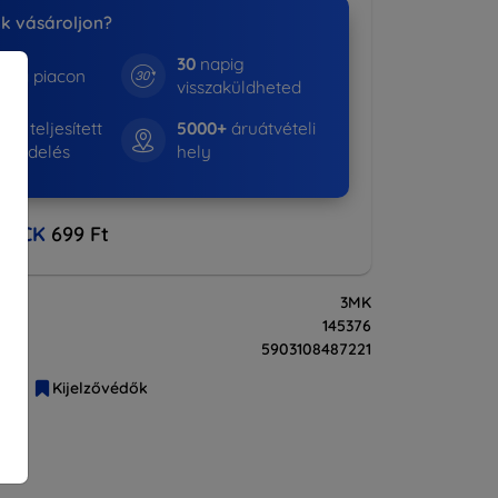
nk vásároljon?
30
napig
e a piacon
visszaküldheted
01+
teljesített
5000+
áruátvételi
rendelés
hely
BACK
699 Ft
3MK
145376
5903108487221
liák
Kijelzővédők