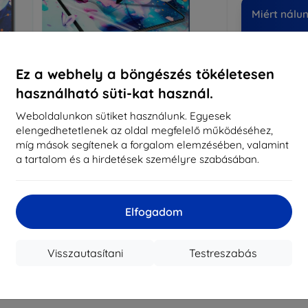
Miért nálu
14
év
Ez a webhely a böngészés tökéletesen
8197
használható süti-kat használ.
meg
Weboldalunkon sütiket használunk. Egyesek
elengedhetetlenek az oldal megfelelő működéséhez,
CASH
míg mások segítenek a forgalom elemzésében, valamint
a tartalom és a hirdetések személyre szabásában.
Márka
Gyártói cikkszám
Elfogadom
EAN
Kijelzővédő fó
Visszautasítani
Testreszabás