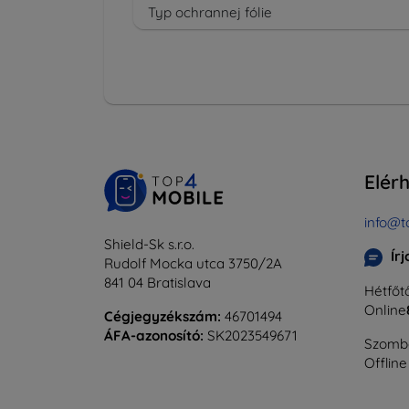
Typ ochrannej fólie
Elér
info@t
Shield-Sk s.r.o.
Ír
Rudolf Mocka utca 3750/2A
841 04 Bratislava
Hétfőtő
Online
Cégjegyzékszám:
46701494
ÁFA-azonosító:
SK2023549671
Szomba
Offline