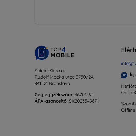
Elér
info@t
Shield-Sk s.r.o.
Ír
Rudolf Mocka utca 3750/2A
841 04 Bratislava
Hétfőtő
Online
Cégjegyzékszám:
46701494
ÁFA-azonosító:
SK2023549671
Szomba
Offline