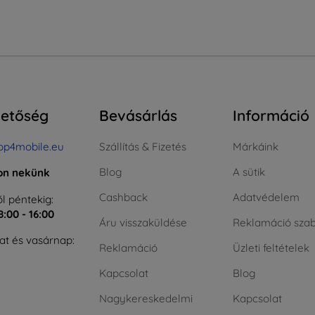
hetőség
Bevásárlás
Információ
op4mobile.eu
Szállítás & Fizetés
Márkáink
Blog
A sütik
jon nekünk
Cashback
Adatvédelem
l péntekig:
8:00 - 16:00
Áru visszaküldése
Reklamáció szab
t és vasárnap:
Reklamáció
Üzleti feltételek
Kapcsolat
Blog
Nagykereskedelmi
Kapcsolat