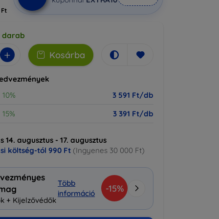
 Ft
5 darab
+
Kosárba
kedvezmények
10%
3 591 Ft/db
15%
3 391 Ft/db
ás 14. augusztus - 17. augusztus
ási költség-tól
990 Ft
(Ingyenes 30 000 Ft)
vezményes
Több
-15%
omag
információ
k + Kijelzővédők