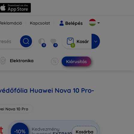
Reklamáció
Kapcsolat
Belépés
Kosár
0
0
0
Elektronika
Kiárusítás
édőfólia Huawei Nova 10 Pro-
ei Nova 10 Pro
t
Kedvezmény
-10%
Kosárba
kuponnal
EXTRA10