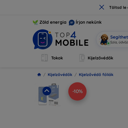
×
Töltsd l
Zöld energia
Írjon nekünk
Segíthe
Mobi
|
Tokok
Kijelzővédők
Kijelzővédők
Kijelzővédő fóliák
-10%