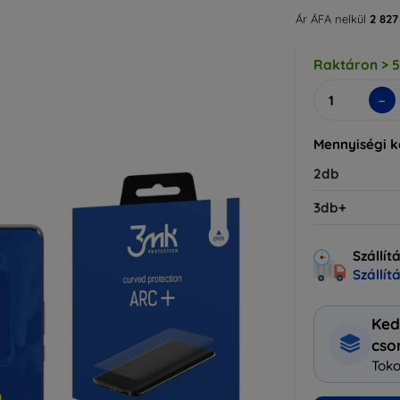
Ár ÁFA nelkül
2 827
Raktáron > 
-
Mennyiségi 
2db
3db+
Szállít
Szállít
Ked
cs
Toko