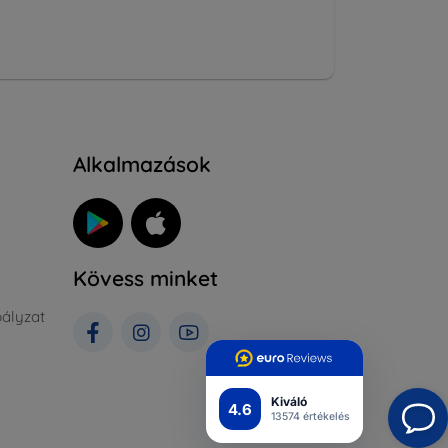
Alkalmazások
Kövess minket
ályzat
Kiváló
4.6
13574 értékelés