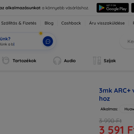
e az alkalmazásunkat
a könnyebb vásárláshoz.
Szállítás & Fizetés
Blog
Cashback
Áru visszaküldése
tünk?
Tartozékok
Audio
Szíjak
3mk ARC+ v
hoz
Alkalmas:
Huaw
3 990 Ft
3 591 F