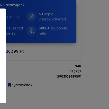
nk vásároljon?
30
napig
e a piacon
visszaküldheted
530+
teljesített
5000+
áruátvételi
rendelés
hely
BACK
399 Ft
3MK
145757
5903108489591
liák
Kijelzővédők