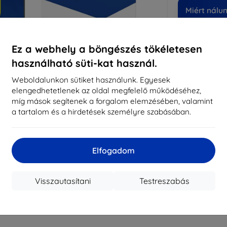
Miért nálu
14
év
Ez a webhely a böngészés tökéletesen
819
használható süti-kat használ.
meg
Weboldalunkon sütiket használunk. Egyesek
elengedhetetlenek az oldal megfelelő működéséhez,
míg mások segítenek a forgalom elemzésében, valamint
CASH
a tartalom és a hirdetések személyre szabásában.
Márka
Gyártói cikkszám
Elfogadom
EAN
Kijelzővédő fó
Visszautasítani
Testreszabás