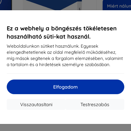
Miért nálu
14
év
Ez a webhely a böngészés tökéletesen
819
használható süti-kat használ.
meg
Weboldalunkon sütiket használunk. Egyesek
elengedhetetlenek az oldal megfelelő működéséhez,
míg mások segítenek a forgalom elemzésében, valamint
CASH
a tartalom és a hirdetések személyre szabásában.
Márka
Gyártói cikkszám
Elfogadom
EAN
Kijelzővédő fó
Visszautasítani
Testreszabás