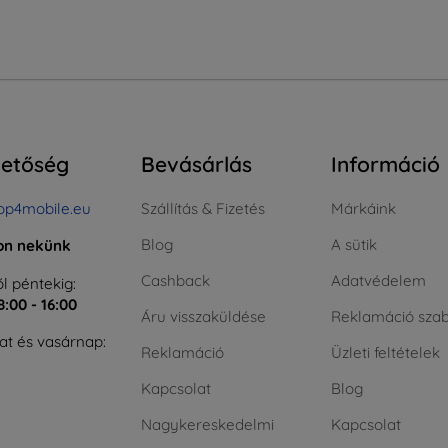
hetőség
Bevásárlás
Információ
op4mobile.eu
Szállítás & Fizetés
Márkáink
Blog
A sütik
jon nekünk
Cashback
Adatvédelem
l péntekig:
8:00 - 16:00
Áru visszaküldése
Reklamáció szab
t és vasárnap:
Reklamáció
Üzleti feltételek
Kapcsolat
Blog
Nagykereskedelmi
Kapcsolat