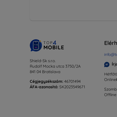
Elér
info@t
Shield-Sk s.r.o.
Ír
Rudolf Mocka utca 3750/2A
841 04 Bratislava
Hétfőtő
Online
Cégjegyzékszám:
46701494
ÁFA-azonosító:
SK2023549671
Szomba
Offline