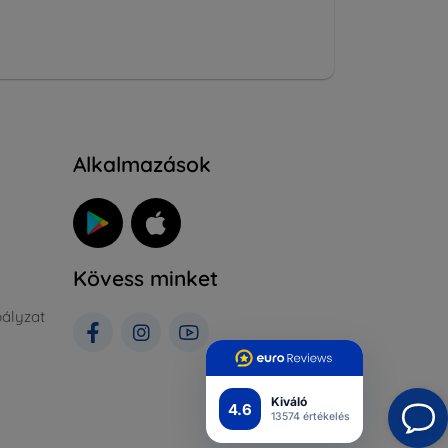
Alkalmazások
Kövess minket
ályzat
Kiváló
4.6
13574 értékelés