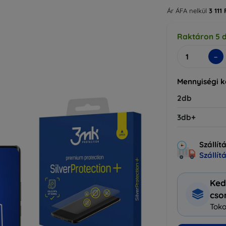
Ár ÁFA nelkül
3 111 
Raktáron 5 
-
Mennyiségi 
2db
3db+
Szállít
Szállít
Ked
cs
Toko