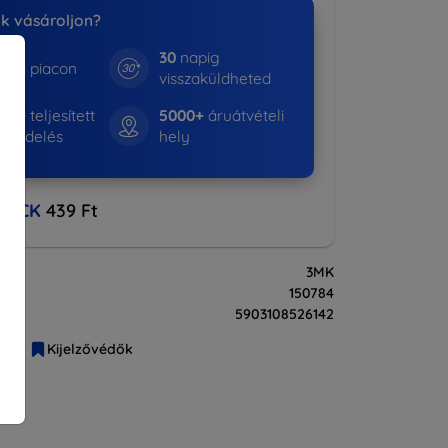
nk vásároljon?
30
napig
e a piacon
visszaküldheted
530+
teljesített
5000+
áruátvételi
rendelés
hely
BACK
439 Ft
3MK
150784
5903108526142
liák
Kijelzővédők