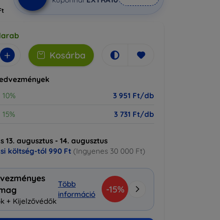
Ft
darab
+
Kosárba
kedvezmények
10%
3 951 Ft/db
15%
3 731 Ft/db
ás 13. augusztus - 14. augusztus
ási költség-tól
990 Ft
(Ingyenes 30 000 Ft)
vezményes
Több
-15%
omag
információ
k + Kijelzővédők