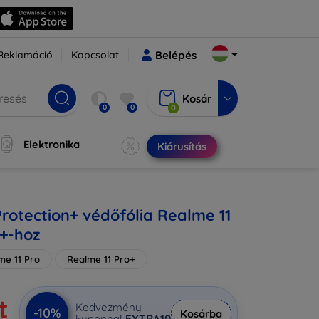
Reklamáció
Kapcsolat
Belépés
Kosár
0
0
0
Elektronika
Kiárusítás
Protection+ védőfólia Realme 11
o+-hoz
me 11 Pro
Realme 11 Pro+
t
Kedvezmény
-10%
Kosárba
kuponnal
EXTRA10