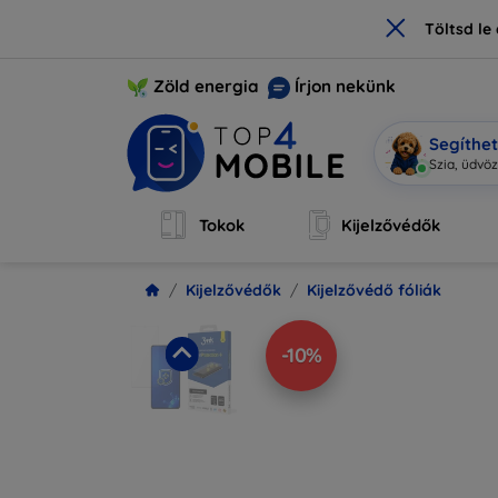
×
Töltsd l
Zöld energia
Írjon nekünk
Segíthe
Mo
|
Tokok
Kijelzővédők
Kijelzővédők
Kijelzővédő fóliák
-10%