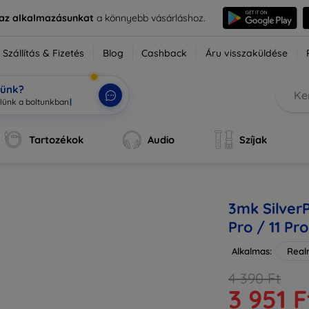
e az alkalmazásunkat
a könnyebb vásárláshoz.
Szállítás & Fizetés
Blog
Cashback
Áru visszaküldése
tünk?
Tartozékok
Audio
Szíjak
3mk Silver
Pro / 11 Pr
Alkalmas:
Real
4 390 Ft
3 951 F