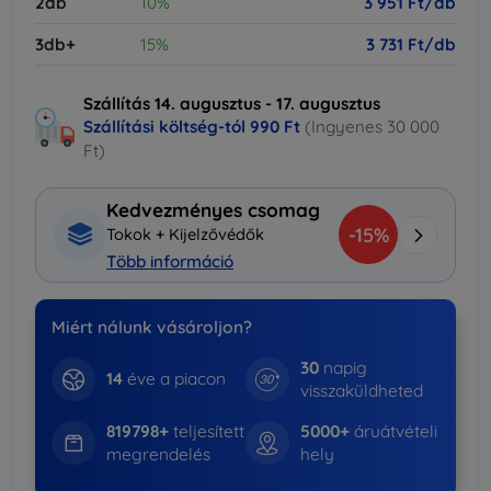
2db
10%
3 951 Ft/db
3db+
15%
3 731 Ft/db
Szállítás 14. augusztus - 17. augusztus
Szállítási költség-tól
990 Ft
(Ingyenes 30 000
Ft)
Kedvezményes csomag
-15%
Tokok + Kijelzővédők
Több információ
Miért nálunk vásároljon?
30
napig
14
éve a piacon
visszaküldheted
819798+
teljesített
5000+
áruátvételi
megrendelés
hely