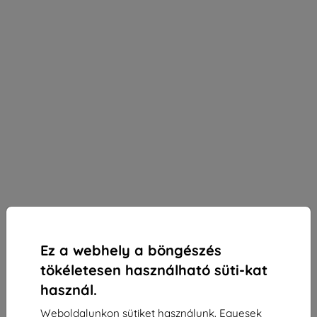
Ez a webhely a böngészés
tökéletesen használható süti-kat
használ.
3mk SilverProtection+ védőfólia OnePlus Nord 5-
Weboldalunkon sütiket használunk. Egyesek