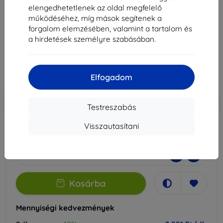
hez
elengedhetetlenek az oldal megfelelő
működéséhez, míg mások segítenek a
Alkalmas:
OnePlus Nord 5
forgalom elemzésében, valamint a tartalom és
a hirdetések személyre szabásában.
4 390 Ft
3 951 Ft
Elfogadom
Ár ÁFA nelkül
3 111 Ft
-10%
Kedvezmény kuponnal
EXTRA10
Kosárba
Testreszabás
Visszautasítani
Raktáron 1 darab
-
+
Kosárba
Mennyiségi kedvezmények