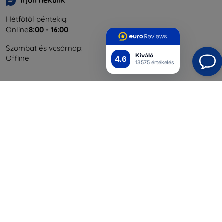
Írjon nekünk
Hétfőtől péntekig:
Online
8:00 - 16:00
Szombat és vasárnap:
Kiváló
Offline
4.6
13575 értékelés
Bevásárlás
Szállítás & Fizetés
Blog
Cashback
Áru visszaküldése
Reklamáció
Kapcsolat
Nagykereskedelmi