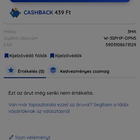
CASHBACK
439 Ft
Márka
3MK
Gyártói cikkszám
W-3SPrtP-OPN5
EAN
5903108673129
Kijelzővédő fóliák
Kijelzővédők
Értékelés (0)
Kedvezményes csomag
Ezt az árut még senki nem értékelte.
Van már tapasztalata ezzel az áruval? Segítsen a többi
vásárlóknak az választásnál
.
Írjon véleményt