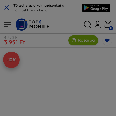
×
Töltsd le az alkalmazásunkat
a
könnyebb vásárláshoz.
0
4 390 Ft
Kosárba
3 951 Ft
-10%