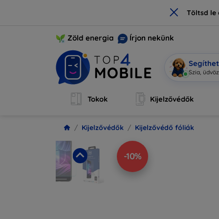
×
Töltsd l
Zöld energia
Írjon nekünk
Segíthe
M
|
Tokok
Kijelzővédők
Kijelzővédők
Kijelzővédő fóliák
-10%