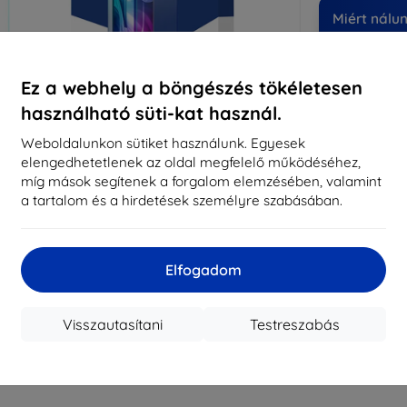
Miért nálu
14
év
Ez a webhely a böngészés tökéletesen
8197
használható süti-kat használ.
meg
Weboldalunkon sütiket használunk. Egyesek
elengedhetetlenek az oldal megfelelő működéséhez,
míg mások segítenek a forgalom elemzésében, valamint
CASH
a tartalom és a hirdetések személyre szabásában.
Márka
Gyártói cikkszám
Elfogadom
EAN
Kijelzővédő fó
Visszautasítani
Testreszabás