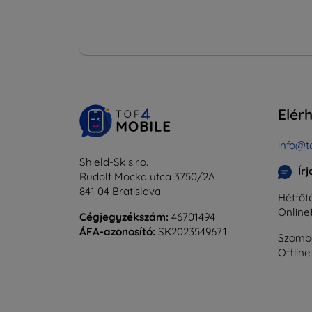
Elér
info@t
Shield-Sk s.r.o.
Ír
Rudolf Mocka utca 3750/2A
841 04 Bratislava
Hétfőtő
Online
Cégjegyzékszám:
46701494
ÁFA-azonosító:
SK2023549671
Szomba
Offline