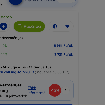
Ft
5 darab
+
Kosárba
kedvezmények
10%
3 951 Ft/db
15%
3 731 Ft/db
ás 14. augusztus - 17. augusztus
ási költség-tól
990 Ft
(Ingyenes 30 000 Ft)
vezményes
Több
-15%
omag
információ
k + Kijelzővédők