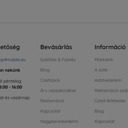
hetőség
Bevásárlás
Információ
op4mobile.eu
Szállítás & Fizetés
Márkáink
Blog
A sütik
jon nekünk
Cashback
Adatvédelem
l péntekig:
8:00 - 16:00
Áru visszaküldése
Reklamáció szab
t és vasárnap:
Reklamáció
Üzleti feltételek
Kapcsolat
Blog
Nagykereskedelmi
Kapcsolat