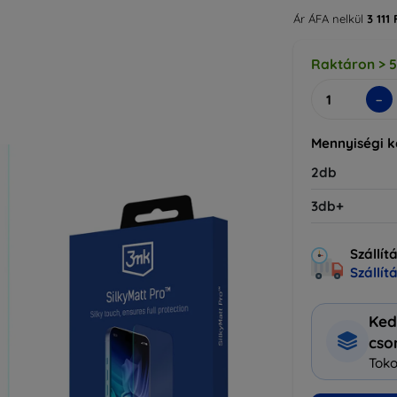
Ár ÁFA nelkül
3 111 
Raktáron > 
-
Mennyiségi 
2db
3db+
Szállít
Szállít
Ked
cs
Toko