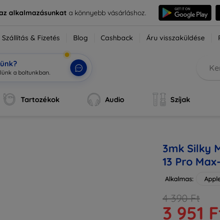
e az alkalmazásunkat
a könnyebb vásárláshoz.
Szállítás & Fizetés
Blog
Cashback
Áru visszaküldése
tünk?
Tartozékok
Audio
Szíjak
3mk Silky 
13 Pro Max
Alkalmas:
Appl
4 390 Ft
3 951 F