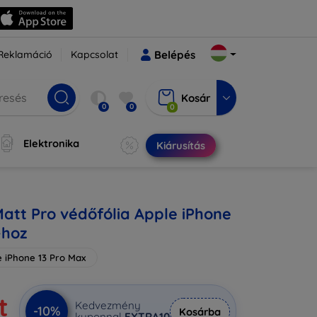
Reklamáció
Kapcsolat
Belépés
Kosár
0
0
0
Elektronika
Kiárusítás
Matt Pro védőfólia Apple iPhone
-hoz
e iPhone 13 Pro Max
t
Kedvezmény
-10%
Kosárba
kuponnal
EXTRA10