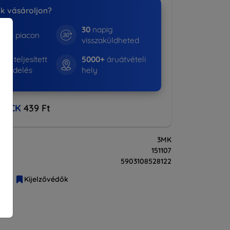
nk vásároljon?
30
napig
e a piacon
visszaküldheted
01+
teljesített
5000+
áruátvételi
rendelés
hely
BACK
439 Ft
3MK
151107
5903108528122
liák
Kijelzővédők