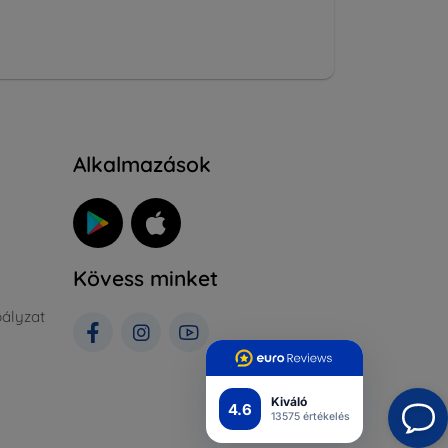
Alkalmazások
Kövess minket
ályzat
Kiváló
4.6
13575 értékelés