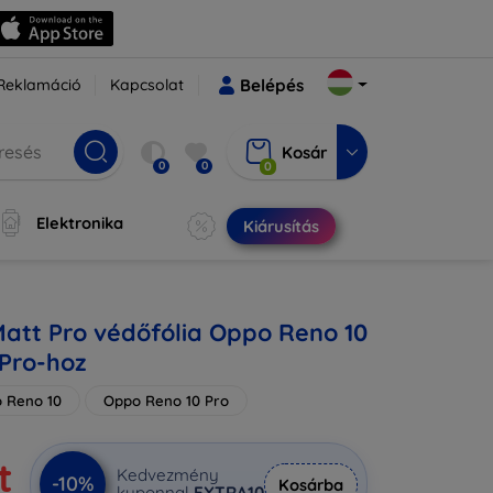
Reklamáció
Kapcsolat
Belépés
Kosár
0
0
0
Elektronika
Kiárusítás
Matt Pro védőfólia Oppo Reno 10
Pro-hoz
 Reno 10
Oppo Reno 10 Pro
t
Kedvezmény
-10%
Kosárba
kuponnal
EXTRA10