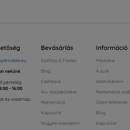
hetőség
Bevásárlás
Információ
op4mobile.eu
Szállítás & Fizetés
Márkáink
Blog
A sütik
jon nekünk
Cashback
Adatvédelem
l péntekig:
8:00 - 16:00
Áru visszaküldése
Reklamáció szab
t és vasárnap:
Reklamáció
Üzleti feltételek
Kapcsolat
Blog
Nagykereskedelmi
Kapcsolat