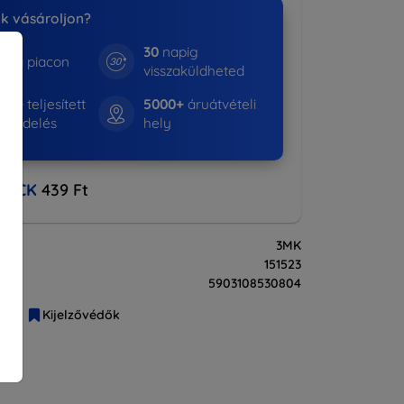
nk vásároljon?
30
napig
e a piacon
visszaküldheted
530+
teljesített
5000+
áruátvételi
rendelés
hely
BACK
439 Ft
3MK
151523
5903108530804
liák
Kijelzővédők