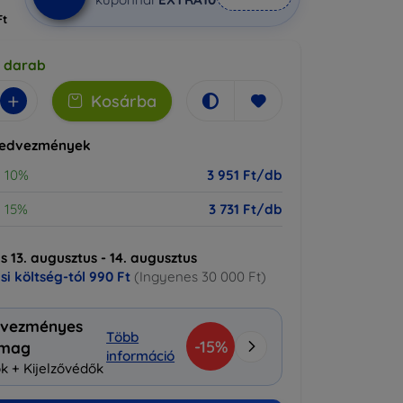
Ft
5 darab
+
Kosárba
kedvezmények
10%
3 951 Ft/db
15%
3 731 Ft/db
ás 13. augusztus - 14. augusztus
ási költség-tól
990 Ft
(Ingyenes 30 000 Ft)
vezményes
Több
-15%
omag
információ
k + Kijelzővédők