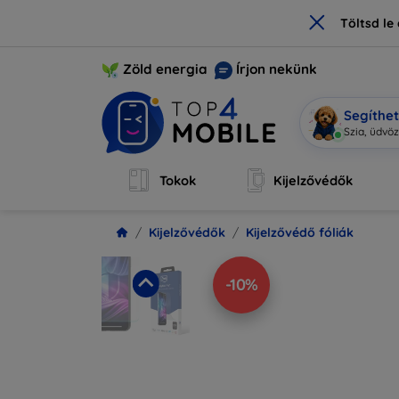
×
Töltsd l
Zöld energia
Írjon nekünk
Segíthe
Mob
|
Tokok
Kijelzővédők
Kijelzővédők
Kijelzővédő fóliák
-10%