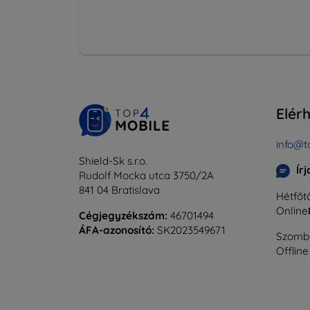
Elér
info@t
Shield-Sk s.r.o.
Ír
Rudolf Mocka utca 3750/2A
841 04 Bratislava
Hétfőtő
Online
Cégjegyzékszám:
46701494
ÁFA-azonosító:
SK2023549671
Szomba
Offline