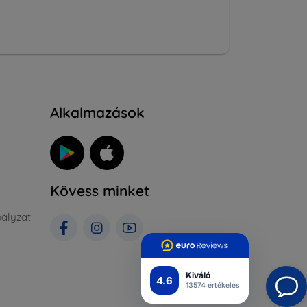
Alkalmazások
Kövess minket
ályzat
Kiváló
4.6
13574 értékelés