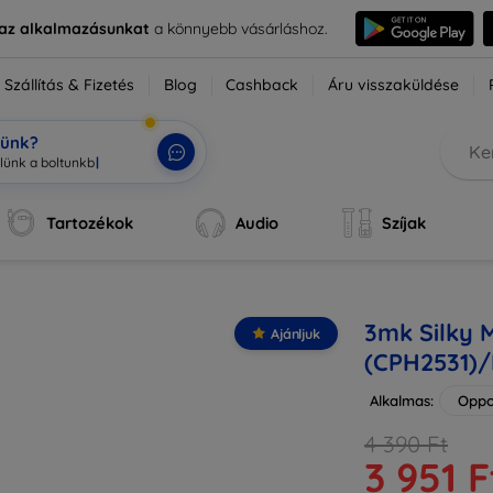
e az alkalmazásunkat
a könnyebb vásárláshoz.
Szállítás & Fizetés
Blog
Cashback
Áru visszaküldése
tünk?
Tartozékok
Audio
Szíjak
3mk Silky 
Ajánljuk
(CPH2531)/
Alkalmas:
Oppo
4 390 Ft
3 951 F