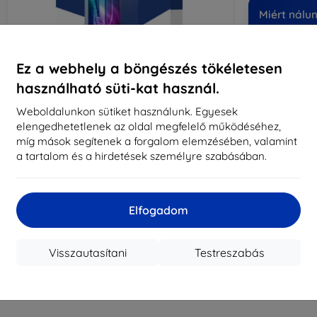
Miért nálu
14
év
Ez a webhely a böngészés tökéletesen
819
használható süti-kat használ.
meg
Weboldalunkon sütiket használunk. Egyesek
elengedhetetlenek az oldal megfelelő működéséhez,
míg mások segítenek a forgalom elemzésében, valamint
CASH
a tartalom és a hirdetések személyre szabásában.
Márka
Gyártói cikkszám
Elfogadom
EAN
Kijelzővédő fó
Visszautasítani
Testreszabás