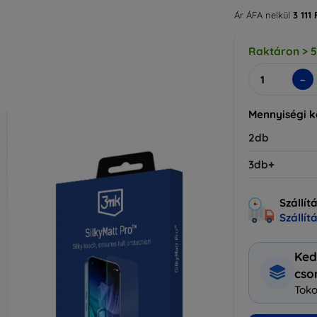
Ár ÁFA nelkül
3 111 
Raktáron > 
-
Mennyiségi 
2db
3db+
Szállít
Szállít
Ked
cs
Toko