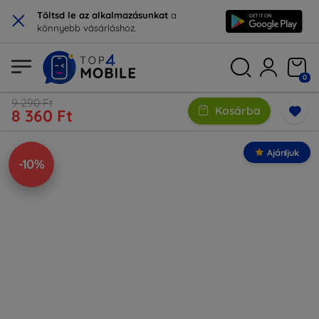
×
Töltsd le az alkalmazásunkat
a
könnyebb vásárláshoz.
0
9 290 Ft
Kosárba
8 360 Ft
Ajánljuk
-10%