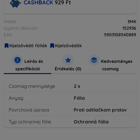
CASHBACK
929 Ft
Márka
3MK
Gyártói cikkszám
152936
EAN
5903108540889
Kijelzővédő fóliák
Kijelzővédők
Leírás és
Kedvezményes
specifikáció
Értékelés (0)
csomag
Csomag mennyisége
2
x
Anyag
Fólia
Povrchová úprava
Proti odtlačkom prstov
Typ ochrannej fólie
Ochranná fólia