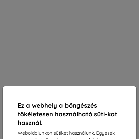
Ez a webhely a böngészés
tökéletesen használható süti-kat
használ.
Weboldalunkon sütiket használunk. Egyesek
3mk Paper Feeling védőfólia Lenovo Tab P12-hez