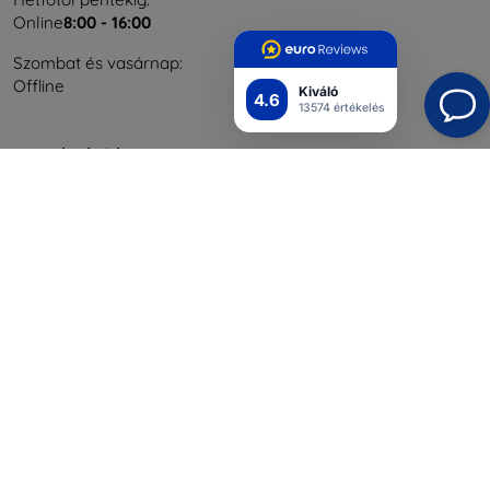
Online
8:00 - 16:00
Szombat és vasárnap:
Offline
Kiváló
4.6
13574 értékelés
Bevásárlás
Szállítás & Fizetés
Blog
Cashback
Áru visszaküldése
Reklamáció
Kapcsolat
Nagykereskedelmi