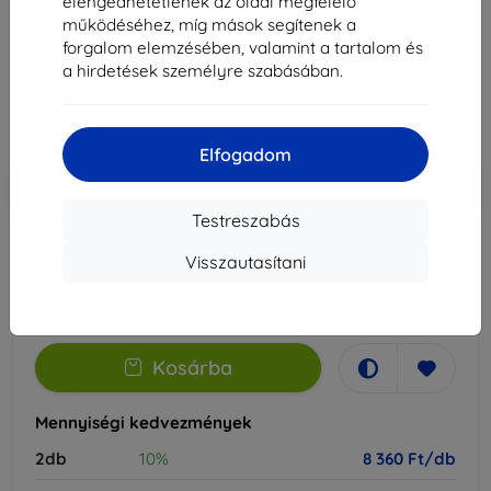
elengedhetetlenek az oldal megfelelő
Alkalmas:
Lenovo TAB P12 12.7
működéséhez, míg mások segítenek a
forgalom elemzésében, valamint a tartalom és
9 290 Ft
a hirdetések személyre szabásában.
8 360 Ft
Ár ÁFA nelkül
6 583 Ft
Elfogadom
-10%
Kedvezmény kuponnal
EXTRA10
Kosárba
Testreszabás
Visszautasítani
Külső raktáron > 5 db
-
+
Kosárba
Mennyiségi kedvezmények
2db
10%
8 360 Ft/db