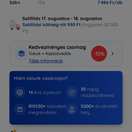
3db+
15%
7 896 Ft/db
Szállítás 17. augusztus - 18. augusztus
Szállítási költség-tól
990 Ft
(Ingyenes 30 000
Ft)
Kedvezményes csomag
-15%
Tokok + Kijelzővédők
Több információ
Miért nálunk vásároljon?
30
napig
14
éve a piacon
visszaküldheted
819530+
teljesített
5000+
áruátvételi
megrendelés
hely