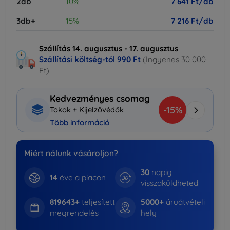
2db
10%
7 641 Ft/db
3db+
15%
7 216 Ft/db
Szállítás 14. augusztus - 17. augusztus
Szállítási költség-tól
990 Ft
(Ingyenes 30 000
Ft)
Kedvezményes csomag
-15%
Tokok + Kijelzővédők
Több információ
Miért nálunk vásároljon?
30
napig
14
éve a piacon
visszaküldheted
819643+
teljesített
5000+
áruátvételi
megrendelés
hely