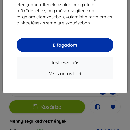
S9-hez
elengedhetetlenek az oldal megfelelő
működéséhez, míg mások segítenek a
Alkalmas:
Samsung Galaxy Tab S9
forgalom elemzésében, valamint a tartalom és
a hirdetések személyre szabásában.
8 490 Ft
7 641 Ft
Elfogadom
Ár ÁFA nelkül
6 016 Ft
-10%
Kedvezmény kuponnal
EXTRA10
Kosárba
Testreszabás
Visszautasítani
Raktáron > 5 darab
-
+
Kosárba
Mennyiségi kedvezmények