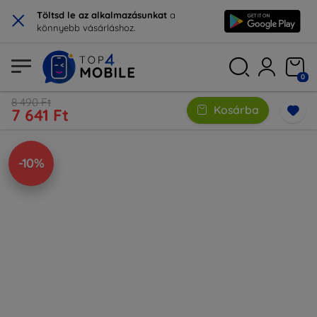
×
Töltsd le az alkalmazásunkat
a
könnyebb vásárláshoz.
0
8 490 Ft
Kosárba
7 641 Ft
-10%