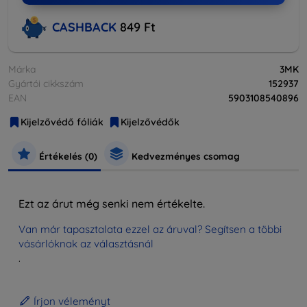
CASHBACK
849 Ft
Márka
3MK
Gyártói cikkszám
152937
EAN
5903108540896
Kijelzővédő fóliák
Kijelzővédők
Értékelés (0)
Kedvezményes csomag
Ezt az árut még senki nem értékelte.
Van már tapasztalata ezzel az áruval? Segítsen a többi
vásárlóknak az választásnál
.
Írjon véleményt