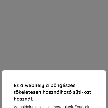
Ez a webhely a böngészés
tökéletesen használható süti-kat
használ.
3mk Paper Feeling védőfólia Samsung Galaxy Tab
Weboldalunkon sütiket használunk. Egyesek