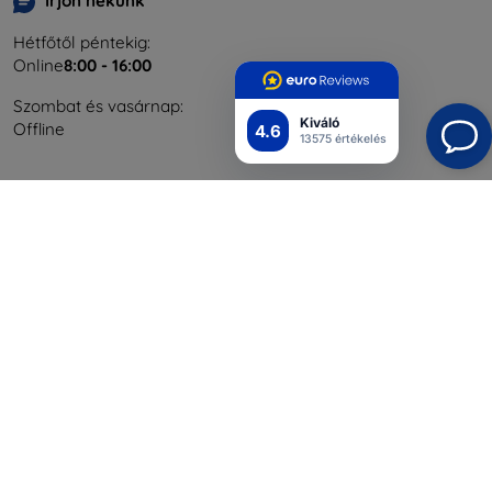
Írjon nekünk
Hétfőtől péntekig:
Online
8:00 - 16:00
Szombat és vasárnap:
Kiváló
Offline
4.6
13575 értékelés
Bevásárlás
Szállítás & Fizetés
Blog
Cashback
Áru visszaküldése
Reklamáció
Kapcsolat
Nagykereskedelmi