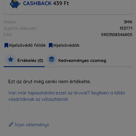
CASHBACK
439 Ft
Márka
3MK
Gyártói cikkszám
153771
EAN
5903108546805
Kijelzővédő fóliák
Kijelzővédők
Értékelés (0)
Kedvezményes csomag
Ezt az árut még senki nem értékelte.
Van már tapasztalata ezzel az áruval? Segítsen a többi
vásárlóknak az választásnál
.
Írjon véleményt