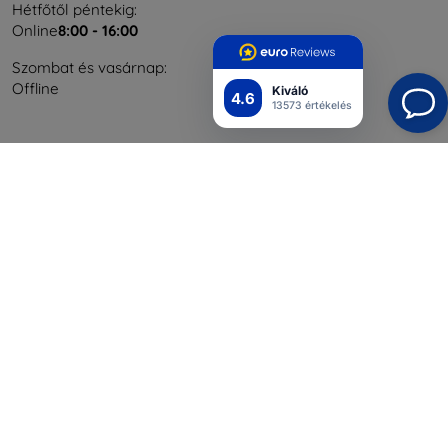
Hétfőtől péntekig:
Online
8:00 - 16:00
Szombat és vasárnap:
Offline
Kiváló
4.6
13573 értékelés
Bevásárlás
Szállítás & Fizetés
Blog
Cashback
Áru visszaküldése
Reklamáció
Kapcsolat
Nagykereskedelmi