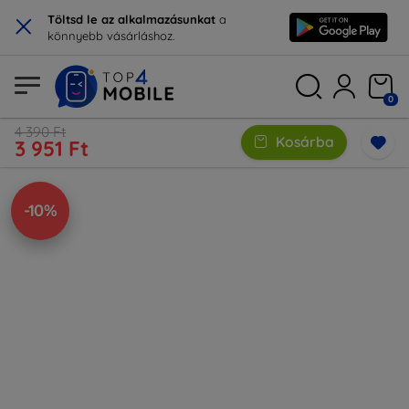
×
Töltsd le az alkalmazásunkat
a
könnyebb vásárláshoz.
0
4 390 Ft
Kosárba
3 951 Ft
-10%