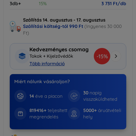
3db+
15%
3 731 Ft/db
Szállítás 14. augusztus - 17. augusztus
Szállítási költség-tól
990 Ft
(Ingyenes 30 000
Ft)
Kedvezményes csomag
-15%
Tokok + Kijelzővédők
Több információ
Miért nálunk vásároljon?
30
napig
14
éve a piacon
visszaküldheted
819416+
teljesített
5000+
áruátvételi
megrendelés
hely