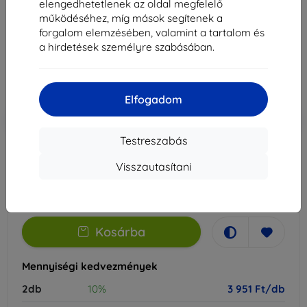
elengedhetetlenek az oldal megfelelő
Alkalmas:
Xiaomi 14 Pro
működéséhez, míg mások segítenek a
forgalom elemzésében, valamint a tartalom és
4 390 Ft
a hirdetések személyre szabásában.
3 951 Ft
Ár ÁFA nelkül
3 111 Ft
Elfogadom
-10%
Kedvezmény kuponnal
EXTRA10
Kosárba
Testreszabás
Visszautasítani
Külső raktáron > 5 db
-
+
Kosárba
Mennyiségi kedvezmények
2db
10%
3 951 Ft/db