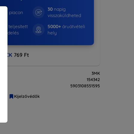
30
napig
e a piacon
visszaküldheted
16+
teljesített
5000+
áruátvételi
rendelés
hely
BACK
769 Ft
3MK
154342
5903108551595
liák
Kijelzővédők