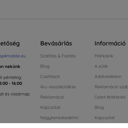
hetőség
Bevásárlás
Információ
op4mobile.eu
Szállítás & Fizetés
Márkáink
Blog
A sütik
jon nekünk
Cashback
Adatvédelem
l péntekig:
8:00 - 16:00
Áru visszaküldése
Reklamáció szab
t és vasárnap:
Reklamáció
Üzleti feltételek
Kapcsolat
Blog
Nagykereskedelmi
Kapcsolat
ÁFA nélküli vásá