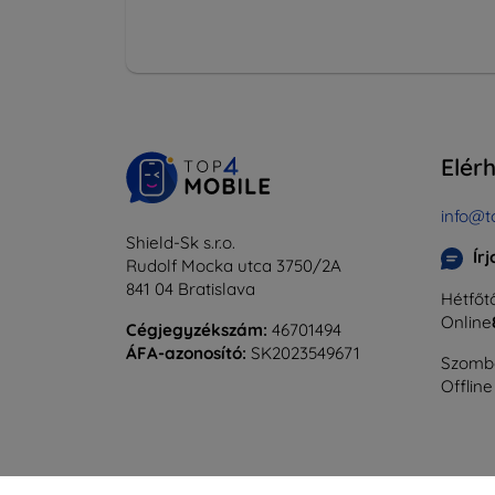
Elér
info@t
Shield-Sk s.r.o.
Ír
Rudolf Mocka utca 3750/2A
841 04 Bratislava
Hétfőtő
Online
Cégjegyzékszám:
46701494
ÁFA-azonosító:
SK2023549671
Szomba
Offline