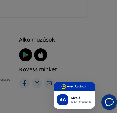
Alkalmazások
Kövess minket
ályzat
Kiváló
4.6
13574 értékelés
rlás