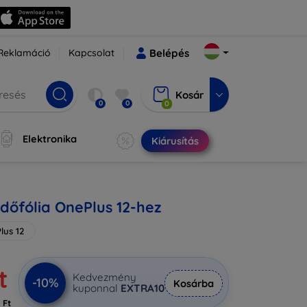
Reklamáció
Kapcsolat
Belépés
Kosár
0
0
0
Elektronika
Kiárusítás
dőfólia OnePlus 12-hez
lus 12
t
Kedvezmény
-10%
Kosárba
kuponnal
EXTRA10
 Ft