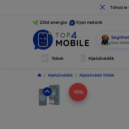
×
Töltsd l
Zöld energia
Írjon nekünk
Segíthe
Szia,
|
Tokok
Kijelzővédők
Kijelzővédők
Kijelzővédő fóliák
-10%