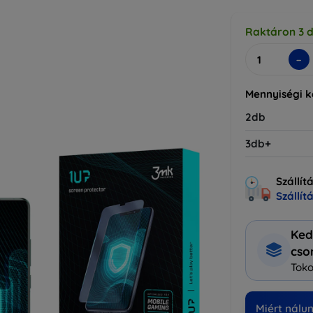
Raktáron 3 
-
Mennyiségi 
2db
3db+
Szállít
Szállít
Ked
cs
Toko
Miért nálu