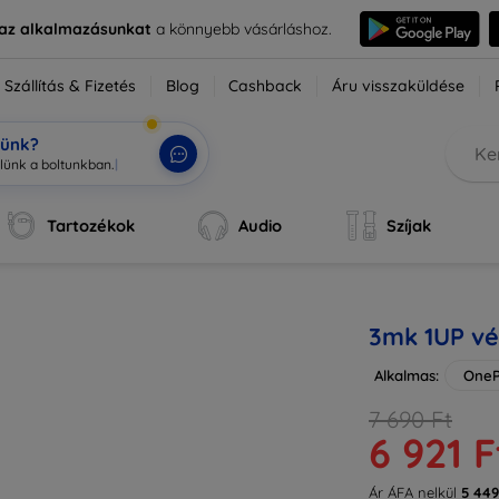
e az alkalmazásunkat
a könnyebb vásárláshoz.
Szállítás & Fizetés
Blog
Cashback
Áru visszaküldése
tünk?
Tartozékok
Audio
Szíjak
3mk 1UP vé
Alkalmas:
OneP
7 690 Ft
6 921 F
Ár ÁFA nelkül
5 449