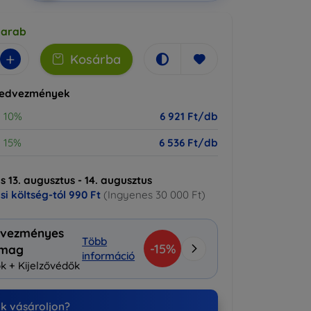
darab
+
Kosárba
kedvezmények
10%
6 921 Ft/db
15%
6 536 Ft/db
ás 13. augusztus - 14. augusztus
ási költség-tól
990 Ft
(Ingyenes 30 000 Ft)
vezményes
Több
-15%
omag
információ
k + Kijelzővédők
nk vásároljon?