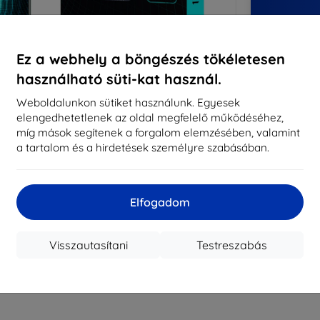
14
év
Ez a webhely a böngészés tökéletesen
8194
használható süti-kat használ.
meg
Weboldalunkon sütiket használunk. Egyesek
elengedhetetlenek az oldal megfelelő működéséhez,
CASH
míg mások segítenek a forgalom elemzésében, valamint
a tartalom és a hirdetések személyre szabásában.
Márka
Gyártói cikkszám
Elfogadom
EAN
Kijelzővédő fó
Visszautasítani
Testreszabás