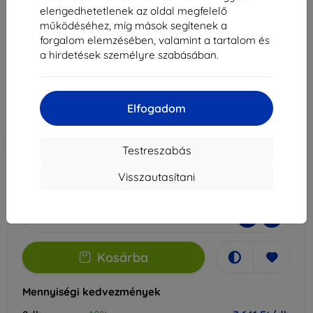
10,95 készülékhez
elengedhetetlenek az oldal megfelelő
működéséhez, míg mások segítenek a
Alkalmas:
Lenovo Tab M11 10.95
forgalom elemzésében, valamint a tartalom és
a hirdetések személyre szabásában.
8 490 Ft
7 641 Ft
Elfogadom
Ár ÁFA nelkül
6 016 Ft
-10%
Kedvezmény kuponnal
EXTRA10
Kosárba
Testreszabás
Visszautasítani
Raktáron > 5 darab
-
+
Kosárba
Mennyiségi kedvezmények