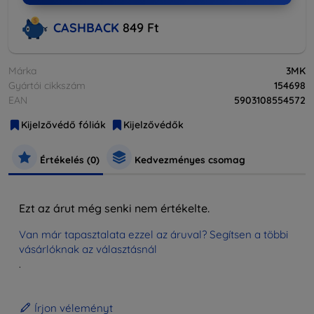
CASHBACK
849 Ft
Márka
3MK
Gyártói cikkszám
154698
EAN
5903108554572
Kijelzővédő fóliák
Kijelzővédők
Értékelés (0)
Kedvezményes csomag
Ezt az árut még senki nem értékelte.
Van már tapasztalata ezzel az áruval? Segítsen a többi
vásárlóknak az választásnál
.
Írjon véleményt