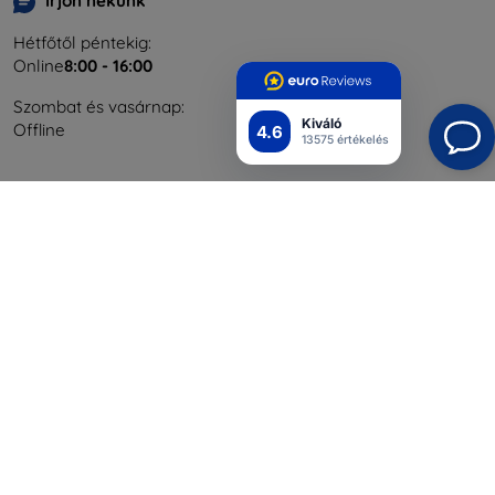
Írjon nekünk
Hétfőtől péntekig:
Online
8:00 - 16:00
Szombat és vasárnap:
Kiváló
Offline
4.6
13575 értékelés
Bevásárlás
Szállítás & Fizetés
Blog
Cashback
Áru visszaküldése
Reklamáció
Kapcsolat
Nagykereskedelmi