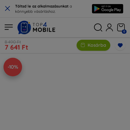
×
Töltsd le az alkalmazásunkat
a
könnyebb vásárláshoz.
0
8 490 Ft
Kosárba
7 641 Ft
-10%