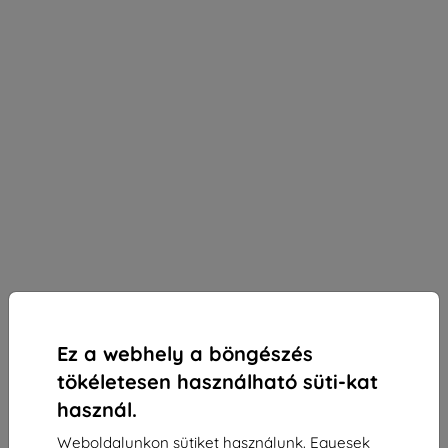
Ez a webhely a böngészés
tökéletesen használható süti-kat
használ.
3mk Paper Feeling védőfólia a Lenovo Tab M11
Weboldalunkon sütiket használunk. Egyesek