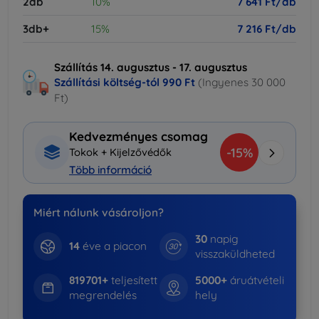
2db
10%
7 641 Ft/db
3db+
15%
7 216 Ft/db
Szállítás 14. augusztus - 17. augusztus
Szállítási költség-tól
990 Ft
(Ingyenes 30 000
Ft)
Kedvezményes csomag
-15%
Tokok + Kijelzővédők
Több információ
Miért nálunk vásároljon?
30
napig
14
éve a piacon
visszaküldheted
819701+
teljesített
5000+
áruátvételi
megrendelés
hely