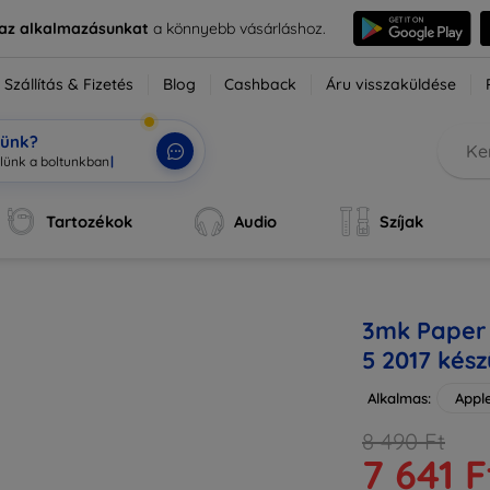
e az alkalmazásunkat
a könnyebb vásárláshoz.
Szállítás & Fizetés
Blog
Cashback
Áru visszaküldése
tünk?
Tartozékok
Audio
Szíjak
3mk Paper 
5 2017 kés
Alkalmas:
Apple
8 490 Ft
7 641 F