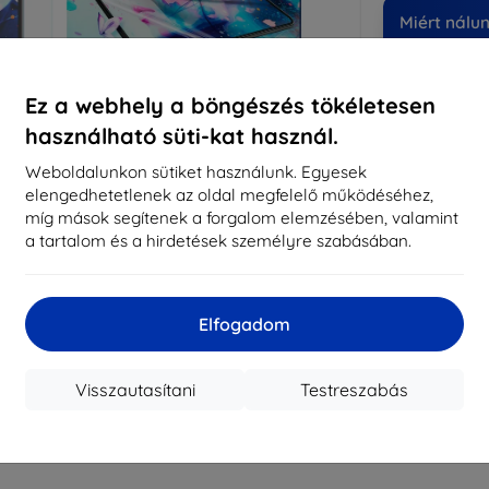
Miért nálu
14
év
Ez a webhely a böngészés tökéletesen
8197
használható süti-kat használ.
meg
Weboldalunkon sütiket használunk. Egyesek
elengedhetetlenek az oldal megfelelő működéséhez,
míg mások segítenek a forgalom elemzésében, valamint
CASH
a tartalom és a hirdetések személyre szabásában.
Márka
Gyártói cikkszám
Elfogadom
EAN
Kijelzővédő fó
Visszautasítani
Testreszabás