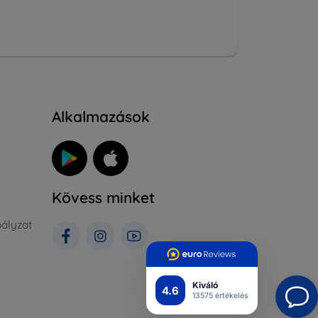
Alkalmazások
Kövess minket
ályzat
Kiváló
4.6
13575 értékelés