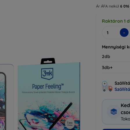
Ár ÁFA nelkül
6 016
Raktáron 1 
-
Mennyiségi 
2db
3db+
Szállít
Szállít
Ked
cs
Toko