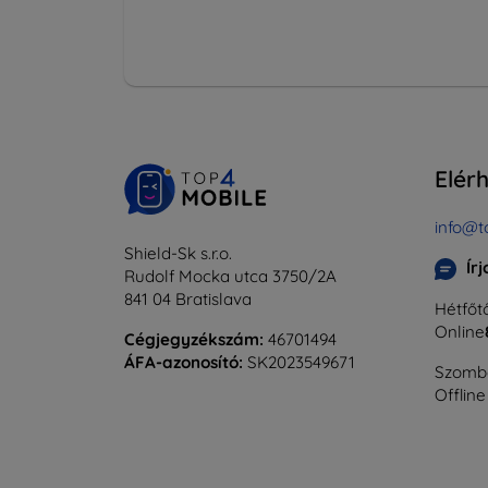
Elér
info@t
Shield-Sk s.r.o.
Ír
Rudolf Mocka utca 3750/2A
841 04 Bratislava
Hétfőtő
Online
Cégjegyzékszám:
46701494
ÁFA-azonosító:
SK2023549671
Szomba
Offline