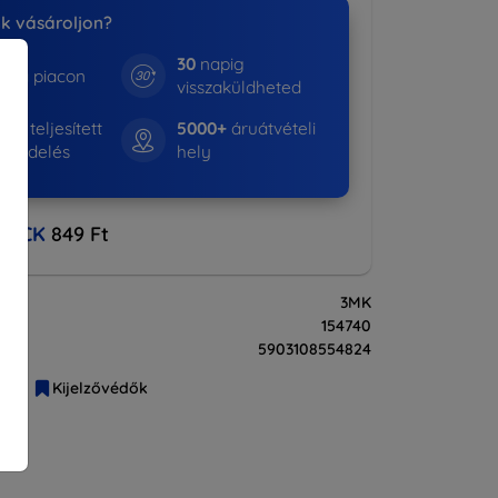
nk vásároljon?
30
napig
e a piacon
visszaküldheted
01+
teljesített
5000+
áruátvételi
rendelés
hely
BACK
849 Ft
3MK
154740
5903108554824
liák
Kijelzővédők