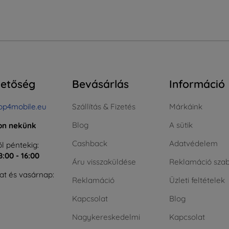
hetőség
Bevásárlás
Információ
op4mobile.eu
Szállítás & Fizetés
Márkáink
Blog
A sütik
jon nekünk
Cashback
Adatvédelem
l péntekig:
8:00 - 16:00
Áru visszaküldése
Reklamáció szab
t és vasárnap:
Reklamáció
Üzleti feltételek
Kapcsolat
Blog
Nagykereskedelmi
Kapcsolat