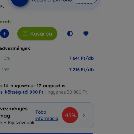
 Ft
darab
+
Kosárba
kedvezmények
10%
7 641 Ft/db
15%
7 216 Ft/db
ás 14. augusztus - 17. augusztus
ási költség-tól
990 Ft
(Ingyenes 30 000 Ft)
vezményes
Több
-15%
omag
információ
k + Kijelzővédők