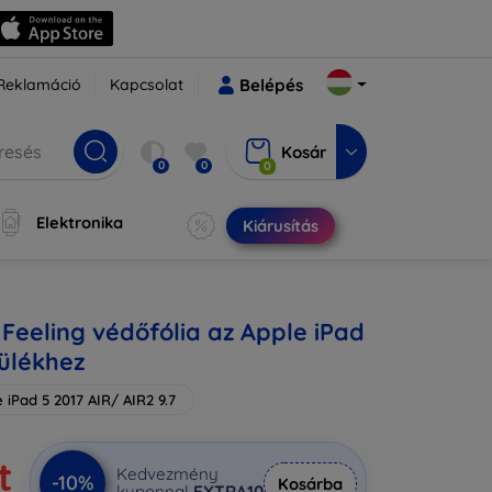
Reklamáció
Kapcsolat
Belépés
Kosár
0
0
0
Elektronika
Kiárusítás
Feeling védőfólia az Apple iPad
zülékhez
 iPad 5 2017 AIR/ AIR2 9.7
t
Kedvezmény
-10%
Kosárba
kuponnal
EXTRA10