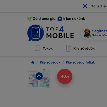
×
Töltsd l
Zöld energia
Írjon nekünk
Segíthe
Mob
|
Tokok
Kijelzővédők
Kijelzővédők
Kijelzővédő fóliák
-10%