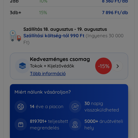
2db
10%
8 360 Ft/db
3db+
15%
7 896 Ft/db
Szállítás 18. augusztus - 19. augusztus
Szállítási költség-tól
990 Ft
(Ingyenes 30 000
Ft)
Kedvezményes csomag
-15%
Tokok + Kijelzővédők
Több információ
Miért nálunk vásároljon?
30
napig
14
éve a piacon
visszaküldheted
819701+
teljesített
5000+
áruátvételi
megrendelés
hely