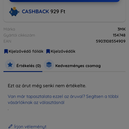
CASHBACK
929 Ft
Márka
3MK
Gyártói cikkszám
154748
EAN
5903108554909
Kijelzővédő fóliák
Kijelzővédők
Értékelés (0)
Kedvezményes csomag
Ezt az árut még senki nem értékelte.
Van már tapasztalata ezzel az áruval? Segítsen a többi
vásárlóknak az választásnál
.
Írjon véleményt