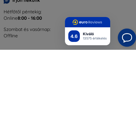
Írjon nekünk
Hétfőtől péntekig:
Online
8:00 - 16:00
Szombat és vasárnap:
Kiváló
Offline
4.6
13575 értékelés
Bevásárlás
Szállítás & Fizetés
Blog
Cashback
Áru visszaküldése
Reklamáció
Kapcsolat
Nagykereskedelmi