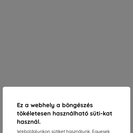
Ez a webhely a böngészés
tökéletesen használható süti-kat
használ.
3mk Paper Feeling védőfólia az Apple iPad Pro
Weboldalunkon sütiket használunk. Egyesek