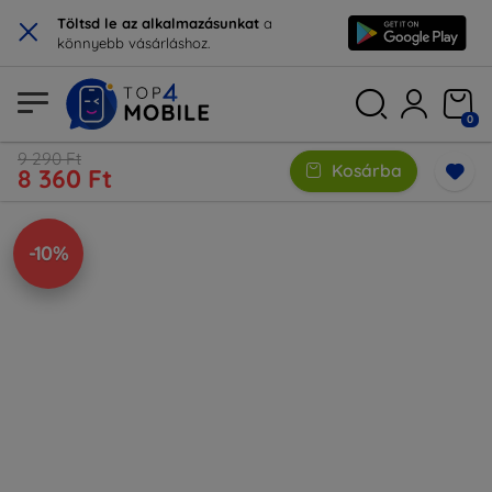
×
Töltsd le az alkalmazásunkat
a
könnyebb vásárláshoz.
0
9 290 Ft
Kosárba
8 360 Ft
-10%