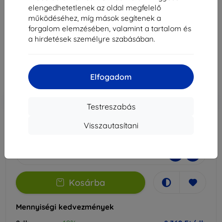
12.9" készülékhez
elengedhetetlenek az oldal megfelelő
működéséhez, míg mások segítenek a
Alkalmas:
Apple iPad Pro 12.9
forgalom elemzésében, valamint a tartalom és
a hirdetések személyre szabásában.
9 290 Ft
8 360 Ft
Elfogadom
Ár ÁFA nelkül
6 583 Ft
-10%
Kedvezmény kuponnal
EXTRA10
Kosárba
Testreszabás
Visszautasítani
Külső raktáron > 5 db
-
+
Kosárba
Mennyiségi kedvezmények