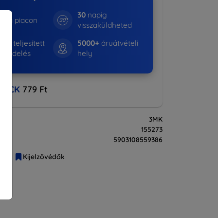
30
napig
e a piacon
visszaküldheted
01+
teljesített
5000+
áruátvételi
rendelés
hely
BACK
779 Ft
3MK
155273
5903108559386
liák
Kijelzővédők