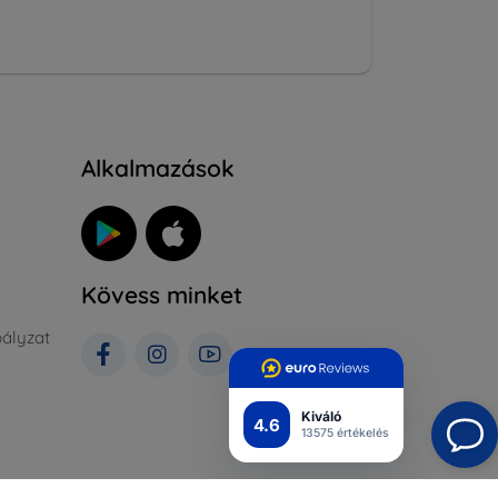
Alkalmazások
Kövess minket
ályzat
Kiváló
4.6
13575 értékelés
rlás