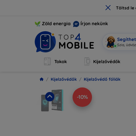
×
Töltsd l
Zöld energia
Írjon nekünk
Segíthe
M
|
Tokok
Kijelzővédők
Kijelzővédők
Kijelzővédő fóliák
-10%