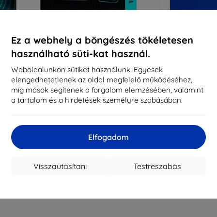
14
év
Ez a webhely a böngészés tökéletesen
8197
használható süti-kat használ.
meg
Weboldalunkon sütiket használunk. Egyesek
elengedhetetlenek az oldal megfelelő működéséhez,
CASH
míg mások segítenek a forgalom elemzésében, valamint
a tartalom és a hirdetések személyre szabásában.
Márka
Gyártói cikkszám
Elfogadom
EAN
Kijelzővédő fó
Visszautasítani
Testreszabás