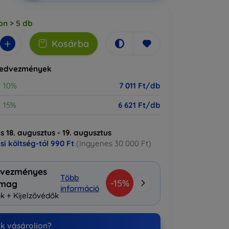
on > 5 db
+
Kosárba
kedvezmények
10%
7 011 Ft/db
15%
6 621 Ft/db
ás 18. augusztus - 19. augusztus
ási költség-tól
990 Ft
(Ingyenes 30 000 Ft)
vezményes
Több
-15%
omag
információ
k + Kijelzővédők
nk vásároljon?