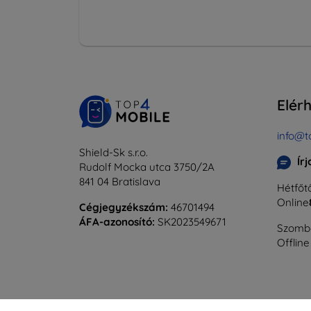
Elér
info@t
Shield-Sk s.r.o.
Ír
Rudolf Mocka utca 3750/2A
841 04 Bratislava
Hétfőtő
Online
Cégjegyzékszám:
46701494
ÁFA-azonosító:
SK2023549671
Szomba
Offline