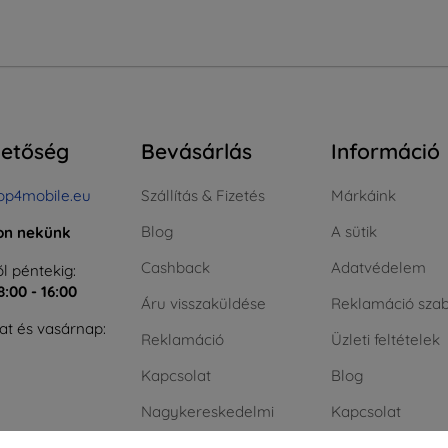
hetőség
Bevásárlás
Információ
op4mobile.eu
Szállítás & Fizetés
Márkáink
Blog
A sütik
jon nekünk
Cashback
Adatvédelem
l péntekig:
8:00 - 16:00
Áru visszaküldése
Reklamáció szab
t és vasárnap:
Reklamáció
Üzleti feltételek
Kapcsolat
Blog
Nagykereskedelmi
Kapcsolat
ÁFA nélküli vásá