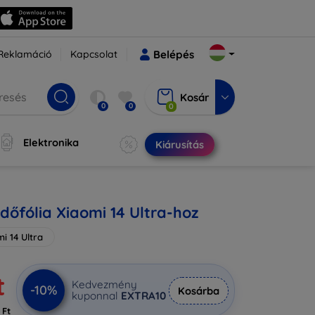
Reklamáció
Kapcsolat
Belépés
Kosár
0
0
0
Elektronika
Kiárusítás
dőfólia Xiaomi 14 Ultra-hoz
i 14 Ultra
t
Kedvezmény
-10%
Kosárba
kuponnal
EXTRA10
 Ft