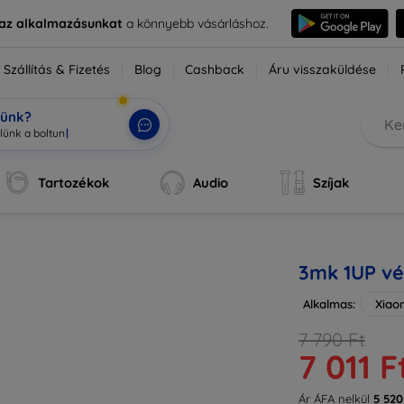
e az alkalmazásunkat
a könnyebb vásárláshoz.
Szállítás & Fizetés
Blog
Cashback
Áru visszaküldése
tünk?
Tartozékok
Audio
Szíjak
3mk 1UP vé
Alkalmas:
Xiaom
7 790 Ft
7 011 F
Ár ÁFA nelkül
5 520