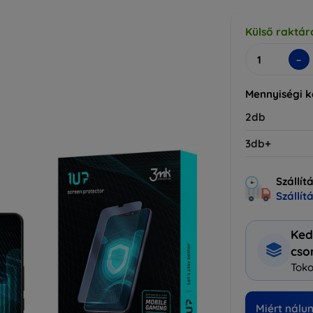
Külső raktár
-
Mennyiségi 
2db
3db+
Szállít
Szállít
Ked
cs
Toko
Miért nálu