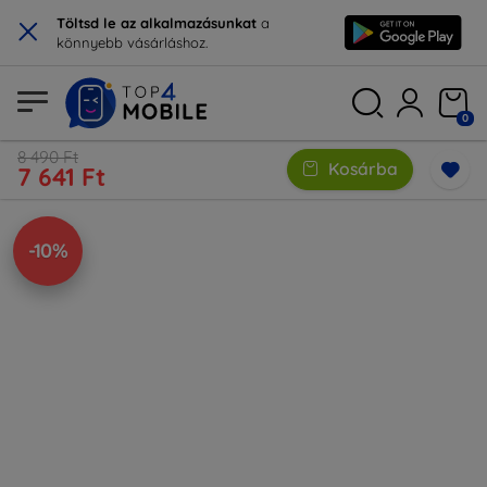
×
Töltsd le az alkalmazásunkat
a
könnyebb vásárláshoz.
0
8 490 Ft
Kosárba
7 641 Ft
-10%