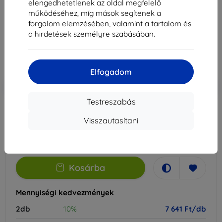
elengedhetetlenek az oldal megfelelő
Alkalmas:
Doogee T35
működéséhez, míg mások segítenek a
forgalom elemzésében, valamint a tartalom és
8 490 Ft
a hirdetések személyre szabásában.
7 641 Ft
Ár ÁFA nelkül
6 016 Ft
Elfogadom
-10%
Kedvezmény kuponnal
EXTRA10
Kosárba
Testreszabás
Visszautasítani
Külső raktáron > 5 db
-
+
Kosárba
Mennyiségi kedvezmények
2db
10%
7 641 Ft/db