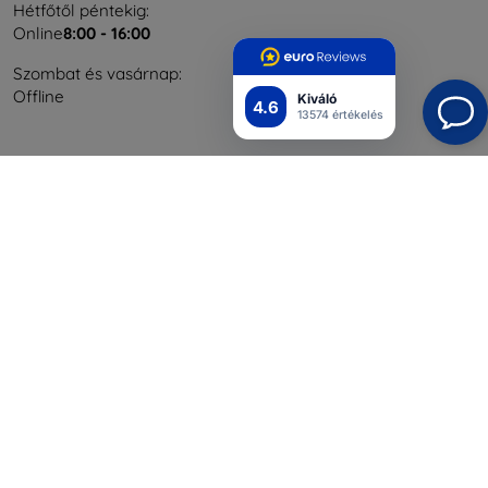
Hétfőtől péntekig:
Online
8:00 - 16:00
Szombat és vasárnap:
Offline
Kiváló
4.6
13574 értékelés
Bevásárlás
Szállítás & Fizetés
Blog
Cashback
Áru visszaküldése
Reklamáció
Kapcsolat
Nagykereskedelmi