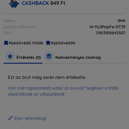
CASHBACK
849 Ft
Márka
3MK
Gyártói cikkszám
W-11u3PapFe-DT35
EAN
5903108642507
Kijelzővédő fóliák
Kijelzővédők
Értékelés (0)
Kedvezményes csomag
Ezt az árut még senki nem értékelte.
Van már tapasztalata ezzel az áruval? Segítsen a többi
vásárlóknak az választásnál
.
Írjon véleményt