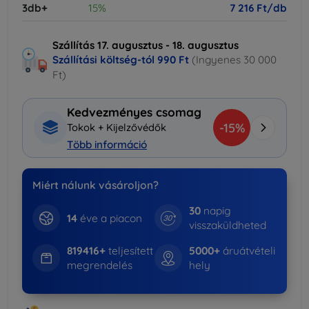
3db+
15%
7 216 Ft/db
Szállítás 17. augusztus - 18. augusztus
Szállítási költség-tól
990 Ft
(Ingyenes 30 000
Ft)
Kedvezményes csomag
-15%
Tokok + Kijelzővédők
Több információ
Miért nálunk vásároljon?
30
napig
14
éve a piacon
visszaküldheted
819416+
teljesített
5000+
áruátvételi
megrendelés
hely