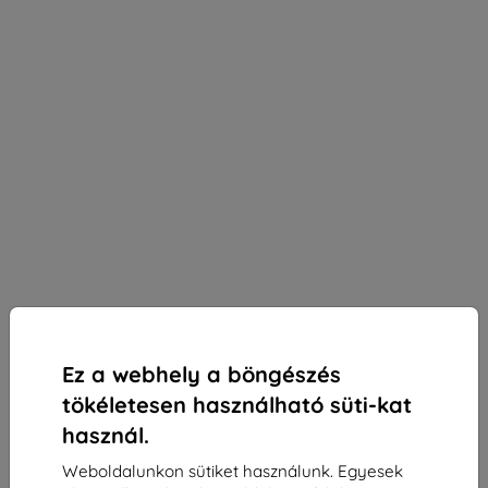
Ez a webhely a böngészés
tökéletesen használható süti-kat
használ.
Weboldalunkon sütiket használunk. Egyesek
3mk Paper Feeling védőfólia Doogee T35-hez