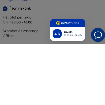
Írjon nekünk
Hétfőtől péntekig:
Online
8:00 - 16:00
Szombat és vasárnap:
Kiváló
4.6
Offline
13575 értékelés
Bevásárlás
Szállítás & Fizetés
Blog
Cashback
Áru visszaküldése
Reklamáció
Kapcsolat