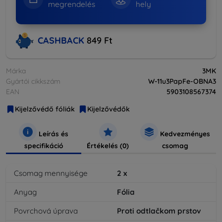
megrendelés
hely
CASHBACK
849 Ft
Márka
3MK
Gyártói cikkszám
W-11u3PapFe-OBNA3
EAN
5903108567374
Kijelzővédő fóliák
Kijelzővédők
Leírás és
Kedvezményes
specifikáció
Értékelés (0)
csomag
Csomag mennyisége
2
x
Anyag
Fólia
Povrchová úprava
Proti odtlačkom prstov