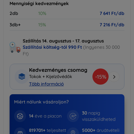
Mennyiségi kedvezmények
2db
10%
7 641 Ft/db
3db+
15%
7 216 Ft/db
Szállítás 14. augusztus - 17. augusztus
Szállítási költség-tól
990 Ft
(Ingyenes 30 000
Ft)
Kedvezményes csomag
-15%
Tokok + Kijelzővédők
Több információ
Miért nálunk vásároljon?
30
napig
14
éve a piacon
visszaküldheted
819701+
teljesített
5000+
áruátvételi