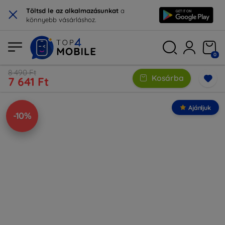
×
Töltsd le az alkalmazásunkat
a
könnyebb vásárláshoz.
0
8 490 Ft
Kosárba
7 641 Ft
Ajánljuk
-10%