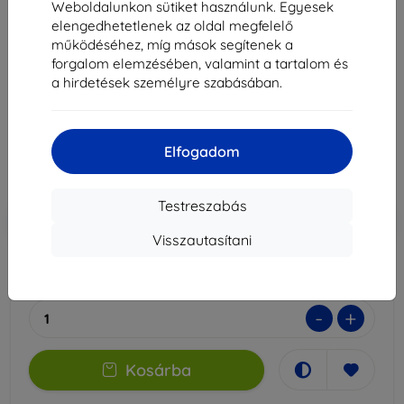
3mk Paper Feeling védőfólia Onyx Boox Note Air 3
Weboldalunkon sütiket használunk. Egyesek
/ Air 3C / Air 4C-hez
elengedhetetlenek az oldal megfelelő
működéséhez, míg mások segítenek a
Alkalmas:
Onyx Boox Note Air 3
Onyx Boox Note Air 3C
forgalom elemzésében, valamint a tartalom és
a hirdetések személyre szabásában.
Onyx Boox Note Air 4C
8 490 Ft
7 641 Ft
Elfogadom
Ár ÁFA nelkül
6 016 Ft
Testreszabás
-10%
Kedvezmény kuponnal
EXTRA10
Kosárba
Visszautasítani
Raktáron > 5 darab
-
+
Kosárba