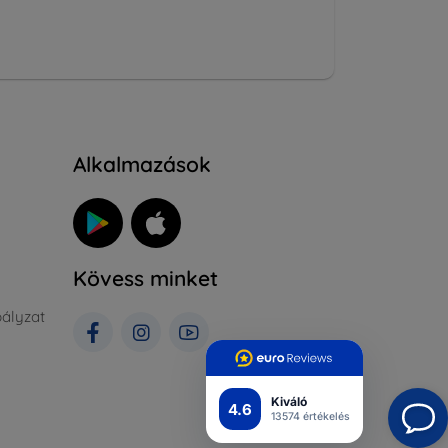
Alkalmazások
Kövess minket
ályzat
Kiváló
4.6
13574 értékelés