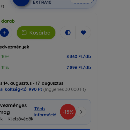
EXTRA10
 Ft
5 darab
+
Kosárba
kedvezmények
10%
8 360 Ft/db
15%
7 896 Ft/db
ás 14. augusztus - 17. augusztus
ási költség-tól
990 Ft
(Ingyenes 30 000 Ft)
vezményes
Több
-15%
omag
információ
k + Kijelzővédők