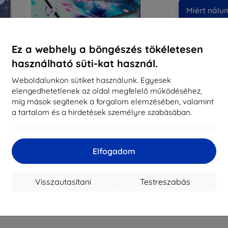
Miért nálu
14
év
Ez a webhely a böngészés tökéletesen
819
használható süti-kat használ.
meg
Weboldalunkon sütiket használunk. Egyesek
elengedhetetlenek az oldal megfelelő működéséhez,
míg mások segítenek a forgalom elemzésében, valamint
CASH
a tartalom és a hirdetések személyre szabásában.
Márka
Gyártói cikkszám
Elfogadom
EAN
Kijelzővédő fó
Visszautasítani
Testreszabás