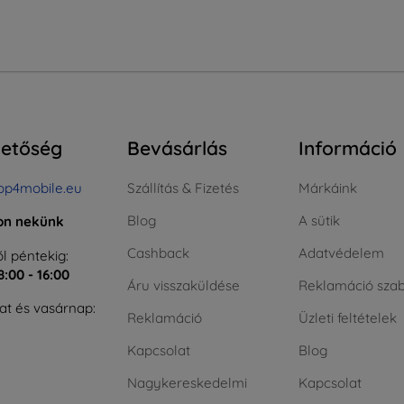
hetőség
Bevásárlás
Információ
op4mobile.eu
Szállítás & Fizetés
Márkáink
Blog
A sütik
jon nekünk
Cashback
Adatvédelem
l péntekig:
8:00 - 16:00
Áru visszaküldése
Reklamáció szab
t és vasárnap:
Reklamáció
Üzleti feltételek
Kapcsolat
Blog
Nagykereskedelmi
Kapcsolat