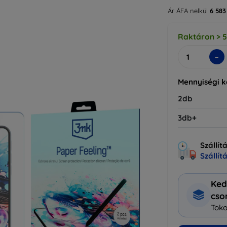
Ár ÁFA nelkül
6 583
Raktáron > 
-
Mennyiségi 
2db
3db+
Szállít
Szállít
Ked
cs
Toko