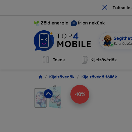
×
Töltsd l
Zöld energia
Írjon nekünk
Segíthe
M
|
Tokok
Kijelzővédők
Kijelzővédők
Kijelzővédő fóliák
-10%