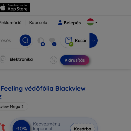
Reklamáció
Kapcsolat
Belépés
Kosár
0
0
0
Elektronika
Kiárusítás
Feeling védőfólia Blackview
z
kview Mega 2
Ft
Kedvezmény
-10%
kuponnal
Kosárba