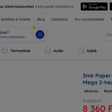
e az alkalmazásunkat
a könnyebb vásárláshoz.
Szállítás & Fizetés
Blog
Cashback
Áru visszaküldése
tünk?
Tartozékok
Audio
Szíjak
3mk Paper 
Mega 2-he
Alkalmas:
Blac
9 290 Ft
8 360 