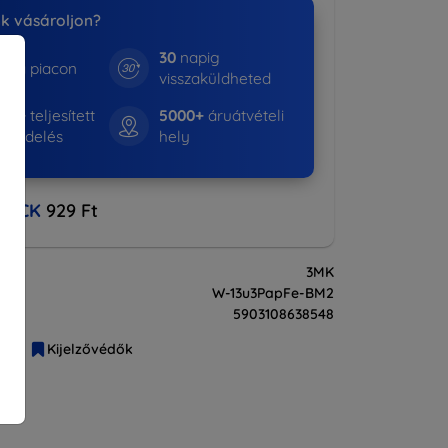
nk vásároljon?
30
napig
e a piacon
visszaküldheted
530+
teljesített
5000+
áruátvételi
rendelés
hely
BACK
929 Ft
3MK
W-13u3PapFe-BM2
5903108638548
liák
Kijelzővédők