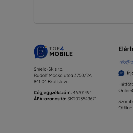
Elér
info@t
Shield-Sk s.r.o.
Ír
Rudolf Mocka utca 3750/2A
841 04 Bratislava
Hétfőtő
Online
Cégjegyzékszám:
46701494
ÁFA-azonosító:
SK2023549671
Szomba
Offline