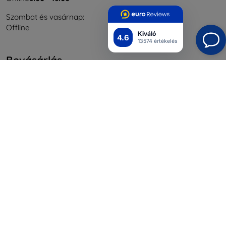
Szombat és vasárnap:
Offline
Kiváló
4.6
13574 értékelés
Bevásárlás
Szállítás & Fizetés
Blog
Cashback
Áru visszaküldése
Reklamáció
Kapcsolat
Nagykereskedelmi
Információ