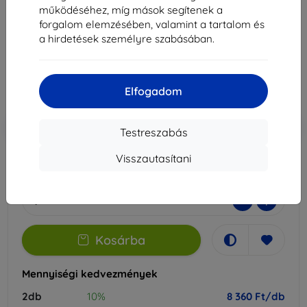
működéséhez, míg mások segítenek a
Alkalmas:
Lenovo Idea Tab 11''
forgalom elemzésében, valamint a tartalom és
a hirdetések személyre szabásában.
9 290 Ft
8 360 Ft
Elfogadom
Ár ÁFA nelkül
6 583 Ft
-10%
Kedvezmény kuponnal
EXTRA10
Kosárba
Testreszabás
Visszautasítani
Raktáron > 5 darab
-
+
Kosárba
Mennyiségi kedvezmények
2db
10%
8 360 Ft/db