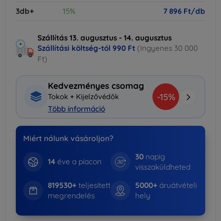
3db+
15%
7 896 Ft/db
Szállítás 13. augusztus - 14. augusztus
Szállítási költség-tól
990 Ft
(Ingyenes 30 000
Ft)
Kedvezményes csomag
-15%
Tokok + Kijelzővédők
Több információ
Miért nálunk vásároljon?
30
napig
14
éve a piacon
visszaküldheted
819530+
teljesített
5000+
áruátvételi
megrendelés
hely