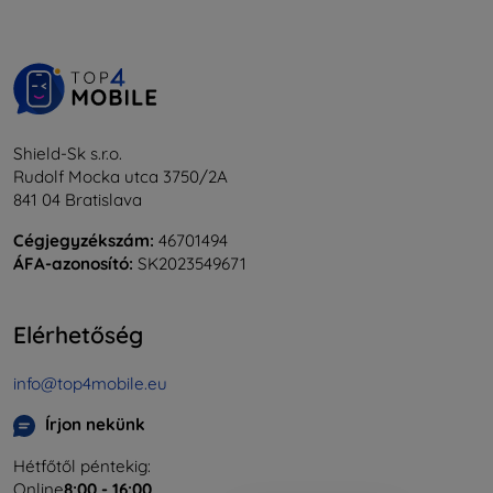
Shield-Sk s.r.o.
Rudolf Mocka utca 3750/2A
841 04 Bratislava
Cégjegyzékszám:
46701494
ÁFA-azonosító:
SK2023549671
Elérhetőség
info@top4mobile.eu
Írjon nekünk
Hétfőtől péntekig:
Online
8:00 - 16:00