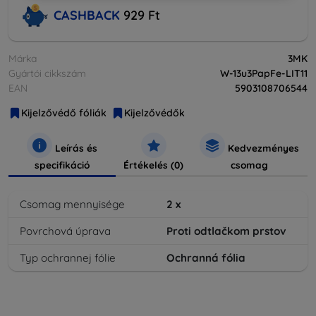
CASHBACK
929 Ft
Márka
3MK
Gyártói cikkszám
W-13u3PapFe-LIT11
EAN
5903108706544
Kijelzővédő fóliák
Kijelzővédők
Leírás és
Kedvezményes
specifikáció
Értékelés (0)
csomag
Csomag mennyisége
2
x
Povrchová úprava
Proti odtlačkom prstov
Typ ochrannej fólie
Ochranná fólia