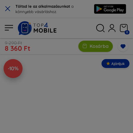
×
Töltsd le az alkalmazásunkat
a
könnyebb vásárláshoz.
0
9 290 Ft
Kosárba
8 360 Ft
Ajánljuk
-10%