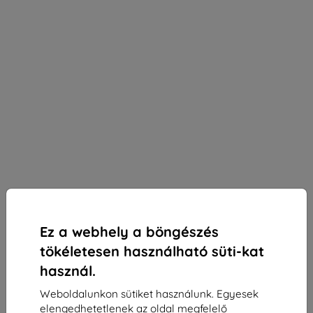
Ez a webhely a böngészés
tökéletesen használható süti-kat
használ.
Weboldalunkon sütiket használunk. Egyesek
3mk Paper Feeling védőfólia Lenovo Idea Tab 11"
elengedhetetlenek az oldal megfelelő
(TB336)-hez