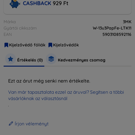
CASHBACK
929 Ft
Márka
3MK
Gyártói cikkszám
W-13u3PapFe-LTK11
EAN
5903108592116
Kijelzővédő fóliák
Kijelzővédők
Értékelés (0)
Kedvezményes csomag
Ezt az árut még senki nem értékelte.
Van már tapasztalata ezzel az áruval? Segítsen a többi
vásárlóknak az választásnál
.
Írjon véleményt