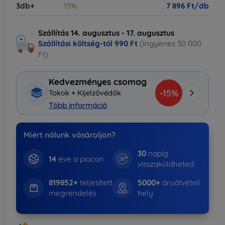
3db+
15%
7 896 Ft/db
Szállítás 14. augusztus - 17. augusztus
Szállítási költség-tól
990 Ft
(Ingyenes 30 000
Ft)
Kedvezményes csomag
-15%
Tokok + Kijelzővédők
Több információ
Miért nálunk vásároljon?
30
napig
14
éve a piacon
visszaküldheted
819852+
teljesített
5000+
áruátvételi
megrendelés
hely