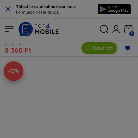
×
Töltsd le az alkalmazásunkat
a
könnyebb vásárláshoz.
0
9 290 Ft
Kosárba
8 360 Ft
-10%