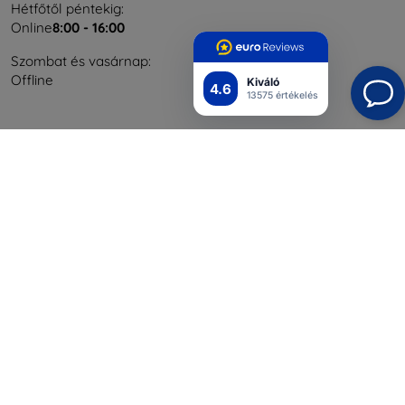
Hétfőtől péntekig:
Online
8:00 - 16:00
Szombat és vasárnap:
Offline
Kiváló
4.6
13575 értékelés
Bevásárlás
Szállítás & Fizetés
Blog
Cashback
Áru visszaküldése
Reklamáció
Kapcsolat
Nagykereskedelmi