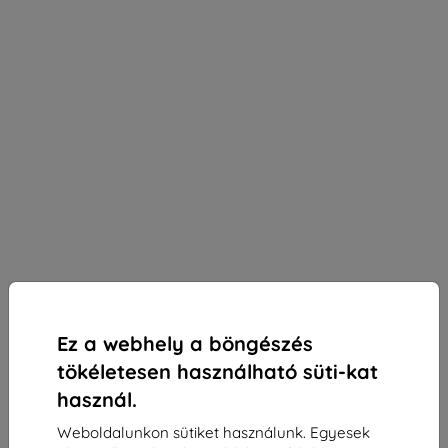
Ez a webhely a böngészés
tökéletesen használható süti-kat
használ.
Weboldalunkon sütiket használunk. Egyesek
3mk Paper Feeling védőfólia Lenovo Tab K11-hez