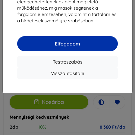
elengedhetetlenek az oldal megfelelő
Alkalmas:
Lenovo Tab K11
működéséhez, míg mások segítenek a
forgalom elemzésében, valamint a tartalom és
9 290 Ft
a hirdetések személyre szabásában.
8 360 Ft
Ár ÁFA nelkül
6 583 Ft
Elfogadom
-10%
Kedvezmény kuponnal
EXTRA10
Kosárba
Testreszabás
Visszautasítani
Raktáron > 5 darab
-
+
Kosárba
Mennyiségi kedvezmények
2db
10%
8 360 Ft/db