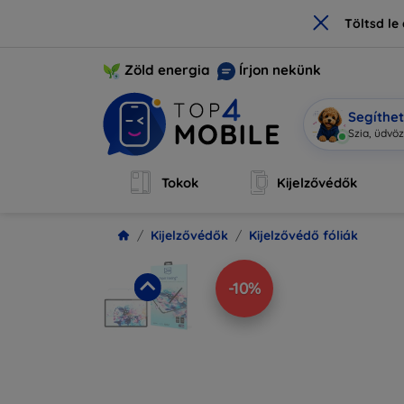
×
Töltsd l
Zöld energia
Írjon nekünk
Segíthe
Mo
|
Tokok
Kijelzővédők
Kijelzővédők
Kijelzővédő fóliák
-10%