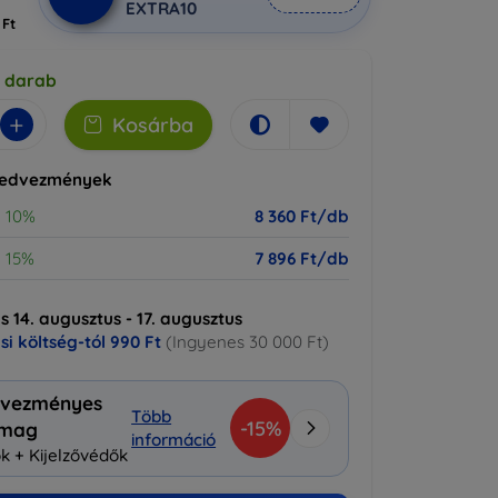
EXTRA10
 Ft
5 darab
+
Kosárba
kedvezmények
10%
8 360 Ft/db
15%
7 896 Ft/db
ás 14. augusztus - 17. augusztus
ási költség-tól
990 Ft
(Ingyenes 30 000 Ft)
vezményes
Több
-15%
omag
információ
k + Kijelzővédők