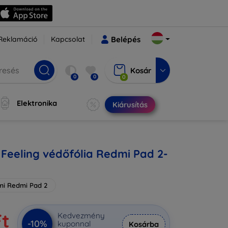
Reklamáció
Kapcsolat
Belépés
Kosár
0
0
0
Elektronika
Kiárusítás
Feeling védőfólia Redmi Pad 2-
mi Redmi Pad 2
Ft
Kedvezmény
-10%
kuponnal
Kosárba