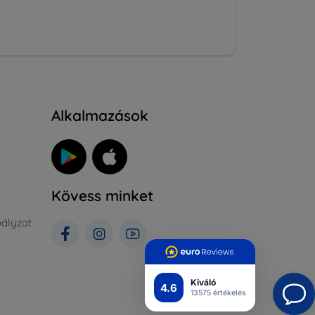
Alkalmazások
Kövess minket
ályzat
Kiváló
4.6
13575 értékelés