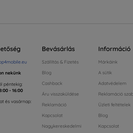
hetőség
Bevásárlás
Információ
op4mobile.eu
Szállítás & Fizetés
Márkáink
Blog
A sütik
jon nekünk
Cashback
Adatvédelem
l péntekig:
8:00 - 16:00
Áru visszaküldése
Reklamáció szab
t és vasárnap:
Reklamáció
Üzleti feltételek
Kapcsolat
Blog
Nagykereskedelmi
Kapcsolat