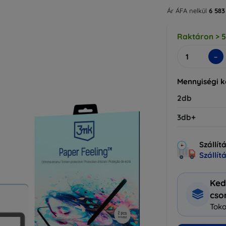
Ár ÁFA nelkül
6 583
Raktáron > 
-
Mennyiségi 
2db
3db+
Szállít
Szállít
Ked
cs
Toko