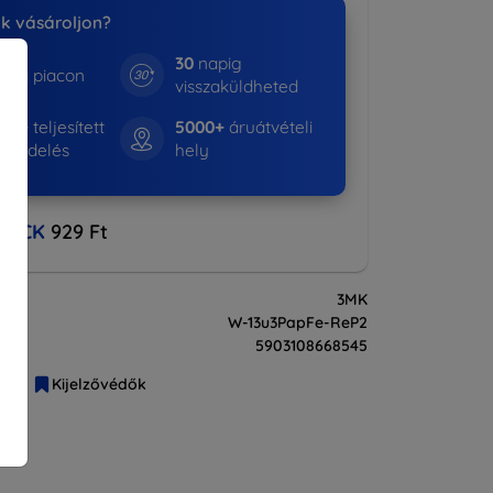
nk vásároljon?
30
napig
e a piacon
visszaküldheted
643+
teljesített
5000+
áruátvételi
rendelés
hely
BACK
929 Ft
3MK
W-13u3PapFe-ReP2
5903108668545
liák
Kijelzővédők