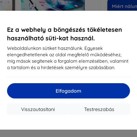
Miért nálu
14
év
Ez a webhely a böngészés tökéletesen
819
használható süti-kat használ.
meg
Weboldalunkon sütiket használunk. Egyesek
elengedhetetlenek az oldal megfelelő működéséhez,
míg mások segítenek a forgalom elemzésében, valamint
CASH
a tartalom és a hirdetések személyre szabásában.
Márka
Gyártói cikkszám
Elfogadom
EAN
Kijelzővédő fó
Visszautasítani
Testreszabás