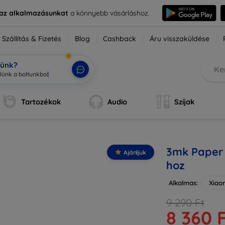
e az alkalmazásunkat
a könnyebb vásárláshoz.
Szállítás & Fizetés
Blog
Cashback
Áru visszaküldése
tünk?
Tartozékok
Audio
Szíjak
3mk Paper 
Ajánljuk
hoz
Alkalmas:
Xiao
9 290 Ft
8 360 