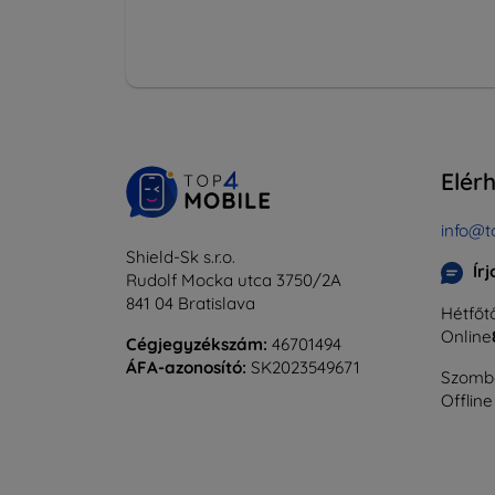
Elér
info@t
Shield-Sk s.r.o.
Ír
Rudolf Mocka utca 3750/2A
841 04 Bratislava
Hétfőtő
Online
Cégjegyzékszám:
46701494
ÁFA-azonosító:
SK2023549671
Szomba
Offline