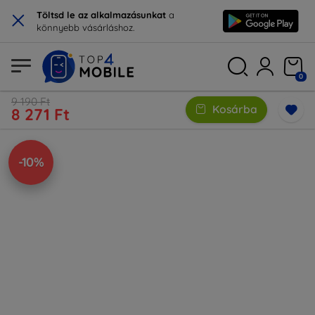
×
Töltsd le az alkalmazásunkat
a
könnyebb vásárláshoz.
0
9 190 Ft
Kosárba
8 271 Ft
-10%