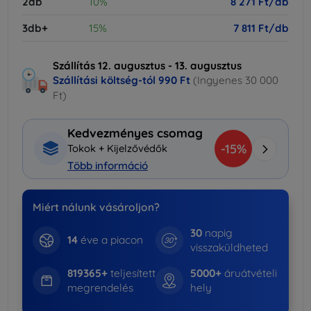
2db
10%
8 271 Ft/db
3db+
15%
7 811 Ft/db
Szállítás 12. augusztus - 13. augusztus
Szállítási költség-tól
990 Ft
(Ingyenes 30 000
Ft)
Kedvezményes csomag
-15%
Tokok + Kijelzővédők
Több információ
Miért nálunk vásároljon?
30
napig
14
éve a piacon
visszaküldheted
819365+
teljesített
5000+
áruátvételi
megrendelés
hely