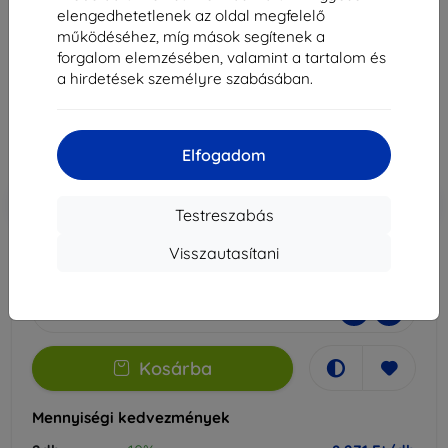
S6 Lite 2024-hez
elengedhetetlenek az oldal megfelelő
működéséhez, míg mások segítenek a
Alkalmas:
Samsung Galaxy Tab S6 Lite 10.4
forgalom elemzésében, valamint a tartalom és
a hirdetések személyre szabásában.
9 190 Ft
8 271 Ft
Elfogadom
Ár ÁFA nelkül
6 512 Ft
-10%
Kedvezmény kuponnal
EXTRA10
Kosárba
Testreszabás
Visszautasítani
Raktáron > 5 darab
-
+
Kosárba
Mennyiségi kedvezmények