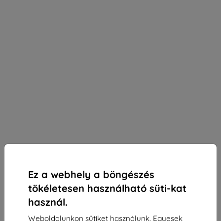
Ez a webhely a böngészés
tökéletesen használható süti-kat
használ.
3mk Paper Feeling védőfólia Samsung Galaxy Tab
Weboldalunkon sütiket használunk. Egyesek