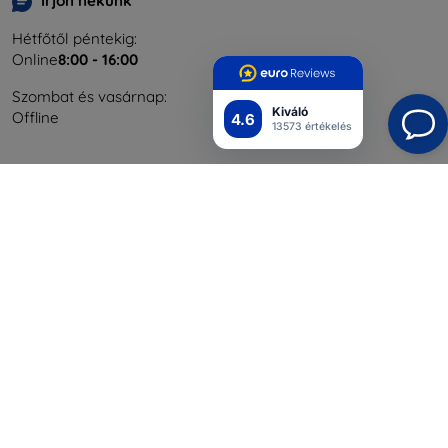
Írjon nekünk
Hétfőtől péntekig:
Online
8:00 - 16:00
Szombat és vasárnap:
Kiváló
Offline
4.6
13573 értékelés
Bevásárlás
Szállítás & Fizetés
Blog
Cashback
Áru visszaküldése
Reklamáció
Kapcsolat
Nagykereskedelmi