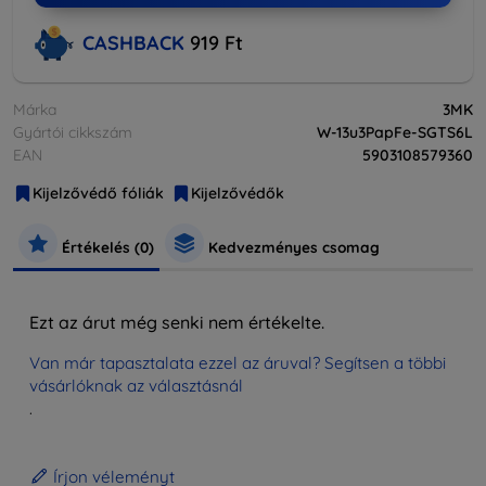
CASHBACK
919 Ft
Márka
3MK
Gyártói cikkszám
W-13u3PapFe-SGTS6L
EAN
5903108579360
Kijelzővédő fóliák
Kijelzővédők
Értékelés (0)
Kedvezményes csomag
Ezt az árut még senki nem értékelte.
Van már tapasztalata ezzel az áruval? Segítsen a többi
vásárlóknak az választásnál
.
Írjon véleményt