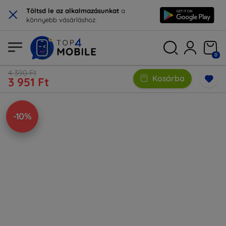
×
Töltsd le az alkalmazásunkat
a
könnyebb vásárláshoz.
0
4 390 Ft
Kosárba
3 951 Ft
-10%