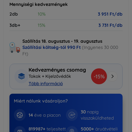
Mennyiségi kedvezmények
2db
10%
3 951 Ft/db
3db+
15%
3 731 Ft/db
Szállítás 18. augusztus - 19. augusztus
Szállítási költség-tól
990 Ft
(Ingyenes 30 000
Ft)
Kedvezményes csomag
-15%
Tokok + Kijelzővédők
Több információ
Miért nálunk vásároljon?
30
napig
14
éve a piacon
visszaküldheted
819987+
teljesített
5000+
áruátvételi