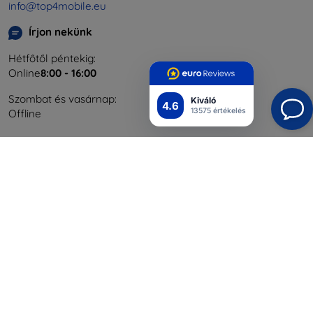
info@top4mobile.eu
Írjon nekünk
Hétfőtől péntekig:
Online
8:00 - 16:00
Szombat és vasárnap:
Kiváló
4.6
13575 értékelés
Offline
Bevásárlás
Szállítás & Fizetés
Blog
Cashback
Áru visszaküldése
Reklamáció