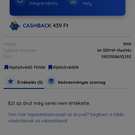
megrendelés
hely
CASHBACK
439 Ft
Márka
3MK
Gyártói cikkszám
W-3SPrtP-Red14c
EAN
5903108610292
Kijelzővédő fóliák
Kijelzővédők
Értékelés (0)
Kedvezményes csomag
Ezt az árut még senki nem értékelte.
Van már tapasztalata ezzel az áruval? Segítsen a többi
vásárlóknak az választásnál
.