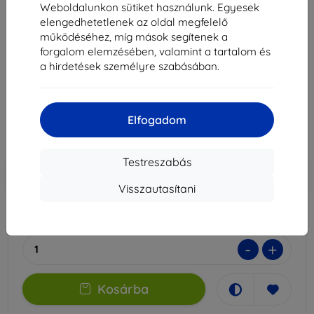
3mk SilverProtection+ védőfólia Redmi 14C /
Weboldalunkon sütiket használunk. Egyesek
POCO C75 / Redmi A4 5G-hez
elengedhetetlenek az oldal megfelelő
működéséhez, míg mások segítenek a
Alkalmas:
Xiaomi Redmi 14C
Xiaomi Poco C75
forgalom elemzésében, valamint a tartalom és
a hirdetések személyre szabásában.
Xiaomi Redmi A4
4 390 Ft
3 951 Ft
Elfogadom
Ár ÁFA nelkül
3 111 Ft
Testreszabás
-10%
Kedvezmény kuponnal
EXTRA10
Kosárba
Visszautasítani
Külső raktáron > 5 db
-
+
Kosárba