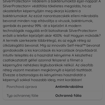
SilverProtection+ Védelem a baktériumoktól éjjel-nappal! A
SilverProtection+ védőfólia tökéletes megoldás, ha az
okostelefon képernyőjén meg akarja küzdeni a
baktériumokat. Az ezüst nanorészecskék elleni mikrobiális
bevonat minden nap eltávolítja a vírusok, baktériumok,
gombák és penész 99% -át a kijelzőn! A modern
technológiák nagyobb erőt biztosítanak SilverProtection+
erősíti a telefon kijelzőjét akár 400% -kal! Hogyan működik?
A termék szerkezete többrétegű, és az egyik réteg az
ütközésgátló bevonat. Míg az innovatív Self-Heal™ bevonat
gondoskodik a kis karcolások és karcolások önjavításáról.
Intuitív telepítés és a használat kényelme A készlethez
csatlakoztatott géllel azonnal felszerel a filmet a
képernyőre nehézkes légbuborékok nélkül. Az oleofób
réteg viszont mesésen megkönnyíti a kijelző tisztítását.
Élvezze a biztonságos és kényelmes használatát a
képernyő sokkal hosszabb ideig, mint korábban!
Povrchová úprava
Antimikrobiálna
Typ ochrannej fólie
Ochranná fólia