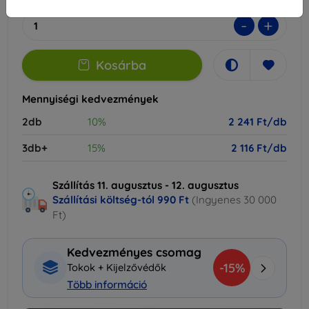
-
+
Kosárba
Mennyiségi kedvezmények
2db
10%
2 241 Ft/db
3db+
15%
2 116 Ft/db
Szállítás 11. augusztus - 12. augusztus
Szállítási költség-tól
990 Ft
(Ingyenes 30 000
Ft)
Kedvezményes csomag
-15%
Tokok + Kijelzővédők
Több információ