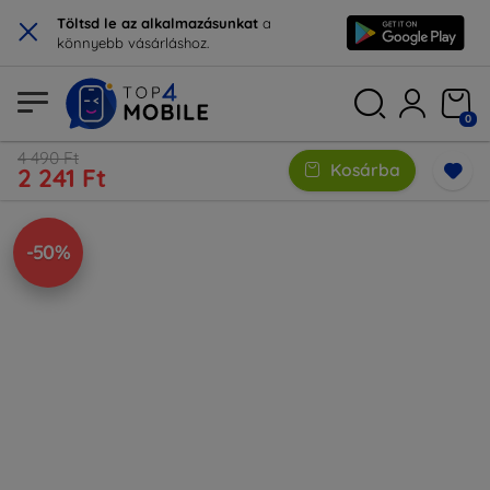
×
Töltsd le az alkalmazásunkat
a
könnyebb vásárláshoz.
0
4 490 Ft
Kosárba
2 241 Ft
-50%