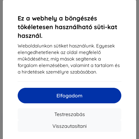
Ez a webhely a böngészés
tökéletesen használható süti-kat
használ.
3MK Silver Protect+ Samsung Galaxy Z Fold 2 5G
nedvesen felhelyezhető antimikrobiális fólia
Weboldalunkon sütiket használunk. Egyesek
(5903108324601)
elengedhetetlenek az oldal megfelelő
működéséhez, míg mások segítenek a
Alkalmas:
Samsung Galaxy Z Fold 2
forgalom elemzésében, valamint a tartalom és
Leírás és specifikáció
a hirdetések személyre szabásában.
4 490 Ft
2 241 Ft
Elfogadom
Ár ÁFA nelkül
1 764 Ft
Testreszabás
-10%
Kedvezmény kuponnal
EXTRA10
Kosárba
Visszautasítani
Utolsó darab raktáron