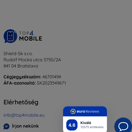
Shield-Sk s.r.o.
Rudolf Mocka utca 3750/2A
841 04 Bratislava
Cégjegyzékszám:
46701494
ÁFA-azonosító:
SK2023549671
Elérhetőség
info@top4mobile.eu
Kiváló
4.6
Írjon nekünk
13575 értékelés