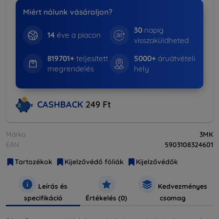
Miért nálunk vásároljon?
30
napig
14
éve a piacon
visszaküldheted
819701+
teljesített
5000+
áruátvételi
megrendelés
hely
CASHBACK
249 Ft
Márka
3MK
EAN
5903108324601
Tartozékok
Kijelzővédő fóliák
Kijelzővédők
Leírás és
Kedvezményes
specifikáció
Értékelés (0)
csomag