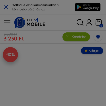
×
Töltsd le az alkalmazásunkat
a
könnyebb vásárláshoz.
0
3 590 Ft
Kosárba
3 230 Ft
Ajánljuk
-10%