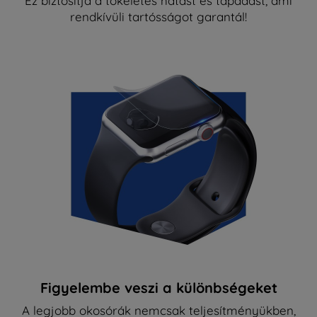
Ez biztosítja a tökéletes hatást és tapadást, ami
rendkívüli tartósságot garantál!
Figyelembe veszi a különbségeket
A legjobb okosórák nemcsak teljesítményükben,