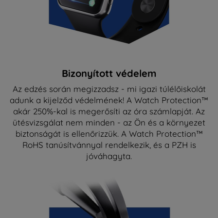
Bizonyított védelem
Az edzés során megizzadsz - mi igazi túlélőiskolát
adunk a kijelződ védelmének! A Watch Protection™
akár 250%-kal is megerősíti az óra számlapját. Az
ütésvizsgálat nem minden - az Ön és a környezet
biztonságát is ellenőrizzük. A Watch Protection™
RoHS tanúsítvánnyal rendelkezik, és a PZH is
jóváhagyta.