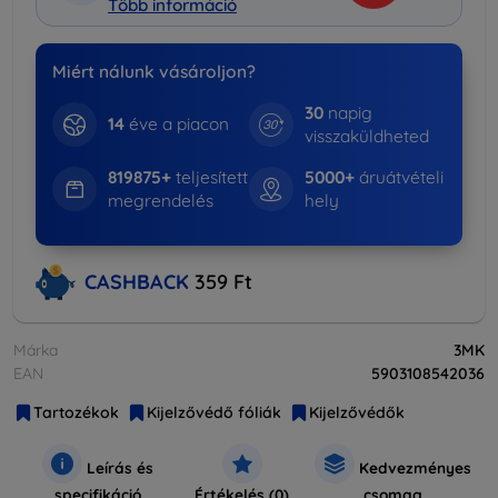
Több információ
Miért nálunk vásároljon?
30
napig
14
éve a piacon
visszaküldheted
819875+
teljesített
5000+
áruátvételi
megrendelés
hely
CASHBACK
359 Ft
Márka
3MK
EAN
5903108542036
Tartozékok
Kijelzővédő fóliák
Kijelzővédők
Leírás és
Kedvezményes
specifikáció
Értékelés (0)
csomag