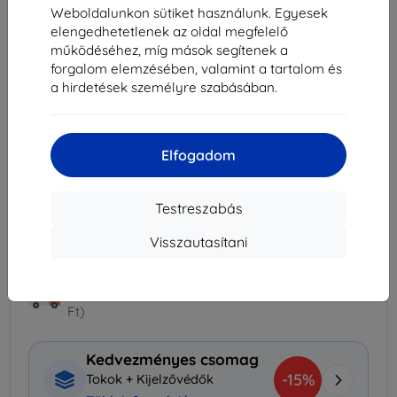
Weboldalunkon sütiket használunk. Egyesek
elengedhetetlenek az oldal megfelelő
Raktáron > 5 darab
működéséhez, míg mások segítenek a
-
+
forgalom elemzésében, valamint a tartalom és
a hirdetések személyre szabásában.
Kosárba
Elfogadom
Mennyiségi kedvezmények
2db
10%
3 230 Ft/db
Testreszabás
3db+
15%
3 051 Ft/db
Visszautasítani
Szállítás 14. augusztus - 17. augusztus
Szállítási költség-tól
990 Ft
(Ingyenes 30 000
Ft)
Kedvezményes csomag
-15%
Tokok + Kijelzővédők