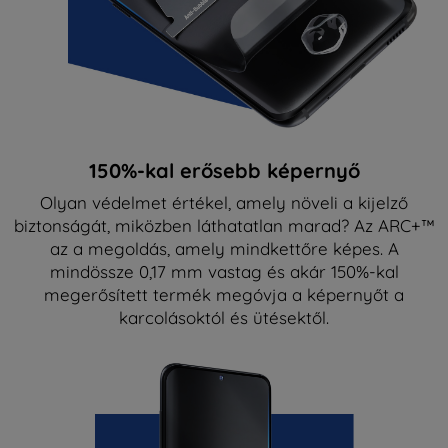
150%-kal erősebb képernyő
Olyan védelmet értékel, amely növeli a kijelző
biztonságát, miközben láthatatlan marad? Az ARC+™
az a megoldás, amely mindkettőre képes. A
mindössze 0,17 mm vastag és akár 150%-kal
megerősített termék megóvja a képernyőt a
karcolásoktól és ütésektől.