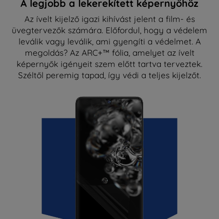
A legjobb a lekerekített képernyőhöz
Az ívelt kijelző igazi kihívást jelent a film- és
üvegtervezők számára. Előfordul, hogy a védelem
leválik vagy leválik, ami gyengíti a védelmet. A
megoldás? Az ARC+™ fólia, amelyet az ívelt
képernyők igényeit szem előtt tartva terveztek.
Széltől peremig tapad, így védi a teljes kijelzőt.