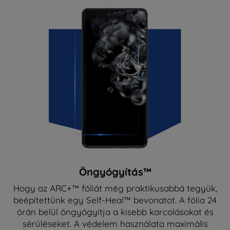
Öngyógyítás™
Hogy az ARC+™ fóliát még praktikusabbá tegyük,
beépítettünk egy Self-Heal™ bevonatot. A fólia 24
órán belül öngyógyítja a kisebb karcolásokat és
sérüléseket. A védelem használata maximális