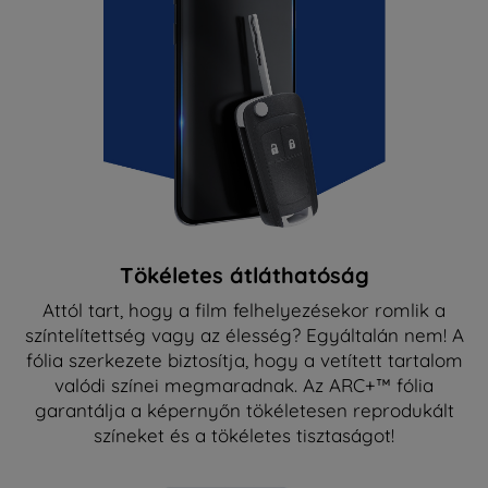
Tökéletes átláthatóság
Attól tart, hogy a film felhelyezésekor romlik a
színtelítettség vagy az élesség? Egyáltalán nem! A
fólia szerkezete biztosítja, hogy a vetített tartalom
valódi színei megmaradnak. Az ARC+™ fólia
garantálja a képernyőn tökéletesen reprodukált
színeket és a tökéletes tisztaságot!