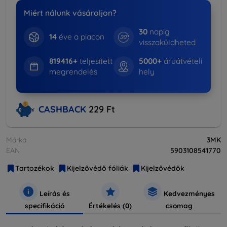
Miért nálunk vásároljon?
30
napig
14
éve a piacon
visszaküldheted
819416+
teljesített
5000+
áruátvételi
megrendelés
hely
CASHBACK
229 Ft
Márka
3MK
EAN
5903108541770
Tartozékok
Kijelzővédő fóliák
Kijelzővédők
Leírás és
Kedvezményes
specifikáció
Értékelés (0)
csomag