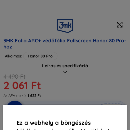
3MK Folia ARC+ védőfólia Fullscreen Honor 80 Pro-
hoz
Alkalmas:
Honor 80 Pro
Leírás és specifikáció
4 490 Ft
2 061 Ft
Ár ÁFA nelkül
1 622 Ft
-10%
Kedvezmény kuponnal
EXTRA10
Kosárba
Ez a webhely a böngészés
Utolsó darab raktáron