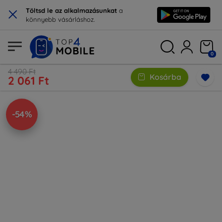
×
Töltsd le az alkalmazásunkat
a
könnyebb vásárláshoz.
0
4 490 Ft
Kosárba
2 061 Ft
-54%