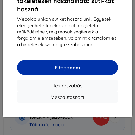
tökéletesen használható süti-kat
használ.
-
+
Weboldalunkon sütiket használunk. Egyesek
elengedhetetlenek az oldal megfelelő
Kosárba
működéséhez, míg mások segítenek a
forgalom elemzésében, valamint a tartalom és
Mennyiségi kedvezmények
a hirdetések személyre szabásában.
2db
10%
2 061 Ft/db
3db+
15%
1 946 Ft/db
Elfogadom
Szállítás 10. augusztus - 11. augusztus
Testreszabás
Szállítási költség-tól
990 Ft
(Ingyenes 30 000
Ft)
Visszautasítani
Kedvezményes csomag
-15%
Tokok + Kijelzővédők
Több információ