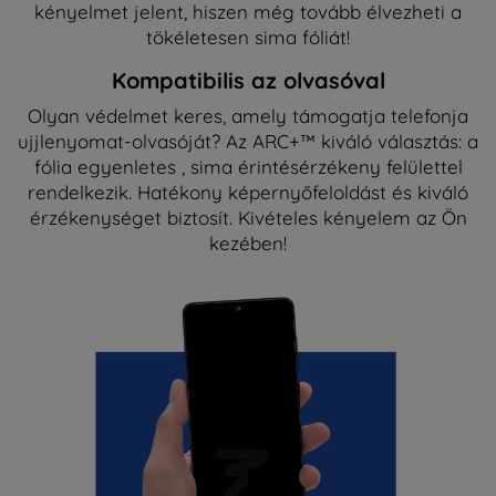
kényelmet jelent, hiszen még tovább élvezheti a
tökéletesen sima fóliát!
Kompatibilis az olvasóval
Olyan védelmet keres, amely támogatja telefonja
ujjlenyomat-olvasóját? Az ARC+™ kiváló választás: a
fólia egyenletes , sima érintésérzékeny felülettel
rendelkezik. Hatékony képernyőfeloldást és kiváló
érzékenységet biztosít. Kivételes kényelem az Ön
kezében!