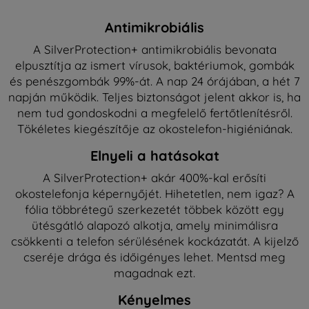
Antimikrobiális
A SilverProtection+ antimikrobiális bevonata
elpusztítja az ismert vírusok, baktériumok, gombák
és penészgombák 99%-át. A nap 24 órájában, a hét 7
napján működik. Teljes biztonságot jelent akkor is, ha
nem tud gondoskodni a megfelelő fertőtlenítésről.
Tökéletes kiegészítője az okostelefon-higiéniának.
Elnyeli a hatásokat
A SilverProtection+ akár 400%-kal erősíti
okostelefonja képernyőjét. Hihetetlen, nem igaz? A
fólia többrétegű szerkezetét többek között egy
ütésgátló alapozó alkotja, amely minimálisra
csökkenti a telefon sérülésének kockázatát. A kijelző
cseréje drága és időigényes lehet. Mentsd meg
magadnak ezt.
Kényelmes