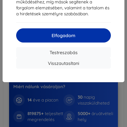
működéséhez, míg mások segítenek a
2db
10%
3 951 Ft/db
forgalom elemzésében, valamint a tartalom és
3db+
15%
3 731 Ft/db
a hirdetések személyre szabásában.
Szállítás 14. augusztus - 17. augusztus
Szállítási költség-tól
990 Ft
(Ingyenes 30 000
Elfogadom
Ft)
Testreszabás
Kedvezményes csomag
-15%
Tokok + Kijelzővédők
Visszautasítani
Több információ
Miért nálunk vásároljon?
30
napig
14
éve a piacon
visszaküldheted
819875+
teljesített
5000+
áruátvételi
megrendelés
hely