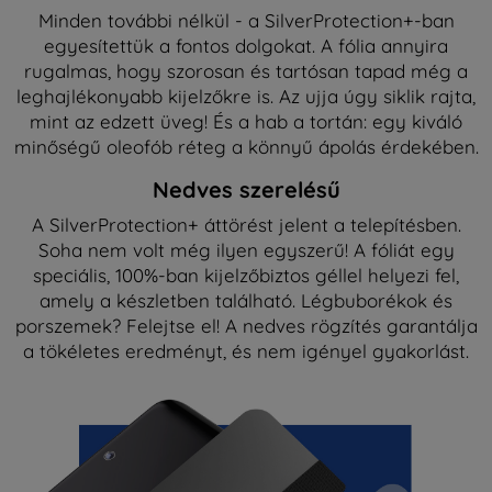
Minden további nélkül - a SilverProtection+-ban
egyesítettük a fontos dolgokat. A fólia annyira
rugalmas, hogy szorosan és tartósan tapad még a
leghajlékonyabb kijelzőkre is. Az ujja úgy siklik rajta,
mint az edzett üveg! És a hab a tortán: egy kiváló
minőségű oleofób réteg a könnyű ápolás érdekében.
Nedves szerelésű
A SilverProtection+ áttörést jelent a telepítésben.
Soha nem volt még ilyen egyszerű! A fóliát egy
speciális, 100%-ban kijelzőbiztos géllel helyezi fel,
amely a készletben található. Légbuborékok és
porszemek? Felejtse el! A nedves rögzítés garantálja
a tökéletes eredményt, és nem igényel gyakorlást.