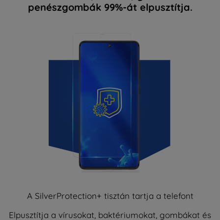
penészgombák 99%-át elpusztítja.
A SilverProtection+ tisztán tartja a telefont
Elpusztítja a vírusokat, baktériumokat, gombákat és