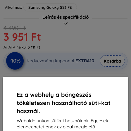
Alkalmas:
Samsung Galaxy S23 FE
Leírás és specifikáció
4 390 Ft
3 951 Ft
Ár ÁFA nelkül
3 111 Ft
-10%
Kedvezmény kuponnal
EXTRA10
Kosárba
Raktáron 1 darab
-
+
Ez a webhely a böngészés
tökéletesen használható süti-kat
Kosárba
használ.
Weboldalunkon sütiket használunk. Egyesek
Mennyiségi kedvezmények
elengedhetetlenek az oldal megfelelő