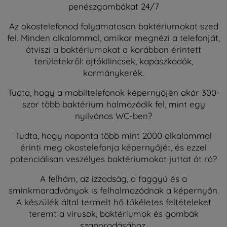
penészgombákat 24/7
Az okostelefonod folyamatosan baktériumokat szed
fel. Minden alkalommal, amikor megnézi a telefonját,
átviszi a baktériumokat a korábban érintett
területekről: ajtókilincsek, kapaszkodók,
kormánykerék.
Tudta, hogy a mobiltelefonok képernyőjén akár 300-
szor több baktérium halmozódik fel, mint egy
nyilvános WC-ben?
Tudta, hogy naponta több mint 2000 alkalommal
érinti meg okostelefonja képernyőjét, és ezzel
potenciálisan veszélyes baktériumokat juttat át rá?
A felhám, az izzadság, a faggyú és a
sminkmaradványok is felhalmozódnak a képernyőn.
A készülék által termelt hő tökéletes feltételeket
teremt a vírusok, baktériumok és gombák
szaporodásához.