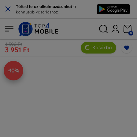
×
Töltsd le az alkalmazásunkat
a
könnyebb vásárláshoz.
0
4 390 Ft
Kosárba
3 951 Ft
-10%