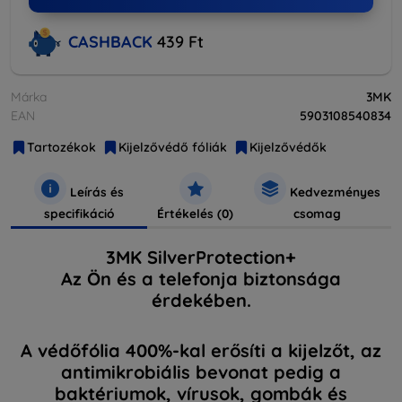
CASHBACK
439 Ft
Márka
3MK
EAN
5903108540834
Tartozékok
Kijelzővédő fóliák
Kijelzővédők
Leírás és
Kedvezményes
specifikáció
Értékelés (0)
csomag
3MK SilverProtection+
Az Ön és a telefonja biztonsága
érdekében.
A védőfólia 400%-kal erősíti a kijelzőt, az
antimikrobiális bevonat pedig a
baktériumok, vírusok, gombák és