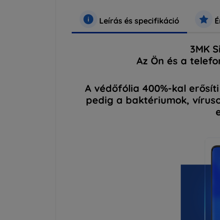
Leírás és specifikáció
É
3MK Si
Az Ön és a telef
A védőfólia 400%-kal erősíti
pedig a baktériumok, víru