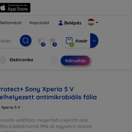
Reklamáció
Kapcsolat
Belépés
Kosár
0
0
0
Elektronika
Kiárusítás
Protect+ Sony Xperia 5 V
lhelyezett antimikrobiális fólia
 Xperia 5 V
önjavító védőfólia: megerősíti a kijelzőt akár
títja a baktériumok 99%-át, egyszerű nedves