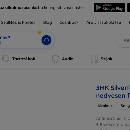
e az alkalmazásunkat
a könnyebb vásárláshoz.
Szállítás & Fizetés
Blog
Cashback
Áru visszaküldése
tünk?
ok,
|
Tartozékok
Audio
Szíjak
3MK Silver
nedvesen fe
Alkalmas:
Sony
Antimikrobiális, 
400%-kal, elpusz