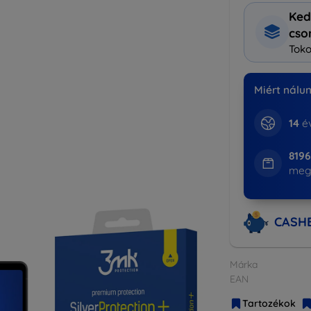
Ked
cs
Toko
Miért nálu
14
év
819
meg
CASH
Márka
EAN
Tartozékok