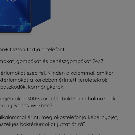
on+ tisztán tartja a telefont
riumokat, gombákat és penészgombákat 24/7
ériumokat szed fel. Minden alkalommal, amikor
aktériumokat a korábban érintett területekről:
kapaszkodók, kormánykerék.
nyőjén akár 300-szor több baktérium halmozódik
egy nyilvános WC-ben?
lkalommal érinti meg okostelefonja képernyőjét,
eszélyes baktériumokat juttat át rá?