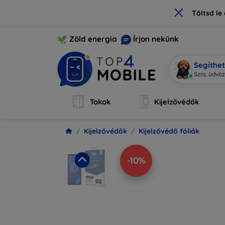
×
Töltsd l
Zöld energia
Írjon nekünk
Segíthe
Mobi vagy
Tokok
Kijelzővédők
Kijelzővédők
Kijelzővédő fóliák
-10%