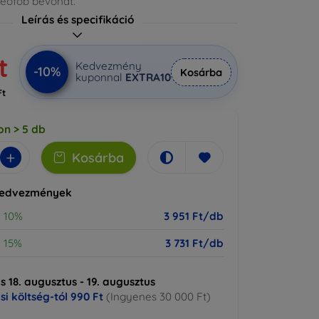
leofób bevonat.
Leírás és specifikáció
t
Kedvezmény
-10%
Kosárba
kuponnal
EXTRA10
Ft
on > 5 db
+
Kosárba
kedvezmények
10%
3 951 Ft/db
15%
3 731 Ft/db
ás 18. augusztus - 19. augusztus
ási költség-tól
990 Ft
(Ingyenes 30 000 Ft)