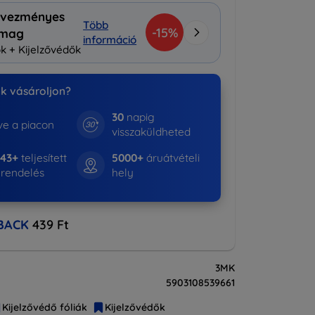
vezményes
Több
-15%
omag
információ
k + Kijelzővédők
nk vásároljon?
30
napig
e a piacon
visszaküldheted
643+
teljesített
5000+
áruátvételi
rendelés
hely
BACK
439 Ft
3MK
5903108539661
Kijelzővédő fóliák
Kijelzővédők