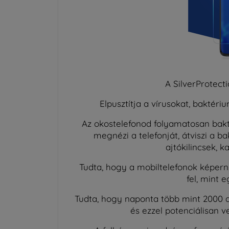
A SilverProtecti
Elpusztítja a vírusokat, bakté
Az okostelefonod folyamatosan bakt
megnézi a telefonját, átviszi a b
ajtókilincsek, 
Tudta, hogy a mobiltelefonok képer
fel, mint 
Tudta, hogy naponta több mint 2000 a
és ezzel potenciálisan v