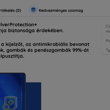
rtékelés (0)
Kedvezményes csomag
lverProtection+
C
onja biztonsága érdekében.
m
Po
 a kijelzőt, az antimikrobiális bevonat
sok, gombák és penészgombák 99%-át
Ty
elpusztítja.