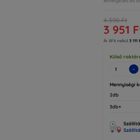
felhelyezés és o
4 390 Ft
3 951 F
Ár ÁFA nelkül
3 111 
Külső raktár
-
Mennyiségi 
2db
3db+
Szállít
Szállít