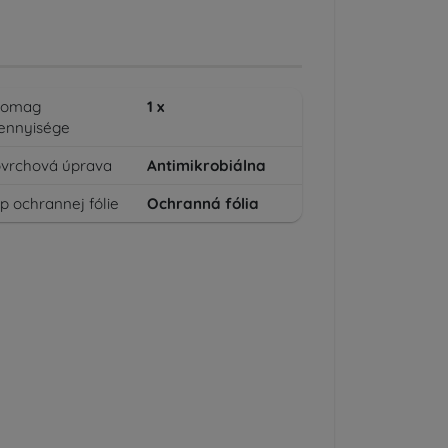
somag
1
x
ennyisége
vrchová úprava
Antimikrobiálna
p ochrannej fólie
Ochranná fólia